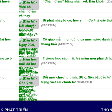
vì huyện
“Chấm điểm” bằng nhận xét: Băn khoăn
(20/
ường
Bị phạt nhảy lò cò, học sinh lớp 4 té gây th
(20/09/2014)
đại học
Cô giáo mầm non dùng ca múc nước đánh b
tháng tuổi
(20/09/2014)
ong xe ô
Trường học sập mái, trẻ mầm non phải đi h
(20/09/2014)
ông
Đổi mới chương trình, SGK: Nên bắt đầu từ 
trạng viết sai chính tả!
)
(20/09/2014)
K PHÁT TRIỂN
THÔN