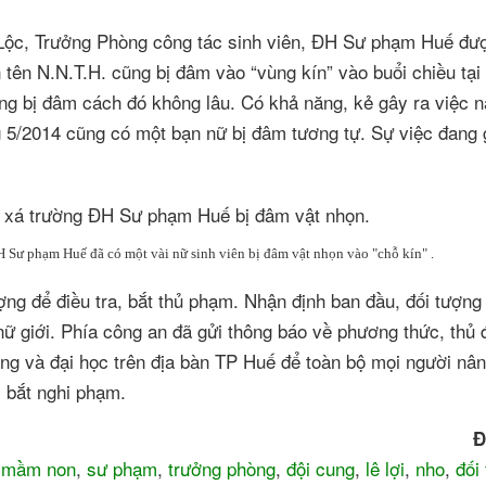
 Lộc, Trưởng Phòng công tác sinh viên, ĐH Sư phạm Huế đượ
ên N.N.T.H. cũng bị đâm vào “vùng kín” vào buổi chiều tại 
g bị đâm cách đó không lâu. Có khả năng, kẻ gây ra việc n
g 5/2014 cũng có một bạn nữ bị đâm tương tự. Sự việc đang
 Sư phạm Huế đã có một vài nữ sinh viên bị đâm vật nhọn vào "chỗ kín" .
g để điều tra, bắt thủ phạm. Nhận định ban đầu, đối tượng
nữ giới. Phía công an đã gửi thông báo về phương thức, thủ
ng và đại học trên địa bàn TP Huế để toàn bộ mọi người nâ
 bắt nghi phạm.
Đ
,
mầm non
,
sư phạm
,
trưởng phòng
,
đội cung
,
lê lợi
,
nho
,
đối