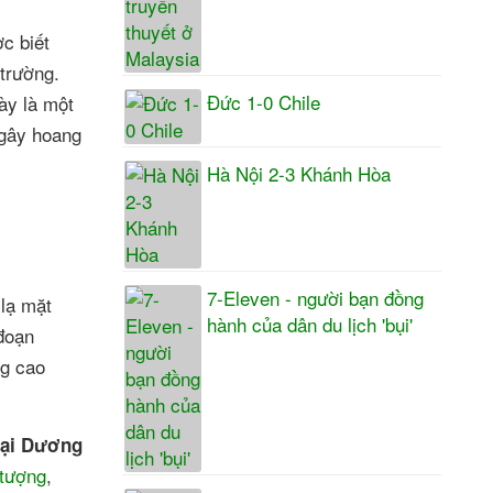
c biết
trường.
Đức 1-0 Chile
ày là một
 gây hoang
Hà Nội 2-3 Khánh Hòa
7-Eleven - người bạn đồng
 lạ mặt
hành của dân du lịch 'bụi'
 đoạn
ng cao
ại Dương
 tượng
,