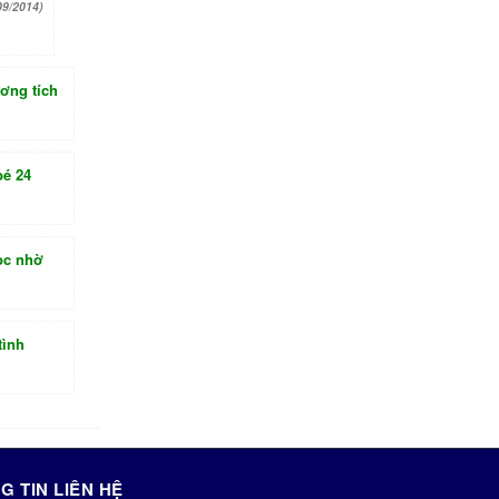
09/2014)
ương tích
é 24
ọc nhờ
tình
G TIN LIÊN HỆ