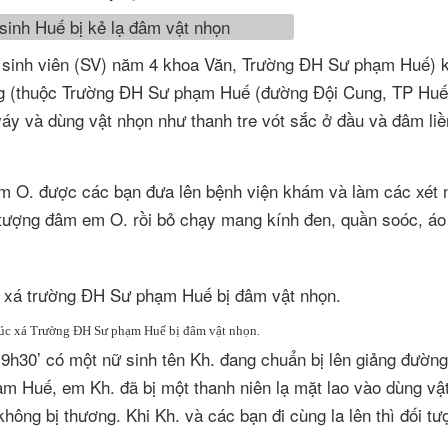
- sinh viên (SV) năm 4 khoa Văn, Trường ĐH Sư phạm Huế) 
i Cung (thuộc Trường ĐH Sư phạm Huế (đường Đội Cung, TP Huế
o váy và dùng vật nhọn như thanh tre vót sắc ở đầu và đâm liề
Em O. được các bạn đưa lên bệnh viện khám và làm các xét
 tượng đâm em O. rồi bỏ chạy mang kính đen, quần soóc, áo
túc xá Trường ĐH Sư phạm Huế bị đâm vật nhọn.
19h30’ có một nữ sinh tên Kh. đang chuẩn bị lên giảng đườn
 Huế, em Kh. đã bị một thanh niên lạ mặt lao vào dùng vậ
không bị thương. Khi Kh. và các bạn đi cùng la lên thì đối t