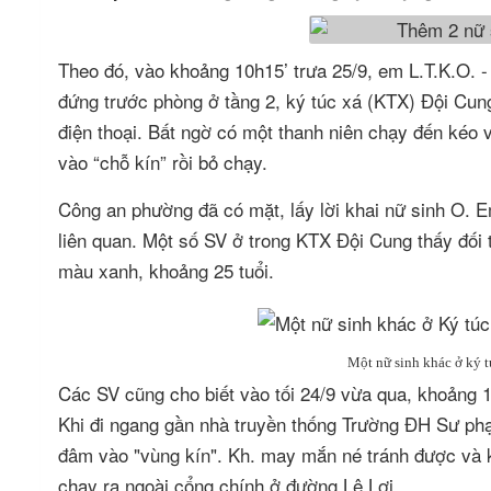
Theo đó, vào khoảng 10h15’ trưa 25/9, em L.T.K.O. 
đứng trước phòng ở tầng 2, ký túc xá (KTX) Độ
điện thoại. Bất ngờ có một thanh niên chạy đến ké
vào “chỗ kín” rồi bỏ chạy.
Công an phường đã có mặt, lấy lời khai nữ sinh O. 
liên quan. Một số SV ở trong KTX Đội Cung thấy đối
màu xanh, khoảng 25 tuổi.
Một nữ sinh khác ở ký 
Các SV cũng cho biết vào tối 24/9 vừa qua, khoảng 
Khi đi ngang gần nhà truyền thống Trường ĐH Sư phạm
đâm vào "vùng kín". Kh. may mắn né tránh được và 
chạy ra ngoài cổng chính ở đường Lê Lợi.