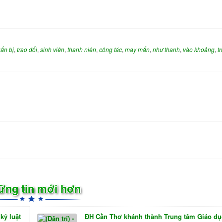
ẩn bị
,
trao đổi
,
sinh viên
,
thanh niên
,
công tác
,
may mắn
,
như thanh
,
vào khoảng
,
t
ững tin mới hơn
kỷ luật
ĐH Cần Thơ khánh thành Trung tâm Giáo d