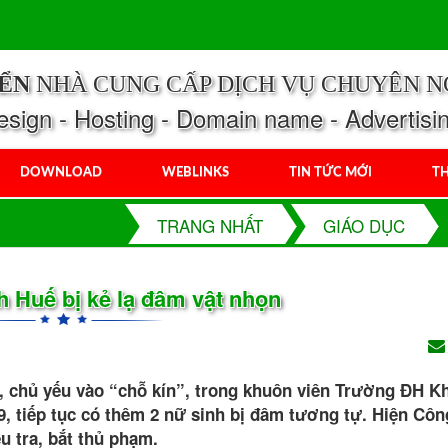
IỂN
NHÀ CUNG CẤP DỊCH VỤ CHUYÊN N
ign - Hosting - Domain name - Advertisi
DOWNLOAD
WEBLINKS
TIN TỨC MỚI
TH
TRANG NHẤT
GIÁO DỤC
 Huế bị kẻ lạ đâm vật nhọn
ọn, chủ yếu vào “chỗ kín”, trong khuôn viên Trường ĐH K
9, tiếp tục có thêm 2 nữ sinh bị đâm tương tự. Hiện Côn
 tra, bắt thủ phạm.