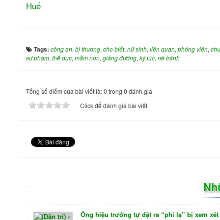
Huế
Tags:
công an
,
bị thương
,
cho biết
,
nữ sinh
,
liên quan
,
phóng viên
,
chu
sư phạm
,
thể dục
,
mầm non
,
giảng đường
,
ký túc
,
né tránh
Tổng số điểm của bài viết là: 0 trong 0 đánh giá
Click để đánh giá bài viết
Nh
Ông hiệu trưởng tự đặt ra “phí lạ” bị xem xét 