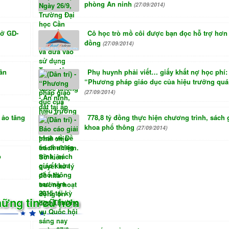
phòng An ninh
(27/09/2014)
Sở GD-
Cô học trò mồ côi được bạn đọc hỗ trợ hơn 
đồng
(27/09/2014)
ân
Phụ huynh phải viết… giấy khất nợ học phí:
“Phương pháp giáo dục của hiệu trưởng quá
(27/09/2014)
 ảo tăng
778,8 tỷ đồng thực hiện chương trình, sách 
khoa phổ thông
(27/09/2014)
ò
ững tin cũ hơn