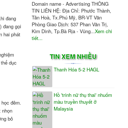
Domain name - Advertising THÔNG
TIN LIÊN HỆ: Địa Chỉ: Phước Thành,
Tân Hoà, Tx.Phú Mỹ, BR-VT Văn
khi đang
Phòng Giao Dịch: 537 Phan Văn Trị,
) đang gọi
Kim Dinh, Tp.Bà Rịa - Vũng...
Xem chi
n hai phát
tiết...
 nghiệm
TIN XEM NHIỀU
 thể dục
Thanh Hóa 5-2 HAGL
Hồ 'trinh nữ thụ thai' nhuốm
màu truyền thuyết ở
g học đêm.
Malaysia
t nhọn
ượng bỏ