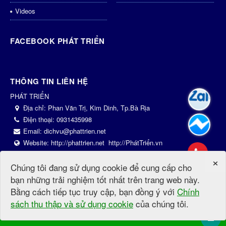
Videos
FACEBOOK PHÁT TRIỂN
THÔNG TIN LIÊN HỆ
PHÁT TRIỂN
Địa chỉ:
Phan Văn Trị, Kim Dinh, Tp.Bà Rịa
Điện thoại:
0931435998
Email:
dichvu@phattrien.net
Website:
http://phattrien.net
http://PhátTriển.vn
×
Chúng tôi đang sử dụng cookie để cung cấp cho
© Bản quyền thuộc về
PhatTrien.net
.
Mã nguồn
NukeViet CMS
.
Thiết
bạn những trải nghiệm tốt nhất trên trang web này.
kế bởi
PhátTriển.vn
.
|
Điều khoản sử dụng
Bằng cách tiếp tục truy cập, bạn đồng ý với
Chính
sách thu thập và sử dụng cookie
của chúng tôi.