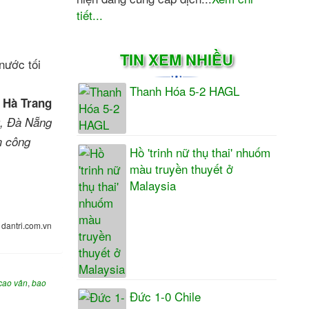
tiết...
TIN XEM NHIỀU
nước tối
Thanh Hóa 5-2 HAGL
 Hà Trang
, Đà Nẵng
m công
Hồ 'trinh nữ thụ thai' nhuốm
màu truyền thuyết ở
Malaysia
:
dantri.com.vn
 cao vân
,
bao
Đức 1-0 Chile