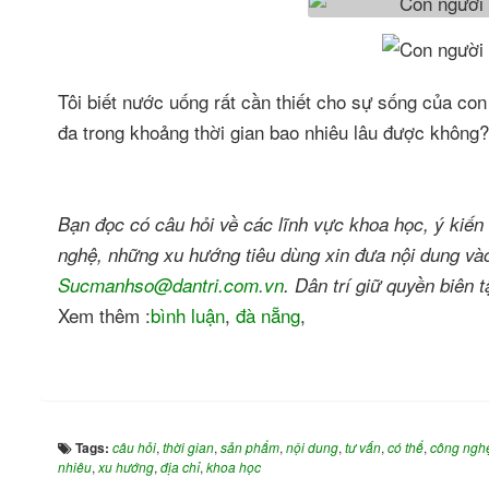
Tôi biết nước uống rất cần thiết cho sự sống của con
đa trong khoảng thời gian bao nhiêu lâu được không
Bạn đọc có câu hỏi về các lĩnh vực khoa học, ý ki
nghệ, những xu hướng tiêu dùng xin đưa nội dung vào
Sucmanhso@dantri.com.vn
. Dân trí giữ quyền biên t
Xem thêm :
bình luận
,
đà nẵng
,
Tags:
câu hỏi
,
thời gian
,
sản phẩm
,
nội dung
,
tư vấn
,
có thể
,
công ngh
nhiêu
,
xu hướng
,
địa chỉ
,
khoa học