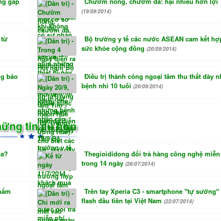
ng gấp
Chườm nóng, chườm đá: hại nhiều hơn lợi
(19/09/2014)
 từ
Bộ trưởng y tế các nước ASEAN cam kết hợp
sức khỏe cộng đồng
(20/09/2014)
ng báo
Điều trị thành công ngoại tâm thu thất dày n
bệnh nhi 10 tuổi
(20/09/2014)
ững tin cũ hơn
xa?
Thegioididong đổi trả hàng công nghệ miễn
trong 14 ngày
(26/07/2014)
phẩm
Trên tay Xperia C3 - smartphone "tự sướng"
flash đầu tiên tại Việt Nam
(22/07/2014)