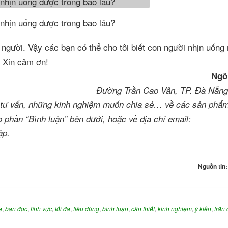
 người. Vậy các bạn có thể cho tôi biết con người nhịn uống 
? Xin cảm ơn!
Ngô
Đường Trần Cao Vân, TP. Đà Nẵng
ến tư vấn, những kinh nghiệm muốn chia sẻ… về các sản phẩ
 phần “Bình luận” bên dưới, hoặc về địa chỉ email:
ập.
Nguồn tin
ệ
,
bạn đọc
,
lĩnh vực
,
tối đa
,
tiêu dùng
,
bình luận
,
cần thiết
,
kinh nghiệm
,
ý kiến
,
trần