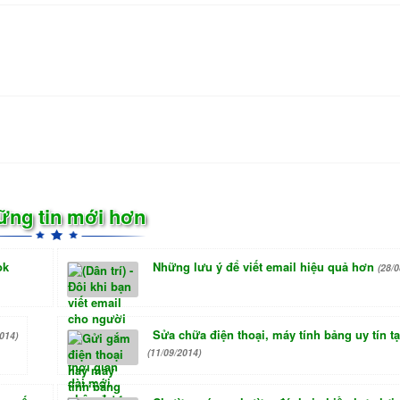
ững tin mới hơn
ok
Những lưu ý để viết email hiệu quả hơn
(28/0
Sửa chữa điện thoại, máy tính bảng uy tín t
014)
(11/09/2014)