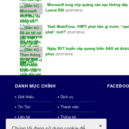
Microsoft tung clip quảng cáo sạc không dây
Lumia 930
(22/07/2014)
Tách MobiFone, VNPT phải làm gì trước “vạc
phát” mới?
(22/07/2014)
Ngày 30/7 tuyến cáp quang biển AAG sẽ được
phục
(22/07/2014)
DANH MỤC CHÍNH
FACEBOO
Giới thiệu
Dịch vụ
Tin Tức
Thành viên
Liên hệ
Thống kê
×
Download
Shops
Chúng tôi đang sử dụng cookie để