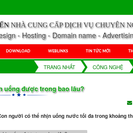
IỂN
NHÀ CUNG CẤP DỊCH VỤ CHUYÊN N
ign - Hosting - Domain name - Advertisi
DOWNLOAD
WEBLINKS
TIN TỨC MỚI
TH
TRANG NHẤT
CÔNG NGHỆ
n uống được trong bao lâu?
 Con người có thể nhịn uống nước tối đa trong khoảng th