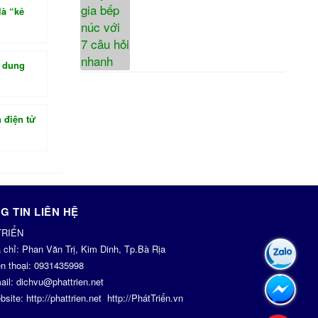
là “kẻ
i dung
 điện tử
G TIN LIÊN HỆ
TRIỂN
a chỉ:
Phan Văn Trị, Kim Dinh, Tp.Bà Rịa
n thoại:
0931435998
ail:
dichvu@phattrien.net
bsite:
http://phattrien.net
http://PhátTriển.vn