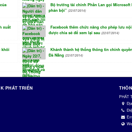
 của
Bộ trưởng tài chính Phần Lan gọi Microsoft 
phản bội”
(22/07/2014)
h xuất
Facebook thêm chức năng cho phép lưu nộ
được chia sẻ để xem lại sau
(22/07/2014)
 khôi
Khánh thành hệ thống thông tin chính quyền
Đà Nẵng
(22/07/2014)
K PHÁT TRIỂN
THÔN
PHÁT 
Đị
Điệ
Em
We