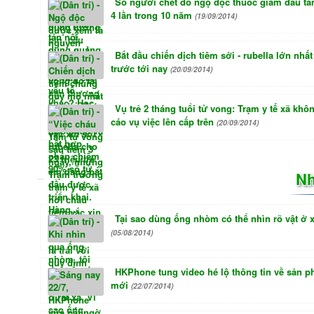
Số người chết do ngộ độc thuốc giảm đau tă
4 lần trong 10 năm
(19/09/2014)
Bắt đầu chiến dịch tiêm sởi - rubella lớn nhất
trước tới nay
(20/09/2014)
Vụ trẻ 2 tháng tuổi tử vong: Trạm y tế xã khô
cáo vụ việc lên cấp trên
(20/09/2014)
Nh
Tại sao dùng ống nhòm có thể nhìn rõ vật ở 
(05/08/2014)
HKPhone tung video hé lộ thông tin về sản 
mới
(22/07/2014)