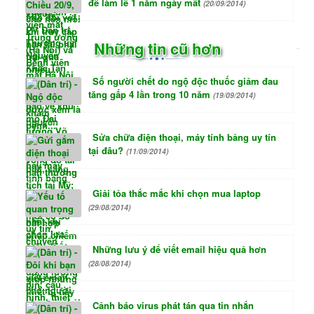
để làm lễ 1 năm ngày mất
(20/09/2014)
Những tin cũ hơn
Số người chết do ngộ độc thuốc giảm đau
tăng gấp 4 lần trong 10 năm
(19/09/2014)
Sửa chữa điện thoại, máy tính bảng uy tín
tại đâu?
(11/09/2014)
Giải tỏa thắc mắc khi chọn mua laptop
(29/08/2014)
Những lưu ý để viết email hiệu quả hơn
(28/08/2014)
Cảnh báo virus phát tán qua tin nhắn