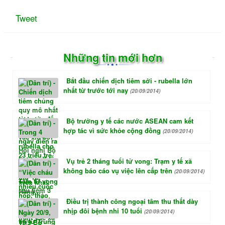
Tweet
Những tin mới hơn
Bắt đầu chiến dịch tiêm sởi - rubella lớn
nhất từ trước tới nay
(20/09/2014)
Bộ trưởng y tế các nước ASEAN cam kết
hợp tác vì sức khỏe cộng đồng
(20/09/2014)
Vụ trẻ 2 tháng tuổi tử vong: Trạm y tế xã
không báo cáo vụ việc lên cấp trên
(20/09/2014)
Điều trị thành công ngoại tâm thu thất dày
nhịp đôi bệnh nhi 10 tuổi
(20/09/2014)