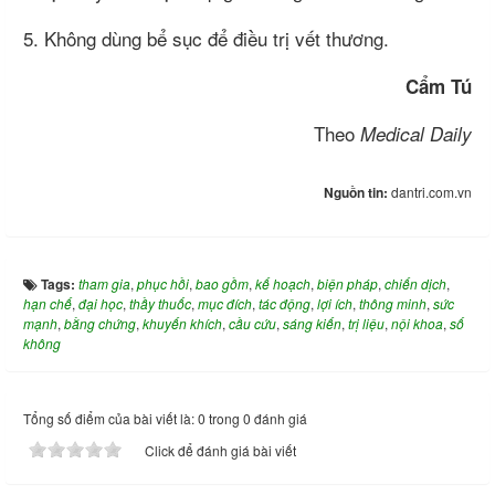
5. Không dùng bể sục để điều trị vết thương.
Cẩm Tú
Theo
Medical Daily
Nguồn tin:
dantri.com.vn
Tags:
tham gia
,
phục hồi
,
bao gồm
,
kế hoạch
,
biện pháp
,
chiến dịch
,
hạn chế
,
đại học
,
thầy thuốc
,
mục đích
,
tác động
,
lợi ích
,
thông minh
,
sức
mạnh
,
bằng chứng
,
khuyến khích
,
cầu cứu
,
sáng kiến
,
trị liệu
,
nội khoa
,
số
không
Tổng số điểm của bài viết là: 0 trong 0 đánh giá
Click để đánh giá bài viết