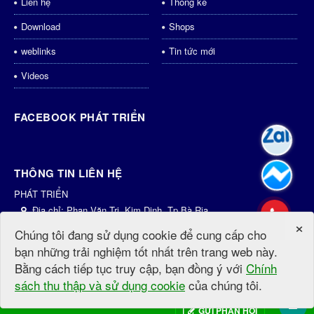
Liên hệ
Thống kê
Download
Shops
weblinks
Tin tức mới
Videos
FACEBOOK PHÁT TRIỂN
THÔNG TIN LIÊN HỆ
PHÁT TRIỂN
Địa chỉ:
Phan Văn Trị, Kim Dinh, Tp.Bà Rịa
×
Điện thoại:
0931435998
Chúng tôi đang sử dụng cookie để cung cấp cho
Email:
dichvu@phattrien.net
bạn những trải nghiệm tốt nhất trên trang web này.
Website:
http://phattrien.net
http://PhátTriển.vn
Bằng cách tiếp tục truy cập, bạn đồng ý với
Chính
sách thu thập và sử dụng cookie
của chúng tôi.
© Bản quyền thuộc về
PhatTrien.net
.
Mã nguồn
NukeViet CMS
.
Thiết
kế bởi
PhátTriển.vn
.
|
Điều khoản sử dụng
GỬI PHẢN HỒI