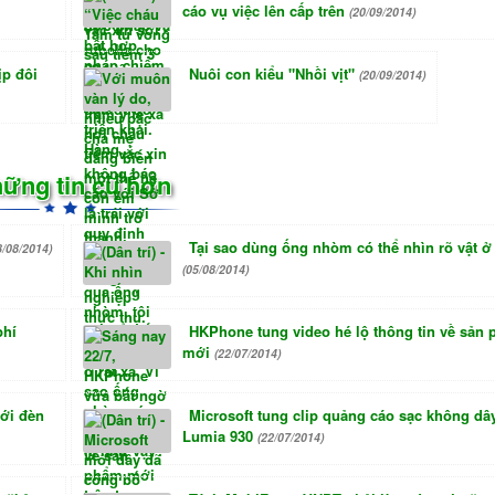
cáo vụ việc lên cấp trên
(20/09/2014)
ịp đôi
Nuôi con kiểu "Nhồi vịt"
(20/09/2014)
ững tin cũ hơn
Tại sao dùng ống nhòm có thể nhìn rõ vật ở
8/08/2014)
(05/08/2014)
phí
HKPhone tung video hé lộ thông tin về sản
mới
(22/07/2014)
với đèn
Microsoft tung clip quảng cáo sạc không dâ
Lumia 930
(22/07/2014)