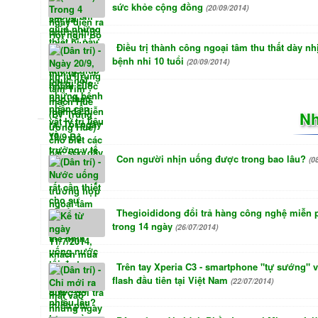
sức khỏe cộng đồng
(20/09/2014)
Điều trị thành công ngoại tâm thu thất dày nh
bệnh nhi 10 tuổi
(20/09/2014)
Nh
Con người nhịn uống được trong bao lâu?
(0
Thegioididong đổi trả hàng công nghệ miễn 
trong 14 ngày
(26/07/2014)
Trên tay Xperia C3 - smartphone "tự sướng" 
flash đầu tiên tại Việt Nam
(22/07/2014)