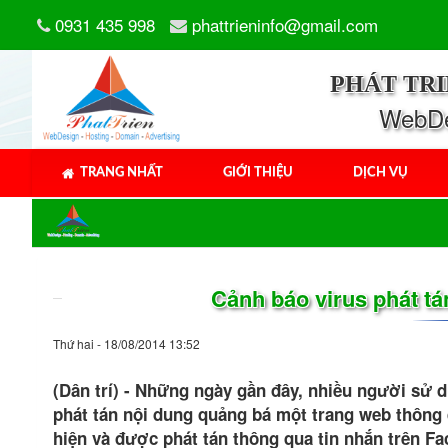
0931 435 998
phattrieninfo@gmail.com
PHÁT TR
WebDes
TRANG NHẤT
GIỚI THIỆU
DỊCH VỤ
Cảnh báo virus phát t
Thứ hai - 18/08/2014 13:52
(Dân trí) - Những ngày gần đây, nhiều người sử 
phát tán nội dung quảng bá một trang web thông 
hiện và được phát tán thông qua tin nhắn trên F