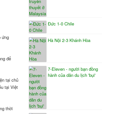
Đức 1-0 Chile
o ứng
Hà Nội 2-3 Khánh Hòa
ụng để
7-Eleven - người bạn đồng
hành của dân du lịch 'bụi'
ện tại chủ
u tại Việt
ng thời