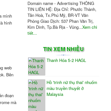
Domain name - Advertising THÔNG
TIN LIÊN HỆ: Địa Chỉ: Phước Thành,
Tân Hoà, Tx.Phú Mỹ, BR-VT Văn
ủa mình
Phòng Giao Dịch: 537 Phan Văn Trị,
là hình
Kim Dinh, Tp.Bà Rịa - Vũng...
Xem chi
tiết...
TIN XEM NHIỀU
Thanh Hóa 5-2 HAGL
ang web
ok. Bên
Hồ 'trinh nữ thụ thai' nhuốm
màu truyền thuyết ở
Malaysia
tán đoạn
Chrome mà