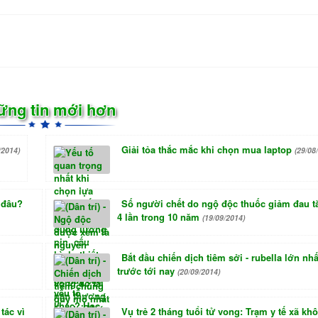
ững tin mới hơn
Giải tỏa thắc mắc khi chọn mua laptop
/2014)
(29/08
i đâu?
Số người chết do ngộ độc thuốc giảm đau t
4 lần trong 10 năm
(19/09/2014)
Bắt đầu chiến dịch tiêm sởi - rubella lớn nhấ
trước tới nay
(20/09/2014)
tác vì
Vụ trẻ 2 tháng tuổi tử vong: Trạm y tế xã kh