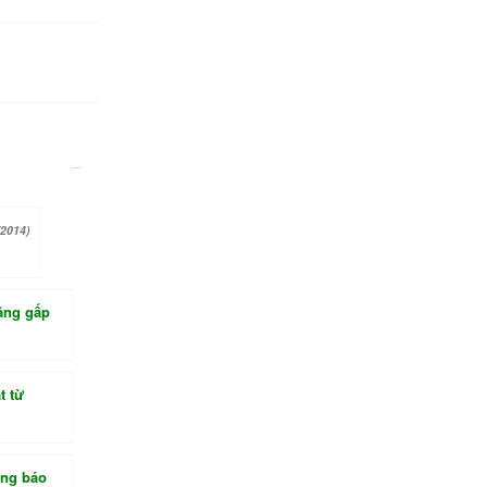
/2014)
ăng gấp
t từ
ông báo