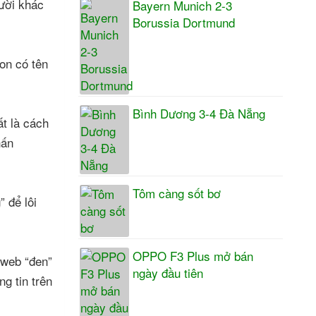
gười khác
Bayern Munich 2-3
Borussia Dortmund
on có tên
Bình Dương 3-4 Đà Nẵng
ất là cách
hấn
Tôm càng sốt bơ
 để lôi
OPPO F3 Plus mở bán
 web “đen”
ngày đầu tiên
g tin trên