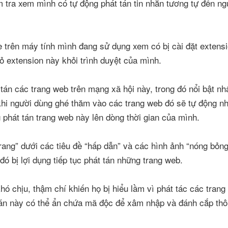
 tra xem mình có tự động phát tán tin nhắn tương tự đến n
e trên máy tính mình đang sử dụng xem có bị cài đặt extensi
 extension này khỏi trình duyệt của mình.
tán các trang web trên mạng xã hội này, trong đó nổi bật nh
khi người dùng ghé thăm vào các trang web đó sẽ tự động n
 phát tán trang web này lên dòng thời gian của mình.
ng” dưới các tiêu đề “hấp dẫn” và các hình ảnh “nóng bỏng”
ó bị lợi dụng tiếp tục phát tán những trang web.
 chịu, thậm chí khiến họ bị hiểu lầm vì phát tác các trang
án này có thể ẩn chứa mã độc để xâm nhập và đánh cắp thôn