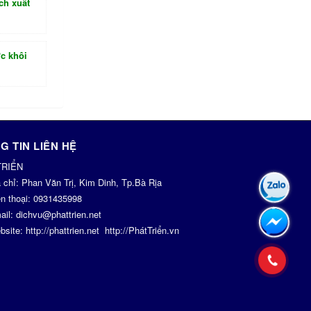
ch xuất
c khôi
G TIN LIÊN HỆ
TRIỂN
a chỉ:
Phan Văn Trị, Kim Dinh, Tp.Bà Rịa
n thoại:
0931435998
ail:
dichvu@phattrien.net
bsite:
http://phattrien.net
http://PhátTriển.vn