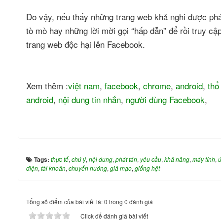
Do vậy, nếu thấy những trang web khả nghi được phá
tò mò hay những lời mời gọi “hấp dẫn” để rồi truy cậ
trang web độc hại lên Facebook.
Xem thêm :
việt nam
,
facebook
,
chrome
,
android
,
thổ
android
,
nội dung tin nhắn
,
người dùng Facebook
,
Tags:
thực tế
,
chú ý
,
nội dung
,
phát tán
,
yêu cầu
,
khả năng
,
máy tính
,
diện
,
tài khoản
,
chuyển hướng
,
giả mạo
,
giống hệt
Tổng số điểm của bài viết là: 0 trong 0 đánh giá
Click để đánh giá bài viết