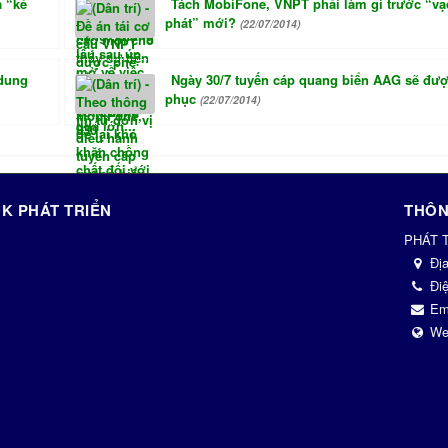
à “kẻ
Tách MobiFone, VNPT phải làm gì trước “vạ
phát” mới?
(22/07/2014)
 dung
Ngày 30/7 tuyến cáp quang biển AAG sẽ đượ
phục
(22/07/2014)
K PHÁT TRIỂN
THÔN
PHÁT 
Đị
Điệ
Em
We