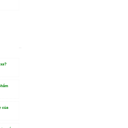
 xa?
 phẩm
y của