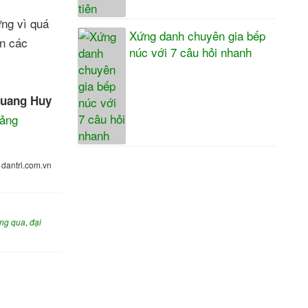
ừng vì quá
Xứng danh chuyên gia bếp
án các
núc với 7 câu hỏi nhanh
uang Huy
bảng
:
dantri.com.vn
ông qua
,
đại