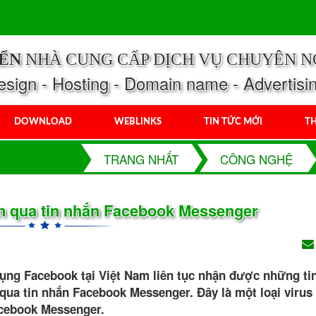
IỂN
NHÀ CUNG CẤP DỊCH VỤ CHUYÊN N
ign - Hosting - Domain name - Advertisi
DOWNLOAD
WEBLINKS
TIN TỨC MỚI
TH
TRANG NHẤT
CÔNG NGHỆ
án qua tin nhắn Facebook Messenger
dụng Facebook tại Việt Nam liên tục nhận được những ti
qua tin nhắn Facebook Messenger. Đây là một loại virus
acebook Messenger.