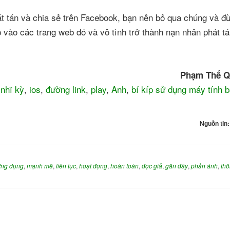
t tán và chia sẻ trên Facebook, bạn nên bỏ qua chúng và đ
p vào các trang web đó và vô tình trở thành nạn nhân phát t
Phạm Thế Q
 nhĩ kỳ
,
ios
,
đường link
,
play
,
Anh
,
bí kíp sử dụng máy tính 
Nguồn tin
ứng dụng
,
mạnh mẽ
,
liên tục
,
hoạt động
,
hoàn toàn
,
độc giả
,
gần đây
,
phản ánh
,
th