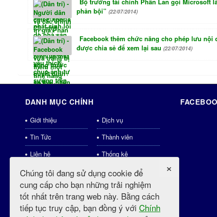
Bộ trưởng tài chính Phần Lan gọi Microsoft l
phản bội”
(22/07/2014)
Facebook thêm chức năng cho phép lưu nội
được chia sẻ để xem lại sau
(22/07/2014)
DANH MỤC CHÍNH
FACEBOO
Giới thiệu
Dịch vụ
Tin Tức
Thành viên
Liên hệ
Thống kê
×
Download
Shops
Chúng tôi đang sử dụng cookie để
cung cấp cho bạn những trải nghiệm
weblinks
Tin tức mới
tốt nhất trên trang web này. Bằng cách
Videos
tiếp tục truy cập, bạn đồng ý với
Chính