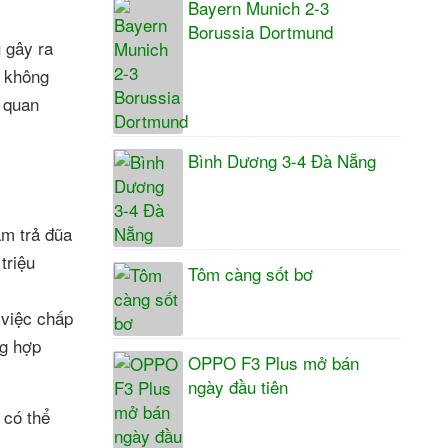
Bayern Munich 2-3
Borussia Dortmund
 gây ra
a không
 quan
Bình Dương 3-4 Đà Nẵng
ẩm trả đũa
triệu
Tôm càng sốt bơ
 việc chấp
ng hợp
OPPO F3 Plus mở bán
ngày đầu tiên
 có thể