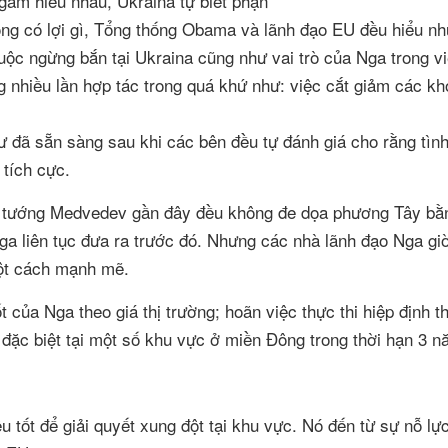
ông có lợi gì, Tổng thống Obama và lãnh đạo EU đều hiểu n
c ngừng bắn tại Ukraina cũng như vai trò của Nga trong vi
nhiều lần hợp tác trong quá khứ như: việc cắt giảm các kh
 đã sẵn sàng sau khi các bên đều tự đánh giá cho rằng tình
 tích cực.
hủ tướng Medvedev gần đây đều không đe dọa phương Tây bằ
ga liên tục đưa ra trước đó. Nhưng các nhà lãnh đạo Nga gi
một cách mạnh mẽ.
của Nga theo giá thị trường; hoãn việc thực thi hiệp định 
ị đặc biệt tại một số khu vực ở miền Đông trong thời hạn 3 n
u tốt để giải quyết xung đột tại khu vực. Nó đến từ sự nỗ lự