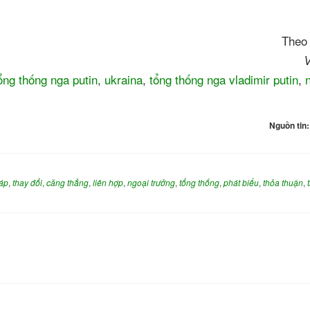
The
V
ổng thống nga putin
,
ukraina
,
tổng thống nga vladimir putin
,
Nguồn tin
áp
,
thay đổi
,
căng thẳng
,
liên hợp
,
ngoại trưởng
,
tổng thống
,
phát biểu
,
thỏa thuận
,