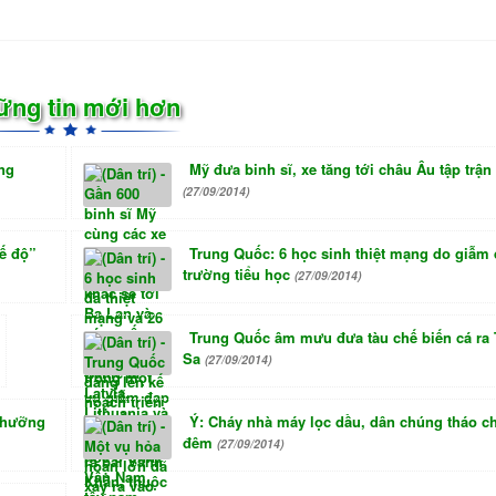
ững tin mới hơn
ng
Mỹ đưa binh sĩ, xe tăng tới châu Âu tập trận
(27/09/2014)
hế độ”
Trung Quốc: 6 học sinh thiệt mạng do giẫm 
trường tiểu học
(27/09/2014)
Trung Quốc âm mưu đưa tàu chế biến cá ra
Sa
(27/09/2014)
 Nhưỡng
Ý: Cháy nhà máy lọc dầu, dân chúng tháo c
đêm
(27/09/2014)