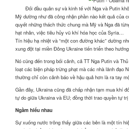
Đối đầu quân sự và kinh tế với Nga và Putin kh
Mỹ dường như đã công nhận phần nào kết quả của cuộ
quyết những thách thức chung mà Mỹ và Nga đã từng 
hạt nhân, việc tiêu hủy vũ khí hóa học của Syria…
Tín hiệu hạ nhiệt và “một con đường khác” dường như
xung đột tại miền Đông Ukraine tiến triển theo hướng
Nó cũng đến trong bối cảnh, cả TT Nga Putin và T
loạt các biện pháp trừng phạt mà các nhà lãnh đạo N
thường chỉ còn cảnh báo về hậu quả hơn là ra tay 
Gần đây, Ukraina cũng đã chấp nhận tạm mua khí đốt 
tự do giữa Ukraina và EU; đồng thời trao quyền tự tr
Ngầm hiểu nhau
Sự xuống nước trông thấy giữa các bên là một tín hiệ