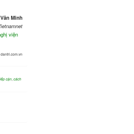
o
Văn Minh
ietnamnet
nghị viện
:
dantri.com.vn
tiếp cận
,
cách