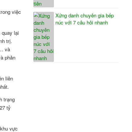
trong việc
Xứng danh chuyên gia bếp
núc với 7 câu hỏi nhanh
 quay lại
h trị.
q… và
và phản
n liên
hất.
h trạng
27 tỷ
 khu vực