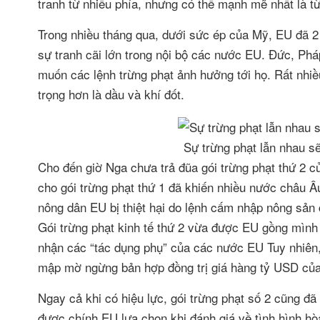
tranh từ nhiều phía, nhưng có thể mạnh mẽ nhất là t
Trong nhiều tháng qua, dưới sức ép của Mỹ, EU đã 2 l
sự tranh cãi lớn trong nội bộ các nước EU. Đức, Ph
muốn các lệnh trừng phạt ảnh hưởng tới họ. Rất nhi
trọng hơn là dầu và khí đốt.
Sự trừng phạt lẫn nhau sẽ
Cho đến giờ Nga chưa trả đũa gói trừng phạt thứ 2 
cho gói trừng phạt thứ 1 đã khiến nhiều nước châu Âu
nông dân EU bị thiệt hại do lệnh cấm nhập nông sản
Gói trừng phạt kinh tế thứ 2 vừa được EU gồng mình 
nhận các “tác dụng phụ” của các nước EU Tuy nhiên,
mập mờ ngừng bản hợp đồng trị giá hàng tỷ USD củ
Ngay cả khi có hiệu lực, gói trừng phạt số 2 cũng đã
được chính EU lựa chọn khi đánh giá về tình hình hòa