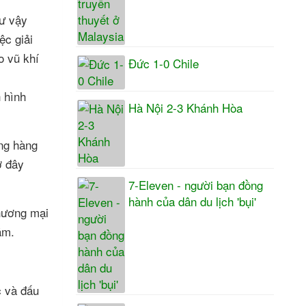
hư vậy
ệc giải
o vũ khí
Đức 1-0 Chile
 hình
Hà Nội 2-3 Khánh Hòa
ng hàng
ờ đây
7-Eleven - người bạn đồng
hành của dân du lịch 'bụi'
thương mại
ăm.
c và đấu