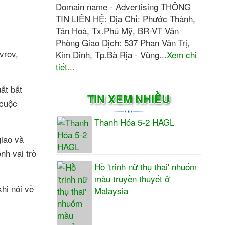
Domain name - Advertising THÔNG
TIN LIÊN HỆ: Địa Chỉ: Phước Thành,
Tân Hoà, Tx.Phú Mỹ, BR-VT Văn
Phòng Giao Dịch: 537 Phan Văn Trị,
vrov,
Kim Dinh, Tp.Bà Rịa - Vũng...
Xem chi
tiết...
ất bất
TIN XEM NHIỀU
 cuộc
Thanh Hóa 5-2 HAGL
iao và
nh vai trò
Hồ 'trinh nữ thụ thai' nhuốm
màu truyền thuyết ở
hi nói về
Malaysia