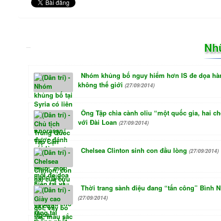
Nh
Nhóm khủng bố nguy hiểm hơn IS đe dọa hà
không thế giới
(27/09/2014)
Ông Tập chìa cành oliu “một quốc gia, hai c
với Đài Loan
(27/09/2014)
Chelsea Clinton sinh con đầu lòng
(27/09/2014)
Thời trang sành điệu đang “tấn công” Bình
(27/09/2014)