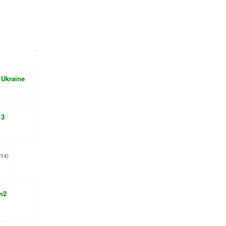
 Ukraine
 3
014)
m2