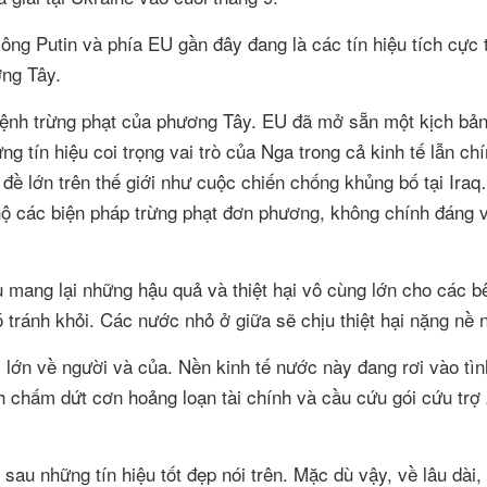
ông Putin và phía EU gần đây đang là các tín hiệu tích cực 
ơng Tây.
 lệnh trừng phạt của phương Tây. EU đã mở sẵn một kịch bản
g tín hiệu coi trọng vai trò của Nga trong cả kinh tế lẫn chín
 đề lớn trên thế giới như cuộc chiến chống khủng bố tại Ira
hộ các biện pháp trừng phạt đơn phương, không chính đáng 
u mang lại những hậu quả và thiệt hại vô cùng lớn cho các bê
tránh khỏi. Các nước nhỏ ở giữa sẽ chịu thiệt hại nặng nề n
 lớn về người và của. Nền kinh tế nước này đang rơi vào tìn
h chấm dứt cơn hoảng loạn tài chính và cầu cứu gói cứu trợ 
au những tín hiệu tốt đẹp nói trên. Mặc dù vậy, về lâu dài,