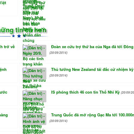
Việt
ững tin cũ hơn
h trở về
Đoàn xe cứu trợ thứ ba của Nga đã tới Đông
(20/09/2014)
lệnh
Thủ tướng New Zealand tái đắc cử nhiệm kỳ
(20/09/2014)
rước
IS phóng thích 46 con tin Thổ Nhĩ Kỳ
(20/09/2
 hàng
Trung Quốc đã mở rộng Gạc Ma tới 100.000
(20/09/2014)