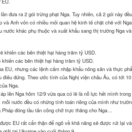
ừ EU.
ần đưa ra 2 gói trừng phạt Nga. Tuy nhiên, cả 2 gói này đều
áp và Anh vốn có nhiều mối quan hệ kinh tế chặt chẽ với Ng
ều nước khác phụ thuộc và xuất khẩu sang thị trường Nga và
 khiến các bên thiệt hại hàng trăm tỷ USD.
của EU, nhưng các lệnh cấm nhập khẩu nông sản và thực ph
 điêu đứng. Theo ước tính của Nghị viện châu Âu, có tới 10 
 của Nga.
áp lên Nga hôm 12/9 vừa qua có lẽ là nỗ lực hết mình trong
 mỗi nước đều có những tính toán riêng của mình như trườ
a Pháp đóng tầu tấn công chở trực thăng cho Nga…
 được EU rất cẩn thận để ngỏ về khả năng sẽ được rút lại và
 giải tại Ukraine vào cuối tháng 9.