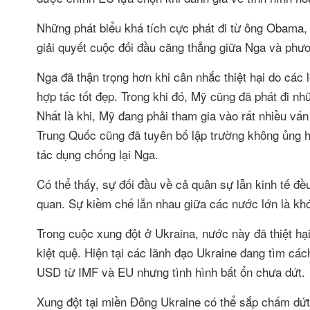
Những phát biểu khá tích cực phát đi từ ông Obama, 
giải quyết cuộc đối đầu căng thẳng giữa Nga và phư
Nga đã thận trọng hơn khi cân nhắc thiệt hại do các
hợp tác tốt đẹp. Trong khi đó, Mỹ cũng đã phát đi nhữn
Nhất là khi, Mỹ đang phải tham gia vào rất nhiều vấn
Trung Quốc cũng đã tuyên bố lập trường không ủng 
tác dụng chống lại Nga.
Có thể thấy, sự đối đầu về cả quân sự lẫn kinh tế đề
quan. Sự kiềm chế lẫn nhau giữa các nước lớn là khó 
Trong cuộc xung đột ở Ukraina, nước này đã thiệt hại
kiệt quệ. Hiện tại các lãnh đạo Ukraine đang tìm các
USD từ IMF và EU nhưng tình hình bất ổn chưa dứt.
Xung đột tại miền Đông Ukraine có thể sắp chấm dứt s