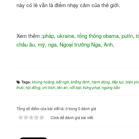
này có lẽ vẫn là điểm nhạy cảm của thế giới.
Xem thêm :
pháp
,
ukraine
,
tổng thống obama
,
putin
,
t
châu âu
,
mỹ
,
nga
,
Ngoại trưởng Nga
,
Anh
,
Tags:
khủng hoảng
,
bất ngờ
,
khẳng định
,
hành động
,
tiếp tục
,
biện ph
thức
,
hội đồng
,
chỉ trích
,
lên án
,
nổi bật
,
trừng phạt
,
ngừng bắn
Tổng số điểm của bài viết là: 0 trong 0 đánh giá
Click để đánh giá bài viết