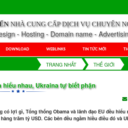
IỂN
NHÀ CUNG CẤP DỊCH VỤ CHUYÊN N
ign - Hosting - Domain name - Advertisi
DOWNLOAD
WEBLINKS
TIN TỨC MỚI
TH
TRANG NHẤT
THẾ GIỚI
hiểu nhau, Ukraina tự biết phận
ng có lợi gì, Tổng thống Obama và lãnh đạo EU đều hiểu 
i hàng trăm tỷ USD. Các bên đều ngầm hiều điều đó và U