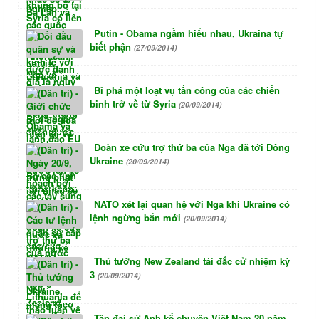
Putin - Obama ngầm hiểu nhau, Ukraina tự
biết phận
(27/09/2014)
Bỉ phá một loạt vụ tấn công của các chiến
binh trở về từ Syria
(20/09/2014)
Đoàn xe cứu trợ thứ ba của Nga đã tới Đông
Ukraine
(20/09/2014)
NATO xét lại quan hệ với Nga khi Ukraine có
lệnh ngừng bắn mới
(20/09/2014)
Thủ tướng New Zealand tái đắc cử nhiệm kỳ
3
(20/09/2014)
Tân đại sứ Anh kể chuyện Việt Nam 20 năm