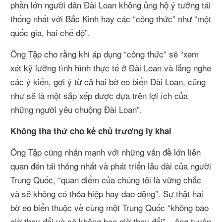
phần lớn người dân Đài Loan không ủng hộ ý tưởng tái
thống nhất với Bắc Kinh hay các “công thức” như “một
quốc gia, hai chế độ”.
Ông Tập cho rằng khi áp dụng “công thức” sẽ “xem
xét kỹ lưỡng tình hình thực tế ở Đài Loan và lắng nghe
các ý kiến, gợi ý từ cả hai bờ eo biển Đài Loan, cũng
như sẽ là một sắp xếp được dựa trên lợi ích của
những người yêu chuộng Đài Loan”.
Không tha thứ cho kẻ chủ trương ly khai
Ông Tập cũng nhấn mạnh với những vấn đề lớn liên
quan đến tái thống nhất và phát triển lâu dài của người
Trung Quốc, “quan điểm của chúng tôi là vững chắc
và sẽ không có thỏa hiệp hay dao động”. Sự thật hai
bờ eo biển thuộc về cùng một Trung Quốc “không bao
giờ thay đổi và sẽ không bao giờ thay đổi” – ông tuyên