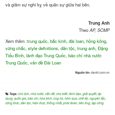
và giảm sự nghi kỵ về quân sự giữa hai bên.
Trung Anh
Theo
AP, SCMP
Xem thêm :
trung quốc
,
bắc kinh
,
đài loan
,
hồng kông
,
vững chắc
,
style definitions
,
dân tộc
,
trung anh
,
Đặng
Tiểu Bình
,
lãnh đạo Trung Quốc
,
báo chí nhà nước
Trung Quốc
,
vấn đề Đài Loan
Nguồn tin:
dantri.com.vn
Tags:
chủ tịch
,
nhà nước
,
vấn đề
,
cho biết
,
lãnh đạo
,
giải quyết
,
áp
dụng
,
quốc gia
,
báo chí
,
hòa bình
,
ủng hộ
,
hôm qua
,
chế độ
,
nguyên tắc
,
công thức
,
dân tộc
,
hiện thực
,
thống nhất
,
phái đoàn
,
tiên ông
,
tập công