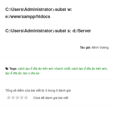
C:\Users\Administrator>subst w:
e:/www/xampp/htdocs
C:\Users\Administrator>subst s: d:/Server
Tác giả:
Minh Vương
Tags:
cách tạo ổ đĩa ảo trên win nhanh nhất
,
cách tạo ổ đĩa ảo trên win
,
tạo ổ đĩa ảo
,
tao o dia ao
Tổng số điểm của bài viết là: 0 trong 0 đánh giá
Click để đánh giá bài viết