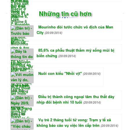
Những tin cũ hơn
Mourinho đòi tước chức vô địch của Man
City
(20/09/2014)
85,6% ca phẫu thuật thẩm mỹ sống mũi bị
biến chứng
(20/09/2014)
Nuôi con kiểu "Nhồi vịt"
(20/09/2014)
Điều trị thành công ngoại tâm thu thất dày
nhịp đôi bệnh nhi 10 tuổi
(20/09/2014)
Vụ trẻ 2 tháng tuổi tử vong: Trạm y tế xã
không báo cáo vụ việc lên cấp trên
(20/09/2014)