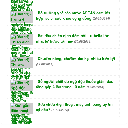
Bộ trưởng y tế các nước ASEAN cam kết
hợp tác vì sức khỏe cộng đồng
(20/09/2014)
Bắt đầu chiến dịch tiêm sởi - rubella lớn
nhất từ trước tới nay
(20/09/2014)
Chườm nóng, chườm đá: hại nhiều hơn lợi
(19/09/2014)
Số người chết do ngộ độc thuốc giảm đau
tăng gấp 4 lần trong 10 năm
(19/09/2014)
Sửa chữa điện thoại, máy tính bảng uy tín
tại đâu?
(11/09/2014)