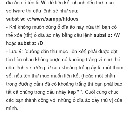
đĩa ảo có tên là
: để liên kết nhanh đến thư mục
W
software thì câu lệnh sẽ như sau:
subst w:
e:/www/xampp/htdocs
- Khi không muốn dùng ổ đĩa ảo này nữa thì bạn có
thể xóa (tắt) ổ đĩa ảo này bằng câu lệnh
subst z: /W
hoặc
subst z: /D
- Lưu ý: [đường dẫn thư mục liên kết] phải được đặt
tên liền nhau không được có khoảng trắng vì như thế
câu lệnh sẽ tưởng từ sau khoảng trắng ấy là một tham
số, nếu tên thư mục muốn liên kết (hoặc một phần
trong đường dẫn) đã có khoảng trắng thì bạn phải bao
tất cả chúng trong dấu nháy kép " ". Cuối cùng chúc
các bạn thành công với những ổ đĩa ảo đầy thú vị của
mình.