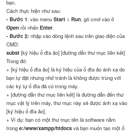
bạn.
Cách thực hiện như sau:
: vào menu
>
, gõ cmd vào ô
- Bước 1
Start
Run
rồi nhấn
.
Open
Enter
nhập vào dòng lệnh sau trên giao diện của
- Bước 2:
CMD:
[ký hiệu ổ đĩa ảo] [đường dẫn thư mục liên kết]
subst
Trong đó:
+ [ký hiệu ổ đĩa ảo] là ký hiệu của ổ đĩa ảo ánh xạ do
bạn tự đặt nhưng nhớ tránh là không được trùng với
các ký tự ổ đĩa đã có trong máy.
+ [đường dẫn thư mục liên kết] là đường dẫn đến thư
mục vật lý trên máy, thư mục này sẽ được ánh xạ vào
[ký hiệu ổ đĩa ảo].
+ Ví dụ: bạn có một thư mục tên là software nằm
trong
và bạn muốn tạo một ổ
e:/www/xampp/htdocs