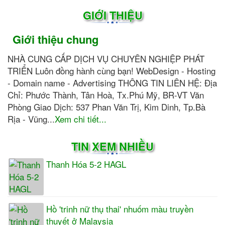
GIỚI THIỆU
Giới thiệu chung
NHÀ CUNG CẤP DỊCH VỤ CHUYÊN NGHIỆP PHÁT
TRIỂN Luôn đồng hành cùng bạn! WebDesign - Hosting
- Domain name - Advertising THÔNG TIN LIÊN HỆ: Địa
Chỉ: Phước Thành, Tân Hoà, Tx.Phú Mỹ, BR-VT Văn
Phòng Giao Dịch: 537 Phan Văn Trị, Kim Dinh, Tp.Bà
Rịa - Vũng...
Xem chi tiết...
TIN XEM NHIỀU
Thanh Hóa 5-2 HAGL
Hồ 'trinh nữ thụ thai' nhuốm màu truyền
thuyết ở Malaysia