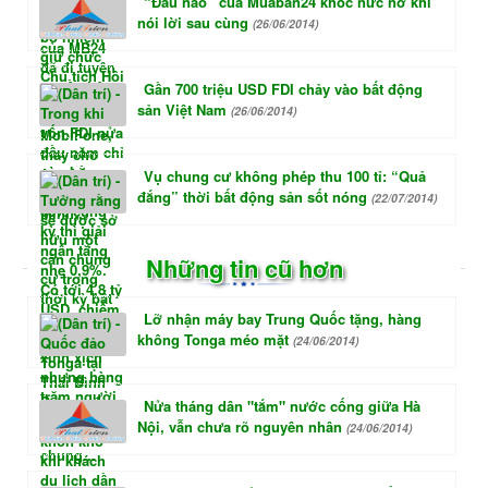
“Đầu não” của Muaban24 khóc nức nở khi
nói lời sau cùng
(26/06/2014)
Gần 700 triệu USD FDI chảy vào bất động
sản Việt Nam
(26/06/2014)
Vụ chung cư không phép thu 100 tỉ: “Quả
đắng” thời bất động sản sốt nóng
(22/07/2014)
Những tin cũ hơn
Lỡ nhận máy bay Trung Quốc tặng, hàng
không Tonga méo mặt
(24/06/2014)
Nửa tháng dân "tắm" nước cống giữa Hà
Nội, vẫn chưa rõ nguyên nhân
(24/06/2014)