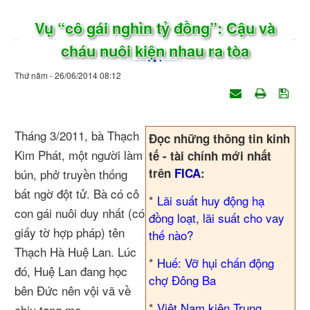
Vụ “cô gái nghìn tỷ đồng”: Cậu và
cháu nuôi kiện nhau ra tòa
Thứ năm - 26/06/2014 08:12
Tháng 3/2011, bà Thạch
Đọc những thông tin kinh
Kim Phát, một người làm
tế - tài chính mới nhất
trên
FICA
:
bún, phở truyền thống
bất ngờ đột tử. Bà có cô
*
Lãi suất huy động hạ
con gái nuôi duy nhất (có
đồng loạt, lãi suất cho vay
giấy tờ hợp pháp) tên
thế nào?
Thạch Hà Huệ Lan. Lúc
*
Huế: Vỡ hụi chấn động
đó, Huệ Lan đang học
chợ Đông Ba
bên Đức nên vội vã về
*
Việt Nam kiện Trung
chịu tang mẹ.