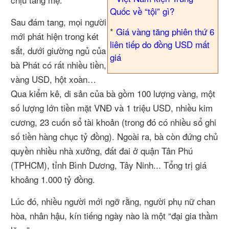
Quốc về “tội” gì?
Sau đám tang, mọi người
*
Giá vàng tăng phiên thứ 6
mới phát hiện trong két
liên tiếp do đồng USD mất
sắt, dưới giường ngủ của
giá
bà Phát có rất nhiều tiền,
vàng USD, hột xoàn…
Qua kiểm kê, di sản của bà gồm 100 lượng vàng, một
số lượng lớn tiền mặt VNĐ và 1 triệu USD, nhiều kim
cương, 23 cuốn sổ tài khoản (trong đó có nhiều sổ ghi
số tiền hàng chục tỷ đồng). Ngoài ra, bà còn đứng chủ
quyền nhiều nhà xưởng, đất đai ở quận Tân Phú
(TPHCM), tỉnh Bình Dương, Tây Ninh... Tổng trị giá
khoảng 1.000 tỷ đồng.
Lúc đó, nhiều người mới ngỡ rằng, người phụ nữ chan
hòa, nhân hậu, kín tiếng ngày nào là một “đại gia thầm