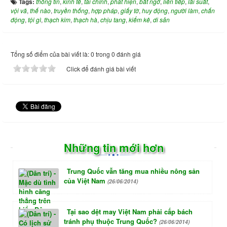
Tags:
thông tin
,
kinh tế
,
tài chính
,
phát hiện
,
bất ngờ
,
liên tiếp
,
lãi suất
,
vội vã
,
thế nào
,
truyền thống
,
hợp pháp
,
giấy tờ
,
huy động
,
người làm
,
chấn
động
,
tội gì
,
thạch kim
,
thạch hà
,
chịu tang
,
kiểm kê
,
di sản
Tổng số điểm của bài viết là: 0 trong 0 đánh giá
Click để đánh giá bài viết
Những tin mới hơn
Trung Quốc vẫn tăng mua nhiều nông sản
của Việt Nam
(26/06/2014)
Tại sao dệt may Việt Nam phải cấp bách
tránh phụ thuộc Trung Quốc?
(26/06/2014)