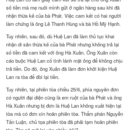
số tiền mà mẹ nuôi mình gửi ở ngân hàng sau khi đã
nhận thừa kế của bà Phát. Việc cam kết có hai người
làm chứng là ông Lê Thanh Hùng và bà Hồ Mỹ Hạnh.
Tuy nhiên, sau đó, dù Huệ Lan đã làm thủ tục khai
nhận di sản thừa kế của bà Phát nhưng không trả lại
số tiền đã cam kết với ông Hà Xuân. Ông Xuân còn
cáo buộc Huệ Lan cố tình lánh mặt ông để không chịu
trả tiền. Do đó, ông Xuân đã làm đơn khởi kiện Huệ
Lan ra tòa để đòi lại tiền.
Tuy nhiên, tại phiên tòa chiều 25/6, phía nguyên đơn
có người đại diện cũng là em ruột của bà Phát và ông
Hà Xuân nhưng bị đơn là Huệ Lan không xuất hiện tại
tòa mà có đơn xin hoãn phiên tòa. Thẩm phán Nguyễn
Tấn Luận, chủ tọa phiên tòa đã phải tạm hoãn phiên
tòa. Tòa sẽ mở lại vào chiều 16/7.