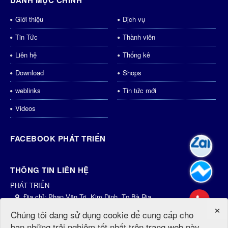
DANH MỤC CHÍNH
Giới thiệu
Dịch vụ
Tin Tức
Thành viên
Liên hệ
Thống kê
Download
Shops
weblinks
Tin tức mới
Videos
FACEBOOK PHÁT TRIỂN
THÔNG TIN LIÊN HỆ
PHÁT TRIỂN
Địa chỉ:
Phan Văn Trị, Kim Dinh, Tp.Bà Rịa
×
Điện thoại:
0931435998
Chúng tôi đang sử dụng cookie để cung cấp cho
Email:
dichvu@phattrien.net
bạn những trải nghiệm tốt nhất trên trang web này.