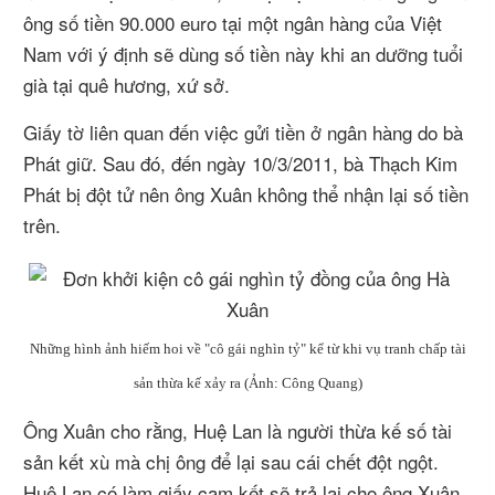
ông số tiền 90.000 euro tại một ngân hàng của Việt
Nam với ý định sẽ dùng số tiền này khi an dưỡng tuổi
già tại quê hương, xứ sở.
Giấy tờ liên quan đến việc gửi tiền ở ngân hàng do bà
Phát giữ. Sau đó, đến ngày 10/3/2011, bà Thạch Kim
Phát bị đột tử nên ông Xuân không thể nhận lại số tiền
trên.
Những hình ảnh hiếm hoi về "cô gái nghìn tỷ" kể từ khi vụ tranh chấp tài
sản thừa kế xảy ra (Ảnh: Công Quang)
Ông Xuân cho rằng, Huệ Lan là người thừa kế số tài
sản kết xù mà chị ông để lại sau cái chết đột ngột.
Huệ Lan có làm giấy cam kết sẽ trả lại cho ông Xuân