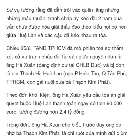
Sự vụ tưởng rằng đã dần trôi vào quên lãng nhưng
những mâu thuẫn, tranh chấp ấy kéo dài 2 năm qua
vẫn chưa được hòa giải thấu đáo theo kiểu nội bộ nên
giữa Huệ Lan và các cậu đã kéo nhau ra tòa.
Chiều 25/6, TAND TPHCM đã mở phiên tòa sơ thẩm
xét xử vụ tranh chấp đòi tài sản giữa nguyên đơn là
ông Hà Xuân (đang định cư tại CHLB Đức) và bị đơn
là chị Thạch Hà Huệ Lan (ngụ P.Hiệp Tân, Q.Tân Phú,
TPHCM, con gái nuôi của bà Thạch Kim Phát).
Theo đơn khởi kiện, ông Hà Xuân yêu cầu tòa án giải
quyết buộc Huệ Lan thanh toán ngay số tiền 90.000
euro, tương đương hơn 2,4 tỷ đồng.
Trong đơn, ông Hà Xuân cho biết, trước đây ông có
nhờ bà Thạch Kim Phát, là chị ruột của mình gửi giùm