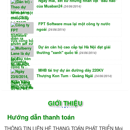
Ngày mai, xét xử những nhân vật "đầu não"
của Muaban24
(24/06/2014)
FPT Software mua lại một công ty nước
ngoài
(24/06/2014)
Dự án căn hộ cao cấp tại Hà Nội đạt giải
thưởng "xanh" quốc tế
(24/06/2014)
MHB tài trợ dự án đường dây 220KV
Thượng Kon Tum - Quảng Ngãi
(24/06/2014)
GIỚI THIỆU
Hướng dẫn thanh toán
THÔNG TIN LIÊN HỆ THANG TOÁN PHÁT TRIỂN Mọi