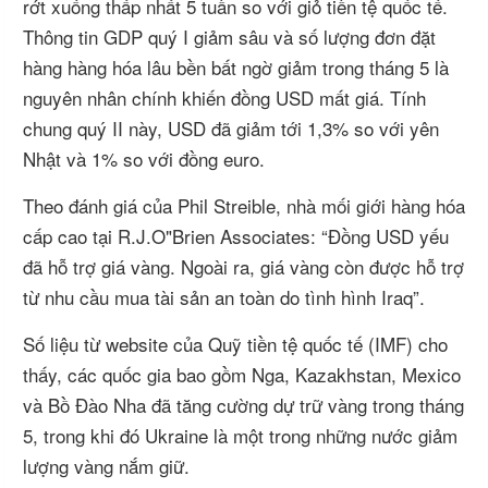
rớt xuống thấp nhất 5 tuần so với giỏ tiền tệ quốc tế.
Thông tin GDP quý I giảm sâu và số lượng đơn đặt
hàng hàng hóa lâu bền bất ngờ giảm trong tháng 5 là
nguyên nhân chính khiến đồng USD mất giá. Tính
chung quý II này, USD đã giảm tới 1,3% so với yên
Nhật và 1% so với đồng euro.
Theo đánh giá của Phil Streible, nhà mối giới hàng hóa
cấp cao tại R.J.O"Brien Associates: “Đồng USD yếu
đã hỗ trợ giá vàng. Ngoài ra, giá vàng còn được hỗ trợ
từ nhu cầu mua tài sản an toàn do tình hình Iraq”.
Số liệu từ website của Quỹ tiền tệ quốc tế (IMF) cho
thấy, các quốc gia bao gồm Nga, Kazakhstan, Mexico
và Bồ Đào Nha đã tăng cường dự trữ vàng trong tháng
5, trong khi đó Ukraine là một trong những nước giảm
lượng vàng nắm giữ.