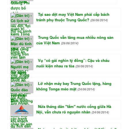
Tại sao dệt may Việt Nam phải cấp bách
tránh phụ thuộc Trung Quốc?
(26/06/2014)
Trung Quốc vẫn tăng mua nhiều nông sản
của Việt Nam
(26/06/2014)
Vụ “cô gái nghìn tỷ đồng”: Cậu và cháu
nuôi kiện nhau ra tòa
(26/06/2014)
Lỡ nhận máy bay Trung Quốc tặng, hàng
không Tonga méo mặt
(24/06/2014)
Nửa tháng dân "tắm" nước cống giữa Hà
Nội, vẫn chưa rõ nguyên nhân
(24/06/2014)