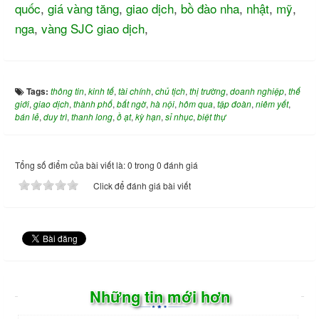
quốc
,
giá vàng tăng
,
giao dịch
,
bồ đào nha
,
nhật
,
mỹ
,
nga
,
vàng SJC giao dịch
,
Tags:
thông tin
,
kinh tế
,
tài chính
,
chủ tịch
,
thị trường
,
doanh nghiệp
,
thế
giới
,
giao dịch
,
thành phố
,
bất ngờ
,
hà nội
,
hôm qua
,
tập đoàn
,
niêm yết
,
bán lẻ
,
duy trì
,
thanh long
,
ồ ạt
,
kỳ hạn
,
sỉ nhục
,
biệt thự
Tổng số điểm của bài viết là: 0 trong 0 đánh giá
Click để đánh giá bài viết
Những tin mới hơn