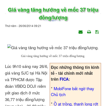
Giá vàng tăng hướng về mốc 37 triệu
đồng/lượng
Thứ năm - 26/06/2014 09:21
Giá vàng tăng hướng về mốc 37 triệu đồng/lượng.
Lúc 9h10 sáng nay 26/6,
Đọc những thông tin kinh
giá vàng SJC tại Hà Nội
tế - tài chính mới nhất
trên
FICA
:
và TPHCM được Tập
đoàn VBĐQ DOJI niêm
*
MobiFone bất ngờ thay
yết giao dịch ở mức
Chủ tịch
36,77 triệu đồng/lượng
*
Ồ ạt trồng, thanh long rớt
(mua vào) - 36,83 triệu