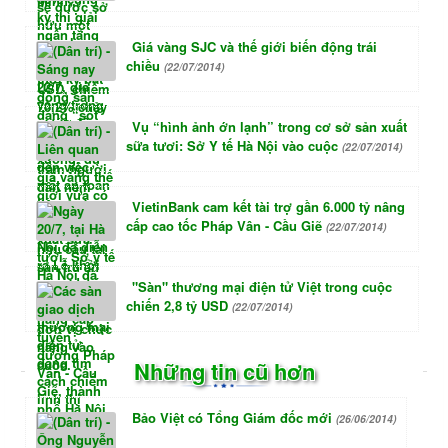
Giá vàng SJC và thế giới biến động trái
chiều
(22/07/2014)
Vụ “hình ảnh ớn lạnh” trong cơ sở sản xuất
sữa tươi: Sở Y tế Hà Nội vào cuộc
(22/07/2014)
VietinBank cam kết tài trợ gần 6.000 tỷ nâng
cấp cao tốc Pháp Vân - Cầu Giẽ
(22/07/2014)
"Sàn" thương mại điện tử Việt trong cuộc
chiến 2,8 tỷ USD
(22/07/2014)
Những tin cũ hơn
Bảo Việt có Tổng Giám đốc mới
(26/06/2014)