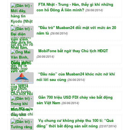
FTA Nhật - Trung - Hàn, thấy gì khi những
con hổ Đông Á liên minh?
(26/06/2014)
"Đầu trò" Muaban24 đối mặt với mức án 20
năm tù
(26/06/2014)
MobiFone bất ngờ thay Chủ tịch HĐQT
(26/06/2014)
“Đầu não” của Muaban24 khóc nức nở khi
nói lời sau cùng
(26/06/2014)
Gần 700 triệu USD FDI chảy vào bất động
sản Việt Nam
(26/06/2014)
Vụ chung cư không phép thu 100 tỉ: “Quả
đắng” thời bất động sản sốt nóng
(22/07/2014)