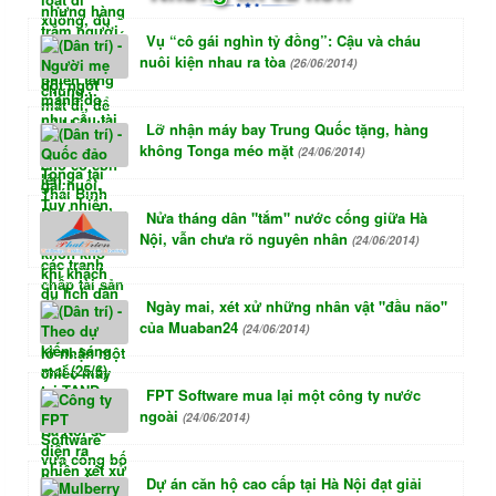
Vụ “cô gái nghìn tỷ đồng”: Cậu và cháu
nuôi kiện nhau ra tòa
(26/06/2014)
Lỡ nhận máy bay Trung Quốc tặng, hàng
không Tonga méo mặt
(24/06/2014)
Nửa tháng dân "tắm" nước cống giữa Hà
Nội, vẫn chưa rõ nguyên nhân
(24/06/2014)
Ngày mai, xét xử những nhân vật "đầu não"
của Muaban24
(24/06/2014)
FPT Software mua lại một công ty nước
ngoài
(24/06/2014)
Dự án căn hộ cao cấp tại Hà Nội đạt giải