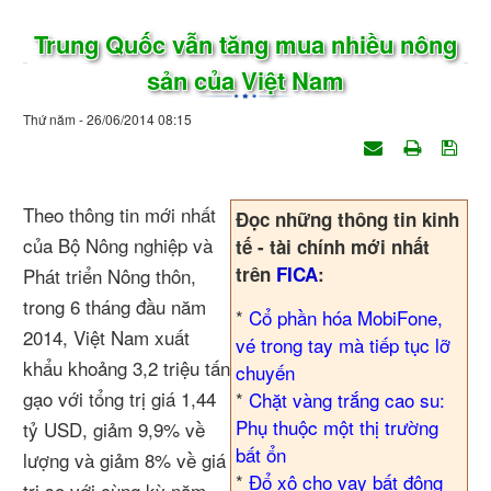
Trung Quốc vẫn tăng mua nhiều nông
sản của Việt Nam
Thứ năm - 26/06/2014 08:15
Theo thông tin mới nhất
Đọc những thông tin kinh
của Bộ Nông nghiệp và
tế - tài chính mới nhất
trên
FICA
:
Phát triển Nông thôn,
trong 6 tháng đầu năm
*
Cổ phần hóa MobiFone,
2014, Việt Nam xuất
vé trong tay mà tiếp tục lỡ
khẩu khoảng 3,2 triệu tấn
chuyến
gạo với tổng trị giá 1,44
*
Chặt vàng trắng cao su:
Phụ thuộc một thị trường
tỷ USD, giảm 9,9% về
bất ổn
lượng và giảm 8% về giá
*
Đổ xô cho vay bất động
trị so với cùng kỳ năm