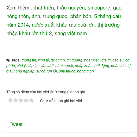
Xem thêm :
phát triển
,
thảo nguyên
,
singapore
,
gạo
,
nông thôn
,
ảnh
,
trung quốc
,
phân bón
,
5 tháng đầu
năm 2014
,
nước xuất khẩu rau quả lớn
,
thị trường
nhập khẩu lớn thứ 2
,
sang việt nam
Tags:
thông tin
,
kinh tế
,
tài chính
,
thị trường
,
phát triển
,
giá trị
,
cao su
,
cổ
phần
,
chú ý
,
tiếp tục
,
lần lượt
,
năm ngoái
,
nhập khẩu
,
bất động
,
phần lớn
,
trị
giá
,
nông nghiệp
,
sự cố
,
xin lỗi
,
phụ thuộc
,
nông thôn
Tổng số điểm của bài viết là: 0 trong 0 đánh giá
Click để đánh giá bài viết
Tweet