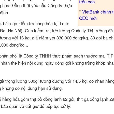
trên cao
ng hóa. Đồng thời yêu cầu Công ty thực
*
VietBank chính 
định.
CEO mới
4 bất ngờ kiểm tra hàng hóa tại Lotte
, Hà Nội). Qua kiểm tra, lực lượng Quản lý Thị trường đã 
đương với 16 kg, giá niêm yết 330.000 đồng/kg. 30 gói ba ch
.000 đồng/kg...
phân phối là Công ty TNHH thực phẩm sạch thương mại T P
nhãn thể hiện nội dung ngày đóng gói không trùng khớp nha
ịt gà trọng lượng 500g, tương đương với 14,5 kg, có nhãn hàn
g không có nội dung hạn sử dụng.
 hàng hóa gồm thịt bò đông lạnh 62 gói, thịt gà đông lạnh 29
ảo quản và cất giữ để tiếp tục xử lý.