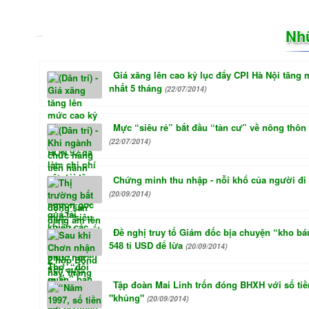
Nh
Giá xăng lên cao kỷ lục đẩy CPI Hà Nội tăng
nhất 5 tháng
(22/07/2014)
Mực “siêu rẻ” bắt đầu “tản cư” về nông thôn
(22/07/2014)
Chứng minh thu nhập - nỗi khổ của người đi
(20/09/2014)
Đề nghị truy tố Giám đốc bịa chuyện “kho b
548 tỉ USD để lừa
(20/09/2014)
Tập đoàn Mai Linh trốn đóng BHXH với số tiề
"khủng"
(20/09/2014)