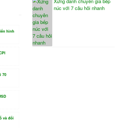
Xứng danh chuyên gia bếp
núc với 7 câu hỏi nhanh
iển hình
 CPI
i 70
 USD
ố và đổi