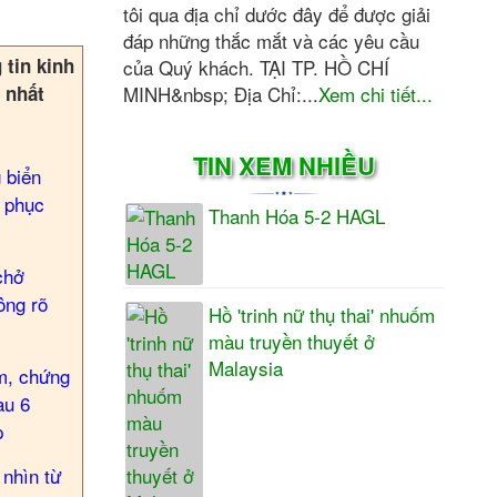
tôi qua địa chỉ dước đây để được giải
đáp những thắc mắt và các yêu cầu
tin kinh
của Quý khách. TẠI TP. HỒ CHÍ
i nhất
MINH&nbsp; Địa Chỉ:...
Xem chi tiết...
TIN XEM NHIỀU
 biển
 phục
Thanh Hóa 5-2 HAGL
chở
ông rõ
Hồ 'trinh nữ thụ thai' nhuốm
màu truyền thuyết ở
Malaysia
m, chứng
au 6
p
nhìn từ