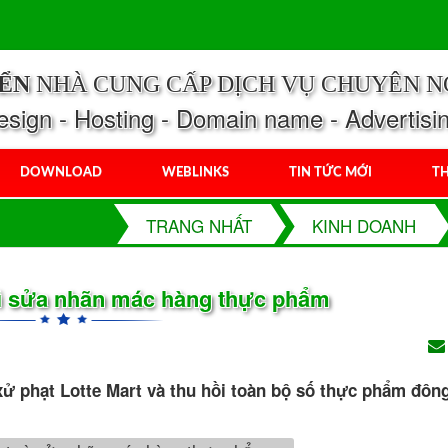
IỂN
NHÀ CUNG CẤP DỊCH VỤ CHUYÊN N
ign - Hosting - Domain name - Advertisi
DOWNLOAD
WEBLINKS
TIN TỨC MỚI
TH
TRANG NHẤT
KINH DOANH
 vì sửa nhãn mác hàng thực phẩm
xử phạt Lotte Mart và thu hồi toàn bộ số thực phẩm đông