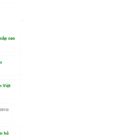
 cấp cao
u
n Việt
/2014)
on hổ