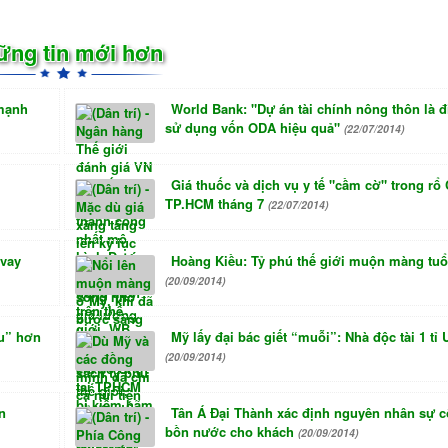
ững tin mới hơn
 mạnh
World Bank: "Dự án tài chính nông thôn là đ
sử dụng vốn ODA hiệu quả"
(22/07/2014)
Giá thuốc và dịch vụ y tế "cầm cờ" trong rổ
TP.HCM tháng 7
(22/07/2014)
 vay
Hoàng Kiều: Tỷ phú thế giới muộn màng tuổ
(20/09/2014)
áu” hơn
Mỹ lấy đại bác giết “muỗi”: Nhà độc tài 1 tỉ
(20/09/2014)
n
Tân Á Đại Thành xác định nguyên nhân sự c
bồn nước cho khách
(20/09/2014)