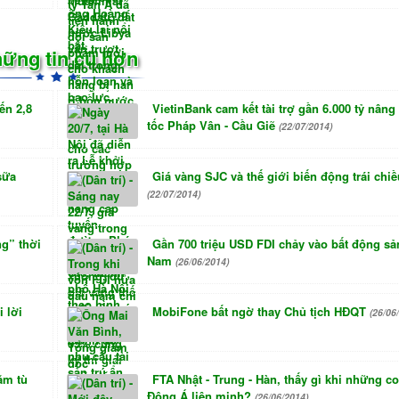
ững tin cũ hơn
ến 2,8
VietinBank cam kết tài trợ gần 6.000 tỷ nâng
tốc Pháp Vân - Cầu Giẽ
(22/07/2014)
sữa
Giá vàng SJC và thế giới biến động trái chiề
(22/07/2014)
g” thời
Gần 700 triệu USD FDI chảy vào bất động sả
Nam
(26/06/2014)
 lời
MobiFone bất ngờ thay Chủ tịch HĐQT
(26/06
ăm tù
FTA Nhật - Trung - Hàn, thấy gì khi những c
Đông Á liên minh?
(26/06/2014)