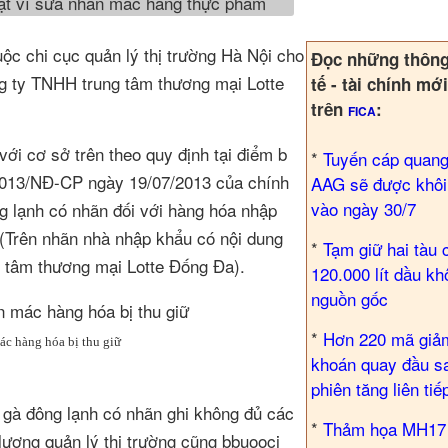
huộc chi cục quản lý thị trường Hà Nội cho
Đọc những thông 
ng ty TNHH trung tâm thương mại Lotte
tế - tài chính mớ
trên
:
FICA
ới cơ sở trên theo quy định tại điểm b
*
Tuyến cáp quang
/2013/NĐ-CP ngày 19/07/2013 của chính
AAG sẽ được khôi
vào ngày 30/7
ng lạnh có nhãn đối với hàng hóa nhập
 (Trên nhãn nhà nhập khẩu có nội dung
*
Tạm giữ hai tàu 
g tâm thương mại Lotte Đống Đa).
120.000 lít dầu kh
nguồn gốc
*
Hơn 220 mã giả
c hàng hóa bị thu giữ
khoán quay đầu s
phiên tăng liên tiế
t gà đông lạnh có nhãn ghi không đủ các
*
Thảm họa MH17 
lượng quản lý thị trường cũng bbuoocj