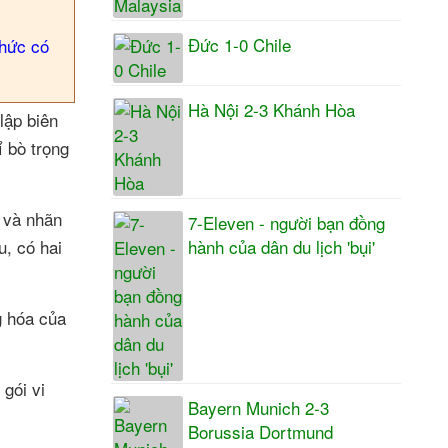
Đức 1-0 Chile
thức có
Hà Nội 2-3 Khánh Hòa
lập biên
ỉ bò trọng
 và nhãn
7-Eleven - người bạn đồng
hành của dân du lịch 'bụi'
u, có hai
g hóa của
 gói vi
Bayern Munich 2-3
Borussia Dortmund