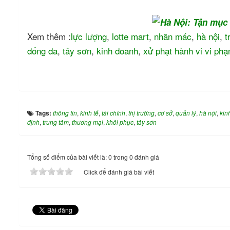
Xem thêm :
lực lượng
,
lotte mart
,
nhãn mác
,
hà nội
,
t
đống đa
,
tây sơn
,
kinh doanh
,
xử phạt hành vi vi ph
Tags:
thông tin
,
kinh tế
,
tài chính
,
thị trường
,
cơ sở
,
quản lý
,
hà nội
,
kin
định
,
trung tâm
,
thương mại
,
khôi phục
,
tây sơn
Tổng số điểm của bài viết là: 0 trong 0 đánh giá
Click để đánh giá bài viết