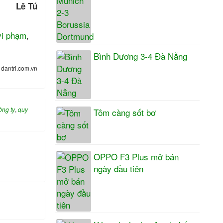
Lê Tú
vi phạm
,
Bình Dương 3-4 Đà Nẵng
:
dantri.com.vn
ông ty
,
quy
Tôm càng sốt bơ
OPPO F3 Plus mở bán
ngày đầu tiên