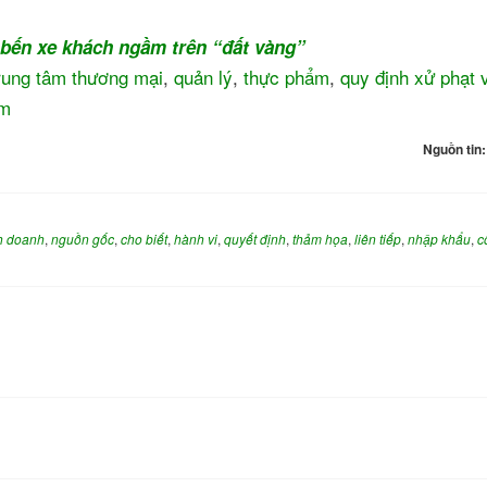
rung tâm thương mại
,
quản lý
,
thực phẩm
,
quy định xử phạt 
ạm
Nguồn tin
h doanh
,
nguồn gốc
,
cho biết
,
hành vi
,
quyết định
,
thảm họa
,
liên tiếp
,
nhập khẩu
,
c