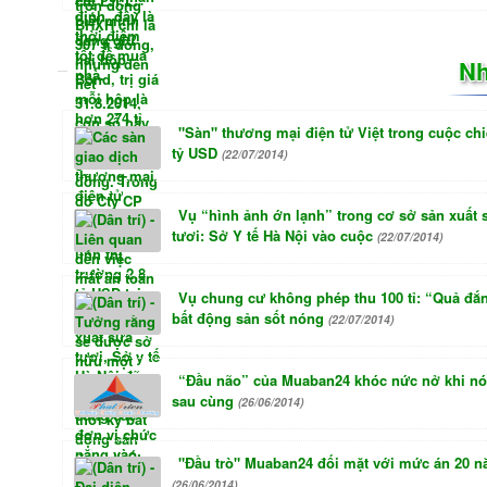
Nh
"Sàn" thương mại điện tử Việt trong cuộc chi
tỷ USD
(22/07/2014)
Vụ “hình ảnh ớn lạnh” trong cơ sở sản xuất 
tươi: Sở Y tế Hà Nội vào cuộc
(22/07/2014)
Vụ chung cư không phép thu 100 tỉ: “Quả đắn
bất động sản sốt nóng
(22/07/2014)
“Đầu não” của Muaban24 khóc nức nở khi nói
sau cùng
(26/06/2014)
"Đầu trò" Muaban24 đối mặt với mức án 20 n
(26/06/2014)