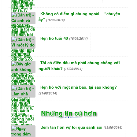
Không có điểm gì chung ngoài... “chuyện
ấy”
(16/06/2014)
Hẹn hò tuổi 40
(16/06/2014)
Tôi có điên đâu mà phải chung chồng với
người khác?
(16/06/2014)
Hẹn hò với một nhà báo, tại sao không?
(21/06/2014)
Những tin cũ hơn
Đêm tân hôn vợ tôi quá sành sỏi
(13/06/2014)