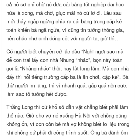
cả hồ sơ chỉ chờ nó đưa cái bằng tốt nghiệp đại học
nữa là xong, mà chờ, giục mãi nó cứ lơ đi. Lâu sau
mới thấy ngập ngừng chìa ra cái bằng trung cấp kế
toán khiến bà ngã ngửa, vì cũng tin tưởng thông gia,
nên chắc như đinh đóng cột với người ta, giờ thì…
Có người biết chuyện cứ lắc đầu “Nghĩ ngợi sao mà
để con trai lấy con nhà Nhung “nháo”, bọn này toàn
gọi là “Nhâng nháo” thôi, hay lật lọng lắm. Mà con nhà
đấy thì nổi tiếng trường cấp ba là ăn chơi, cặp kè”. Bà
thừ người im lặng, thì vì nhanh quá, gấp quá nên cực,
làm sao tỏ tường hết được.
Thằng Long thì cứ khổ sở dằn vặt chẳng biết phải làm
thế nào. Giờ cho vợ nó xuống Hà Nội với chồng cũng
không ổn, vì con còn bé mà vợ không biết lo liệu trong
khi chồng cứ phải đi công trình suốt. Ông bà đành ôm