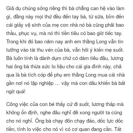
Giả dụ chúng sống riêng thì bà chẳng can hệ vào làm
gì, đằng này mọi thứ đều đến tay bà, từ sữa, bỉm đến
cái giấy vệ sinh của mẹ con nhà nó bà cũng phải bao
thầu, phục vụ, mà nó thì tiền tiêu có bao giờ tiếc tay.
Trong khi đó bao năm nay anh em thằng Long vẫn tin
tưởng vào tài thu vén của bà, vẫn hỏi ý kiến mẹ suốt.
Bà luôn tính là dành dụm chứ có dám tiêu đâu, lương
hai ông bà thừa sức lo liệu cho cái gia đình này, chả
qua là bà tích cóp để phụ em thằng Long mua cái nhà
gần nơi nó lập nghiệp … vậy mà con dâu khiến bà bất
ngờ quá!
Công việc của con bé thấy cứ đi suốt, lương thấp mà
không ổn định, nghe đâu nghỉ đẻ xong người ta cũng
cho nó nghỉ. Ông bà chạy đôn chạy đáo, dốc lực dốc
tiền, tính lo việc cho nó vì có cơ quan đang cần. Tất