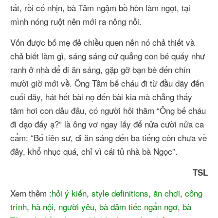
tất, rồi cố nhịn, bà Tâm ngậm bồ hòn làm ngọt, tại
mình nóng ruột nên mới ra nông nỗi.
Vốn được bố mẹ đẻ chiều quen nên nó chả thiết và
chả biết làm gì, sáng sáng cứ quẳng con bé quấy như
ranh ở nhà để đi ăn sáng, gặp gỡ bạn bè đến chín
mười giờ mới về. Ông Tâm bế cháu đi từ đầu dãy đến
cuối dãy, hát hết bài nọ đến bài kia mà chẳng thấy
tăm hơi con dâu đâu, có người hỏi thăm “Ông bế cháu
đi dạo đấy ạ?” là ông vơ ngay lấy để nửa cười nửa ca
cẩm: “Bố tiên sư, đi ăn sáng đến ba tiếng còn chưa về
đây, khổ nhục quá, chỉ vì cái tủ nhà bà Ngọc”.
TSL
Xem thêm :
hỏi ý kiến
,
style definitions
,
ăn chơi
,
công
trình
,
hà nội
,
người yêu
,
bà đâm tiếc ngẩn ngơ
,
bà