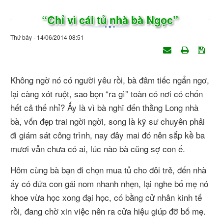
“Chỉ vì cái tủ nhà bà Ngọc”
Thứ bảy - 14/06/2014 08:51
Không ngờ nó có người yêu rồi, bà đâm tiếc ngẩn ngơ,
lại càng xót ruột, sao bọn “ra gì” toàn có nơi có chốn
hết cả thế nhỉ? Ấy là vì bà nghĩ đến thằng Long nhà
bà, vốn đẹp trai ngời ngời, song là kỹ sư chuyên phải
đi giám sát công trình, nay đây mai đó nên sắp kề ba
mươi vẫn chưa có ai, lúc nào bà cũng sợ con ế.
Hôm cùng bà bạn đi chọn mua tủ cho đôi trẻ, đến nhà
ấy có đứa con gái nom nhanh nhẹn, lại nghe bố mẹ nó
khoe vừa học xong đại học, có bằng cử nhân kinh tế
rồi, đang chờ xin việc nên ra cửa hiệu giúp đỡ bố mẹ.