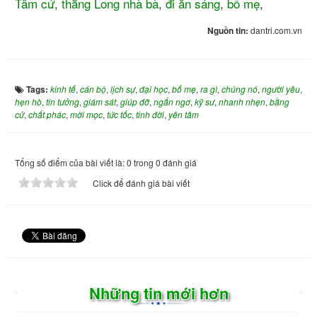
Tâm cứ
,
thằng Long nhà bà
,
đi ăn sáng
,
bố mẹ
,
Nguồn tin:
dantri.com.vn
Tags:
kinh tế
,
cán bộ
,
lịch sự
,
đại học
,
bố mẹ
,
ra gì
,
chúng nó
,
người yêu
,
hẹn hò
,
tin tưởng
,
giám sát
,
giúp đỡ
,
ngẩn ngơ
,
kỹ sư
,
nhanh nhẹn
,
bằng
cử
,
chất phác
,
mời mọc
,
tức tốc
,
tinh đời
,
yên tâm
Tổng số điểm của bài viết là: 0 trong 0 đánh giá
Click để đánh giá bài viết
Những tin mới hơn