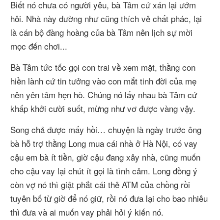
Biết nó chưa có người yêu, bà Tâm cứ xán lại ướm
hỏi. Nhà này dường như cũng thích vẻ chất phác, lại
là cán bộ đàng hoàng của bà Tâm nên lịch sự mời
mọc đến chơi...
Bà Tâm tức tốc gọi con trai về xem mặt, thằng con
hiền lành cứ tin tưởng vào con mắt tinh đời của mẹ
nên yên tâm hẹn hò. Chúng nó lấy nhau bà Tâm cứ
khấp khởi cười suốt, mừng như vơ được vàng vậy.
Song chả được mấy hồi… chuyện là ngày trước ông
bà hỗ trợ thằng Long mua cái nhà ở Hà Nội, có vay
cậu em bà ít tiền, giờ cậu đang xây nhà, cũng muốn
cho cậu vay lại chút ít gọi là tình cảm. Long đồng ý
còn vợ nó thì giật phắt cái thẻ ATM của chồng rồi
tuyên bố từ giờ để nó giữ, rồi nó đưa lại cho bao nhiêu
thì đưa và ai muốn vay phải hỏi ý kiến nó.