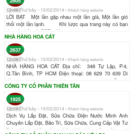
2605
12:46 Thứ bảy - 15/02/2014
-
Chi tiết
Khách hàng website
LỜI BẠT Một lần gặp nhau một lần già, Một lần gió
thổi một lần lạnh. Khi lược qua trang này có bạn
đặt câu hỏi với BBT : "Xin...
NHÀ HÀNG HOA CÁT
http://thamtosuthien.net/...
2637
12:28 Thứ bảy - 15/02/2014
-
Chi tiết
Khách hàng website
NHÀ HÀNG HOA CÁT Địa chỉ: 348 Tự Lập, P.4,
Q.Tân Bình, TP HCM Điện thoại: 08 629 70 639 Di
động: 0903 324 319 - 0918 34 22 73 Email:
CÔNG TY CỔ PHẦN THIÊN TÂN
nhahanghoacat@gmail.com Website:
www.nhahanghoacat.com...
1925
http://nhahanghoacat.com/...
12:11 Thứ bảy - 15/02/2014
-
Chi tiết
Khách hàng website
Dịch Vụ Lắp Đặt, Sửa Chữa Điện Nước Minh Anh
Chuyên Lắp Đặt, Bảo Trì, Sữa Chữa, Cung Cấp Vật Tư
Điện Nước Khu Vực Hà Nội Hãy Gọi Ngay !