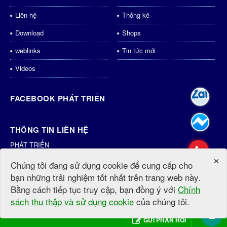
Liên hệ
Thống kê
Download
Shops
weblinks
Tin tức mới
Videos
FACEBOOK PHÁT TRIỂN
THÔNG TIN LIÊN HỆ
PHÁT TRIỂN
×
Địa chỉ:
Phan Văn Trị, Kim Dinh, Tp.Bà Rịa
Chúng tôi đang sử dụng cookie để cung cấp cho
Điện thoại:
0931435998
bạn những trải nghiệm tốt nhất trên trang web này.
Email:
dichvu@phattrien.net
Bằng cách tiếp tục truy cập, bạn đồng ý với
Chính
Website:
http://phattrien.net
http://PhátTriển.vn
sách thu thập và sử dụng cookie
của chúng tôi.
© Bản quyền thuộc về
PhatTrien.net
.
Mã nguồn
NukeViet CMS
.
Thiết
GỬI PHẢN HỒI