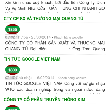
Xin kính chào quý khách. Lời đầu tiên Công Ty Dịch
Vụ Vệ Sinh Nhà Cửa TUẤN HÙNG CHI NHÁNH GÒ
VẤP - 0985 407439 chúng tôi xin được gửi đến quý vị
CTY CP SX VÀ THƯƠNG MẠI QUANG TÚ
lời chúc sức...
http://congtyvesinhtuanhung.com...
1855
05:12 Thứ ba - 25/03/2014
-
Chi tiết
Khách hàng website
CÔNG TY CỐ PHẦN SẢN XUẤT VÀ THƯƠNG MẠI
QUANG TÚ Đại diện : Ông Trần Quang
Vinh Chức vụ: Giám...
TIN TỨC GOOGLE VIỆT NAM
http://quangtuplastic.net...
1809
02:17 Chủ nhật - 16/02/2014
-
Chi tiết
Khách hàng website
TIN TỨC GOOGLE VIỆT NAM Cùng với sự gia nhập
WTO các doanh nghiệp trong và ngoài nước đang
từng bước phát triển của mình để tìm được chổ đứng
CÔNG TY CỔ PHẦN TRUYỀN THÔNG KIM
vững chắc trong...
http://tintucgoogle.com/...