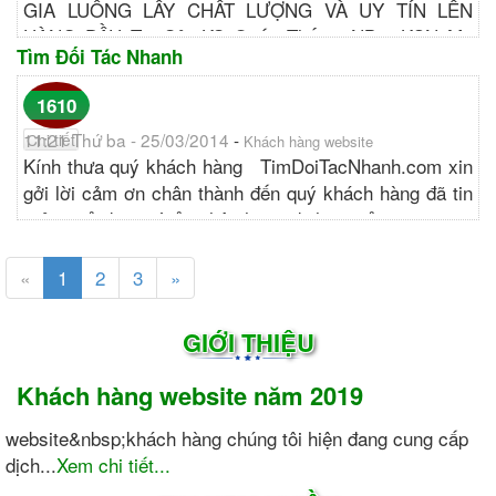
GIA LUÔNG LẤY CHẤT LƯỢNG VÀ UY TÍN LÊN
HÀNG ĐẦU Trụ Sở: KS Quốc Thắng, NB5, KCN Mỹ
Tìm Đối Tác Nhanh
Phước II, Huyện Bến Cát, Bình Dương....
http://tonggia.com...
1610
11:21 Thứ ba - 25/03/2014
-
Chi tiết
Khách hàng website
Kính thưa quý khách hàng TimDoiTacNhanh.com xin
gởi lời cảm ơn chân thành đến quý khách hàng đã tin
tưởng sử dụng và ủng hộ những dịch vụ của...
http://timdoitacnhanh.com...
«
1
2
3
»
GIỚI THIỆU
Khách hàng website năm 2019
website&nbsp;khách hàng chúng tôi hiện đang cung cấp
dịch...
Xem chi tiết...