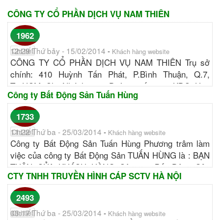
CÔNG TY CỔ PHẦN DỊCH VỤ NAM THIÊN
1962
12:29 Thứ bảy - 15/02/2014
-
Chi tiết
Khách hàng website
CÔNG TY CỔ PHẦN DỊCH VỤ NAM THIÊN Trụ sở
chính: 410 Huỳnh Tấn Phát, P.Bình Thuận, Q.7,
Tp.HCM Chi Nhánh: 22, Đường số 10 - KDC Him
Công ty Bất Động Sản Tuấn Hùng
Lam, P.Tân Hưng, Q.7. Điện thoại:...
http://namthienservices.com/...
1733
11:22 Thứ ba - 25/03/2014
-
Chi tiết
Khách hàng website
Công ty Bất Động Sản Tuấn Hùng Phương trâm làm
việc của công ty Bất Động Sản TUẤN HÙNG là : BẠN
THÂN CỦA KHÁCH HÀNG Công ty Bất Động Sản
CTY TNHH TRUYỀN HÌNH CÁP SCTV HÀ NỘI
TUẤN HÙNG hoạt...
http://www.tuanhungland.com...
2493
05:17 Thứ ba - 25/03/2014
-
Chi tiết
Khách hàng website