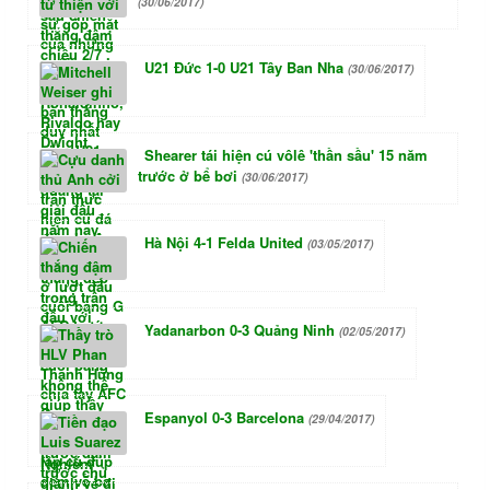
(30/06/2017)
U21 Đức 1-0 U21 Tây Ban Nha
(30/06/2017)
Shearer tái hiện cú vôlê 'thần sầu' 15 năm
trước ở bể bơi
(30/06/2017)
Hà Nội 4-1 Felda United
(03/05/2017)
Yadanarbon 0-3 Quảng Ninh
(02/05/2017)
Espanyol 0-3 Barcelona
(29/04/2017)