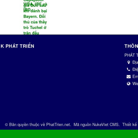
K PHÁT TRIỂN
THÔN
PHÁT 
Đị
Điệ
Em
We
© Bản quyền thuộc về
PhatTrien.net
.
Mã nguồn
NukeViet CMS
.
Thiết kế