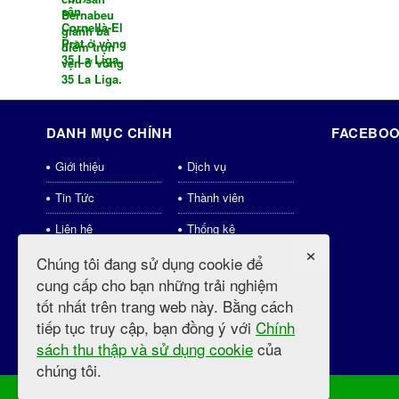
DANH MỤC CHÍNH
FACEBOO
Giới thiệu
Dịch vụ
Tin Tức
Thành viên
Liên hệ
Thống kê
×
Download
Shops
Chúng tôi đang sử dụng cookie để
cung cấp cho bạn những trải nghiệm
weblinks
Tin tức mới
tốt nhất trên trang web này. Bằng cách
Videos
tiếp tục truy cập, bạn đồng ý với
Chính
sách thu thập và sử dụng cookie
của
chúng tôi.