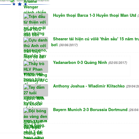
Huyền thoại Barca 1-3 Huyền thoại Man Utd
(
Shearer tái hiện cú vôlê 'thần sầu' 15 năm t
bơi
(30/06/2017)
Yadanarbon 0-3 Quảng Ninh
(02/05/2017)
Anthony Joshua - Wladimir Klitschko
(29/04/2
Bayern Munich 2-3 Borussia Dortmund
(26/04