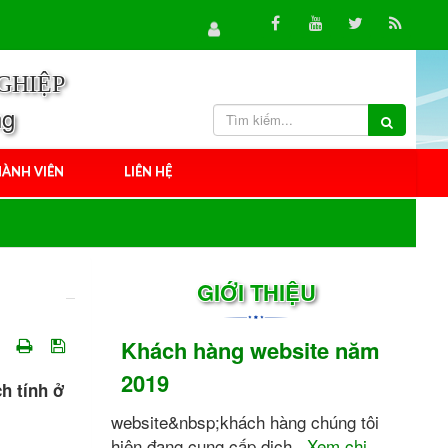
GHIỆP
ng
ÀNH VIÊN
LIÊN HỆ
GIỚI THIỆU
Khách hàng website năm
2019
h tính ở
website&nbsp;khách hàng chúng tôi
hiện đang cung cấp dịch...
Xem chi