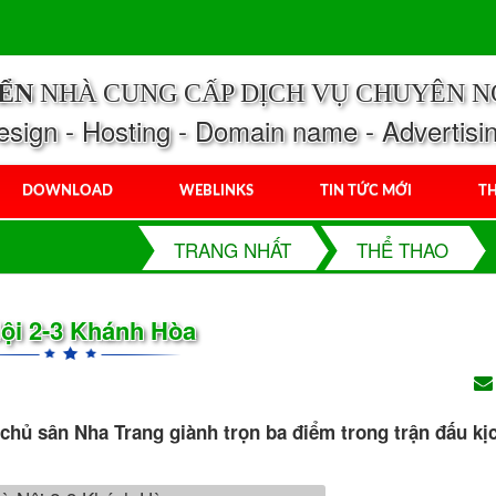
IỂN
NHÀ CUNG CẤP DỊCH VỤ CHUYÊN N
ign - Hosting - Domain name - Advertisi
DOWNLOAD
WEBLINKS
TIN TỨC MỚI
TH
TRANG NHẤT
THỂ THAO
ội 2-3 Khánh Hòa
chủ sân Nha Trang giành trọn ba điểm trong trận đấu kịc