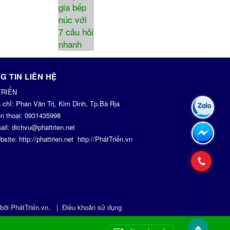
G TIN LIÊN HỆ
TRIỂN
a chỉ:
Phan Văn Trị, Kim Dinh, Tp.Bà Rịa
n thoại:
0931435998
ail:
dichvu@phattrien.net
bsite:
http://phattrien.net
http://PhátTriển.vn
 bởi
PhátTriển.vn
.
|
Điều khoản sử dụng