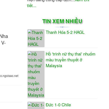
tiết...
TIN XEM NHIỀU
Thanh Hóa 5-2 HAGL
 Nha
 V-
Hồ 'trinh nữ thụ thai' nhuốm
màu truyền thuyết ở
Malaysia
eo.ngoisao.net
Đức 1-0 Chile