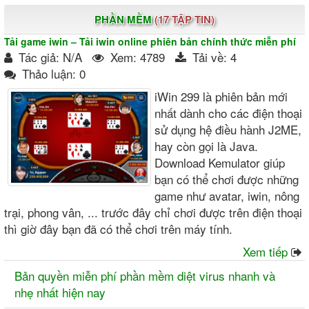
PHẦN MỀM
(17 TẬP TIN)
Tải game iwin – Tải iwin online phiên bản chính thức miễn phí
Tác giả: N/A
Xem: 4789
Tải về: 4
Thảo luận: 0
iWin 299 là phiên bản mới
nhất dành cho các điện thoại
sử dụng hệ điều hành J2ME,
hay còn gọi là Java.
Download Kemulator giúp
bạn có thể chơi được những
game như avatar, iwin, nông
trại, phong vân, ... trước đây chỉ chơi được trên điện thoại
thì giờ đây bạn đã có thể chơi trên máy tính.
Xem tiếp
Bản quyền miễn phí phần mềm diệt virus nhanh và
nhẹ nhất hiện nay