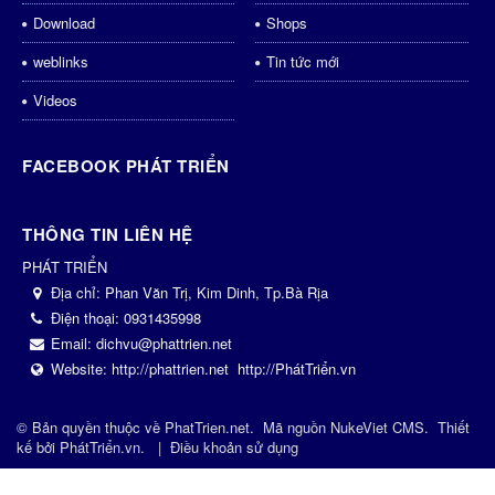
Download
Shops
weblinks
Tin tức mới
Videos
FACEBOOK PHÁT TRIỂN
THÔNG TIN LIÊN HỆ
PHÁT TRIỂN
Địa chỉ:
Phan Văn Trị, Kim Dinh, Tp.Bà Rịa
Điện thoại:
0931435998
Email:
dichvu@phattrien.net
Website:
http://phattrien.net
http://PhátTriển.vn
© Bản quyền thuộc về
PhatTrien.net
.
Mã nguồn
NukeViet CMS
.
Thiết
kế bởi
PhátTriển.vn
.
|
Điều khoản sử dụng