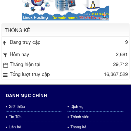
THỐNG KÊ
Đang truy cập
9
2,681
Hôm nay
Tháng hiện tại
29,712
Tổng lượt truy cập
16,367,529
DANH MỤC CHÍNH
Giới thiệu
Dịch vụ
Tin Tức
Thành viên
Liên hệ
Thống kê