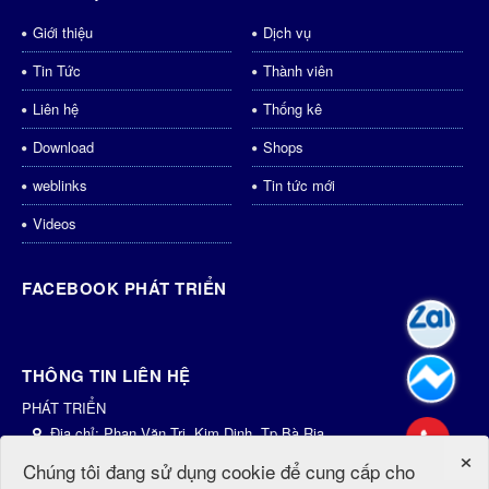
Giới thiệu
Dịch vụ
Tin Tức
Thành viên
Liên hệ
Thống kê
Download
Shops
weblinks
Tin tức mới
Videos
FACEBOOK PHÁT TRIỂN
THÔNG TIN LIÊN HỆ
PHÁT TRIỂN
Địa chỉ:
Phan Văn Trị, Kim Dinh, Tp.Bà Rịa
×
Điện thoại:
0931435998
Chúng tôi đang sử dụng cookie để cung cấp cho
Email:
dichvu@phattrien.net