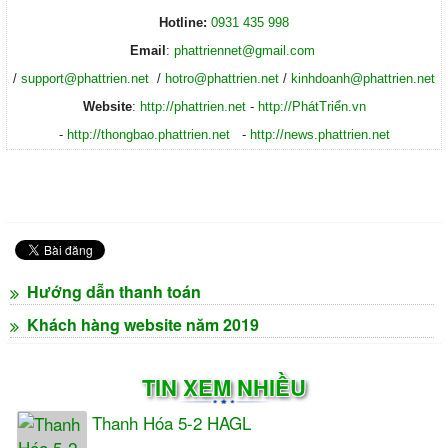
Hotline:
0931 435 998
Email
:
phattriennet@gmail.com
/
support@phattrien.net
/
hotro@phattrien.net
/
kinhdoanh@phattrien.net
Website
:
http://phattrien.net
-
http://PhátTriển.vn
-
http://thongbao.phattrien.net
-
http://news.phattrien.net
Hướng dẫn thanh toán
Khách hàng website năm 2019
TIN XEM NHIỀU
Thanh Hóa 5-2 HAGL