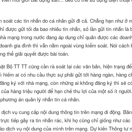
m soát các tin nhắn do cá nhân gửi đi cả. Chẳng hạn như ở 
 được gửi tối đa bao nhiêu tin nhắn, số lần gửi tin nhắn là 
à nhà mạng trong nước đang áp dụng chỉ quản được các doanh
 doanh gia đình thì vẫn nằm ngoài vùng kiểm soát. Nói cách
g thể giải quyết được bài toán.
ặt Bộ TT TT cũng cần rà soát lại các văn bản, hiện trạng đ
hì hiếm ai có nhu cầu thực sự phải gửi tới hàng ngàn, hàng 
 đăng ký với nhà mạng, còn những ai không đăng ký thì sẽ c
h của hàng triệu người để hạn chế thu lợi của một số ít ngườ
phương án quản lý nhắn tin cá nhân.
dịch vụ cung cấp nội dung thông tin trên mạng di động. Bản
 trực tiếp gây ra tin nhắn rác, khi họ cũng chỉ giống như cá
o dịch vụ nội dung của mình trên mạng. Dự kiến Thông tư 