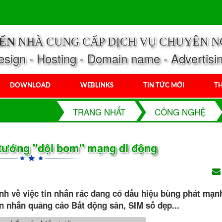
IỂN
NHÀ CUNG CẤP DỊCH VỤ CHUYÊN N
ign - Hosting - Domain name - Advertisi
DOWNLOAD
WEBLINKS
TIN TỨC MỚI
TH
TRANG NHẤT
CÔNG NGHỆ
 tướng "dội bom" mạng di động
nh về việc tin nhắn rác đang có dấu hiệu bùng phát mạnh
in nhắn quảng cáo Bất động sản, SIM số đẹp...