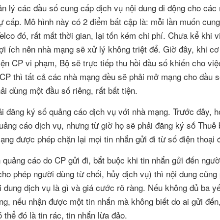
uản lý các đầu số cung cấp dịch vụ nội dung di động cho các
tự cấp. Mô hình này có 2 điểm bất cập là: mỗi lần muốn cung
co đó, rất mất thời gian, lại tốn kém chi phí. Chưa kể khi v
ợi ích nên nhà mạng sẽ xử lý không triệt để. Giờ đây, khi c
hiện CP vi phạm, Bộ sẽ trực tiếp thu hồi đầu số khiến cho vi
o CP thì tất cả các nhà mạng đều sẽ phải mở mạng cho đầu 
i dùng một đầu số riêng, rất bất tiện.
ải đăng ký số quảng cáo dịch vụ với nhà mạng. Trước đây, h
quảng cáo dịch vụ, nhưng từ giờ họ sẽ phải đăng ký số Thuê 
ng được phép chặn lại mọi tin nhắn gửi đi từ số điện thoại 
 quảng cáo do CP gửi đi, bắt buộc khi tin nhắn gửi đến ngườ
cho phép người dùng từ chối, hủy dịch vụ) thì nội dung cũng
ội dung dịch vụ là gì và giá cước rõ ràng. Nếu không đủ ba y
ng, nếu nhận được một tin nhắn mà không biết do ai gửi đến
thể đó là tin rác, tin nhắn lừa đảo.