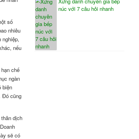
Xứng danh chuyên gia bếp
núc với 7 câu hỏi nhanh
một số
bao nhiêu
 nghiệp,
 khác, nếu
ể hạn chế
chục ngàn
ó biện
i. Đó cũng
 thân dịch
c Doanh
này sẽ có