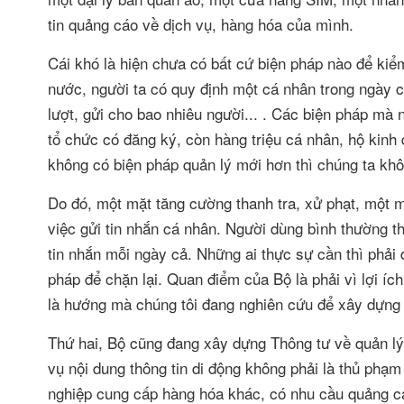
tin quảng cáo về dịch vụ, hàng hóa của mình.
Cái khó là hiện chưa có bất cứ biện pháp nào để kiể
nước, người ta có quy định một cá nhân trong ngày chỉ
lượt, gửi cho bao nhiêu người... . Các biện pháp m
tổ chức có đăng ký, còn hàng triệu cá nhân, hộ kinh
không có biện pháp quản lý mới hơn thì chúng ta khôn
Do đó, một mặt tăng cường thanh tra, xử phạt, một m
việc gửi tin nhắn cá nhân. Người dùng bình thường t
tin nhắn mỗi ngày cả. Những ai thực sự cần thì phải
pháp để chặn lại. Quan điểm của Bộ là phải vì lợi íc
là hướng mà chúng tôi đang nghiên cứu để xây dựng 
Thứ hai, Bộ cũng đang xây dựng Thông tư về quản lý 
vụ nội dung thông tin di động không phải là thủ phạm
nghiệp cung cấp hàng hóa khác, có nhu cầu quảng cá