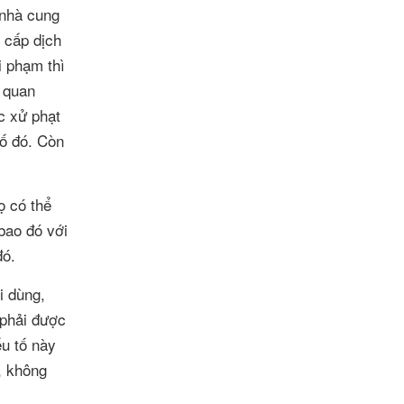
 nhà cung
 cấp dịch
i phạm thì
ơ quan
ệc xử phạt
số đó. Còn
ọ có thể
bao đó với
đó.
i dùng,
 phải được
ếu tố này
, không