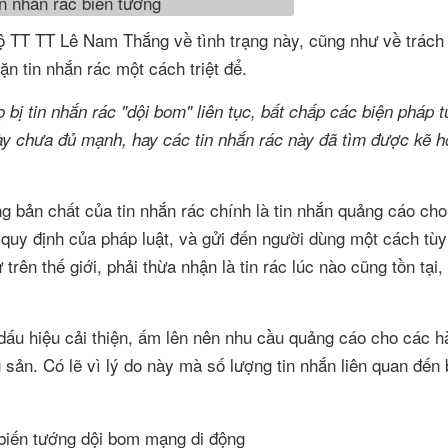
 TT TT Lê Nam Thắng về tình trạng này, cũng như về trách
n tin nhắn rác một cách triệt để.
 bị tin nhắn rác "dội bom" liên tục, bất chấp các biện pháp 
y chưa đủ mạnh, hay các tin nhắn rác này đã tìm được kẽ 
g bản chất của tin nhắn rác chính là tin nhắn quảng cáo ch
quy định của pháp luật, và gửi đến người dùng một cách tùy 
ên thế giới, phải thừa nhận là tin rác lúc nào cũng tồn tại,
 dấu hiệu cải thiện, ấm lên nên nhu cầu quảng cáo cho các h
g sản. Có lẽ vì lý do này mà số lượng tin nhắn liên quan đến