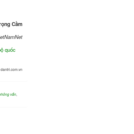
rọng Cầm
ietNamNet
bộ quốc
:
dantri.com.vn
phỏng vấn
,