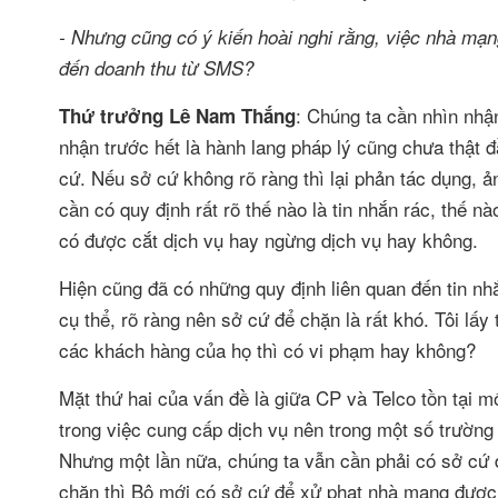
- Nhưng cũng có ý kiến hoài nghi rằng, việc nhà mạn
đến doanh thu từ SMS?
: Chúng ta cần nhìn nhậ
Thứ trưởng Lê Nam Thắng
nhận trước hết là hành lang pháp lý cũng chưa thật
cứ. Nếu sở cứ không rõ ràng thì lại phản tác dụng, ả
cần có quy định rất rõ thế nào là tin nhắn rác, thế 
có được cắt dịch vụ hay ngừng dịch vụ hay không.
Hiện cũng đã có những quy định liên quan đến tin n
cụ thể, rõ ràng nên sở cứ để chặn là rất khó. Tôi lấ
các khách hàng của họ thì có vi phạm hay không?
Mặt thứ hai của vấn đề là giữa CP và Telco tồn tại m
trong việc cung cấp dịch vụ nên trong một số trường 
Nhưng một lần nữa, chúng ta vẫn cần phải có sở cứ 
chặn thì Bộ mới có sở cứ để xử phạt nhà mạng được