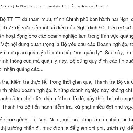
rõ ràng thì Nhà mạng mới chặn được tin nhắn rác triệt để. Ảnh: T.C
, Bộ TT TT đã tham mưu, trình Chính phủ ban hành hai Nghị đ
định 77 để sửa đổi một số điều của Nghị định 90. Trên cơ sở
n hoạt động cho các doanh nghiệp làm trong lĩnh vực quảng
. Một nội dung quan trọng là Bộ yêu cầu các Doanh nghiệp, t
với cơ quan quản lý để được cấp "mã quản lý". Sau này, cơ
hính thông qua mã quản lý này. Bộ cũng quy định các tin qu
ối nhận quảng cáo...
tra, kiểm tra thực tế. Trong thời gian qua, Thanh tra Bộ và
chính nhiều doanh nghiệp. Những doanh nghiệp này không chỉ
anh cả tin nhắn lừa đảo, cờ bạc, lô đề, gây thiệt hại cho ng
Thanh tra Bộ tiến hành kiểm tra, xử phạt nhiều đợt như vậy
 chức gửi đi. Tại Việt Nam, một số lượng lớn tin nhắn rác l
hị trường nhắn đi, mục đích là để giảm chi phí, tránh sự ki