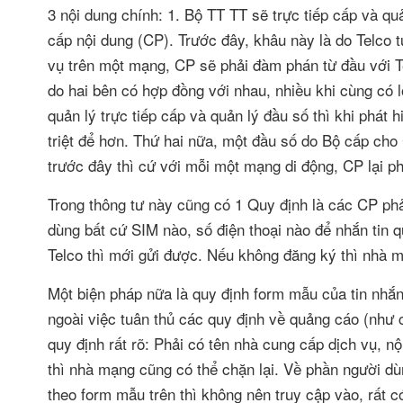
3 nội dung chính: 1. Bộ TT TT sẽ trực tiếp cấp và q
cấp nội dung (CP). Trước đây, khâu này là do Telco 
vụ trên một mạng, CP sẽ phải đàm phán từ đầu với Tel
do hai bên có hợp đồng với nhau, nhiều khi cùng có l
quản lý trực tiếp cấp và quản lý đầu số thì khi phát 
triệt để hơn. Thứ hai nữa, một đầu số do Bộ cấp ch
trước đây thì cứ với mỗi một mạng di động, CP lại phả
Trong thông tư này cũng có 1 Quy định là các CP ph
dùng bất cứ SIM nào, số điện thoại nào để nhắn tin 
Telco thì mới gửi được. Nếu không đăng ký thì nhà mạ
Một biện pháp nữa là quy định form mẫu của tin nhắn
ngoài việc tuân thủ các quy định về quảng cáo (như 
quy định rất rõ: Phải có tên nhà cung cấp dịch vụ, n
thì nhà mạng cũng có thể chặn lại. Về phần người dù
theo form mẫu trên thì không nên truy cập vào, rất có 