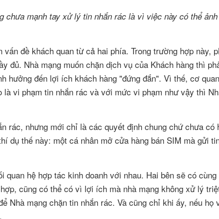
g chưa mạnh tay xử lý tin nhắn rác là vì việc này có thể ản
n vấn đề khách quan từ cả hai phía. Trong trường hợp này, p
 đầy đủ. Nhà mạng muốn chặn dịch vụ của Khách hàng thì ph
nh hưởng đến lợi ích khách hàng "đứng đắn". Vì thế, cơ quan
nào là vi phạm tin nhắn rác và với mức vi phạm như vậy thì 
hắn rác, nhưng mới chỉ là các quyết định chung chứ chưa có
y thí dụ thế này: một cá nhân mở cửa hàng bán SIM mà gửi ti
ối quan hệ hợp tác kinh doanh với nhau. Hai bên sẽ có cùng 
hợp, cũng có thể có vì lợi ích mà nhà mạng không xử lý triệ
để Nhà mạng chặn tin nhắn rác. Và cũng chỉ khi ấy, nếu họ
.