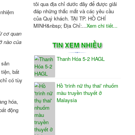
tôi qua địa chỉ dước đây để được giải
đáp những thắc mắt và các yêu cầu
 nhiệm
của Quý khách. TẠI TP. HỒ CHÍ
MINH&nbsp; Địa Chỉ:...
Xem chi tiết...
từ cơ quan
hở nào của
TIN XEM NHIỀU
Thanh Hóa 5-2 HAGL
o sản
tiện, bất
 chỉ có tùy
Hồ 'trinh nữ thụ thai' nhuốm
màu truyền thuyết ở
Malaysia
àng hóa,
 bất động