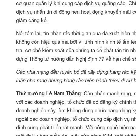
cơ quan quản lý khi cung cấp dịch vụ quảng cáo. Chí
dịch vụ nhắn tin di động nên hoạt động khuyến mãi 
giảm đáng kể.
Nói tóm lại, tin nhắn rác thời gian qua đã xuất hiện
không còn hiệu quả mà bởi vì tình hình kinh tế ấm lê
tra, cơ chế kiểm soát của chúng ta để phát tán tin n
dựng Thông tư hướng dẫn Nghị định 77 về hạn chế số
Các nhà mạng đều tuyên bố đã xây dựng hàng rào kỹ t
luận cho rằng những hàng rào hiện hành thiếu đi sự 
: Cần nhấn mạnh rằng, n
Thứ trưởng Lê Nam Thắng
với các doanh nghiệp, tổ chức đã có đăng ký chính 
doanh nghiệp này làm không đúng chức năng đăng ký, 
ngoài các doanh nghiệp, tổ chức cung cấp dịch vụ nhắ
đình cũng phát triển rất mạnh. Với công nghệ hiện n
một đại lý bán quần áo, một cửa hàng SIM, một nhân 