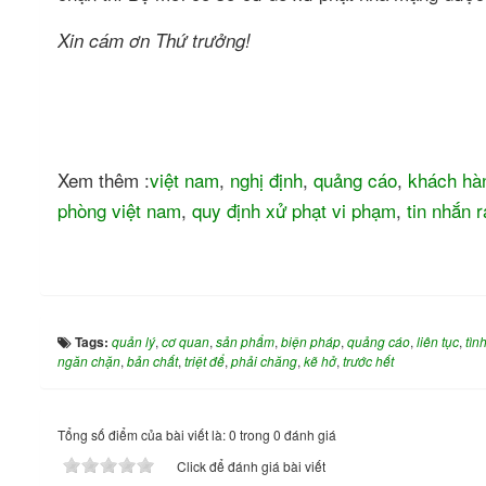
Xin cám ơn Thứ trưởng!
Xem thêm :
việt nam
,
nghị định
,
quảng cáo
,
khách hà
phòng việt nam
,
quy định xử phạt vi phạm
,
tin nhắn r
Tags:
quản lý
,
cơ quan
,
sản phẩm
,
biện pháp
,
quảng cáo
,
liên tục
,
tìn
ngăn chặn
,
bản chất
,
triệt để
,
phải chăng
,
kẽ hở
,
trước hết
Tổng số điểm của bài viết là: 0 trong 0 đánh giá
Click để đánh giá bài viết