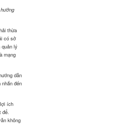
h hưởng
hải thừa
ải có sở
 quản lý
Nhà mạng
 hướng dẫn
n nhắn đến
lợi ích
t để.
 vẫn không