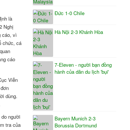
Đức 1-0 Chile
ịnh là
 2 Nghị
Hà Nội 2-3 Khánh Hòa
 cáo, vì
ổ chức, cá
 quan
ảng cáo
7-Eleven - người bạn đồng
hành của dân du lịch 'bụi'
 Cục Viễn
 đơn
ười dùng.
.
à do người
Bayern Munich 2-3
ểm tra của
Borussia Dortmund