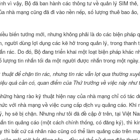
nh vì vậy, Bộ đã ban hành các thông tư về quản lý SIM thẻ,
của nhà mạng cũng đã đi vào nền nếp, số lượng thuê bao ảo,
 nhiều biến tướng mới, nhưng không phải là do các biện pháp 
n, người dùng lợi dụng các kẽ hở trong quản lý, trong thanh 
hắn rác. Do đó, Bộ đang triển khai một loạt biện pháp khác n
 lượng tin nhắn tối đa một người được nhắn trong một ngày.
huật để chặn tin rác, nhưng tin rác vẫn lọt qua thường xuy
hiệu quả cần có, quan điểm của Thứ trưởng về việc này như 
hững hàng rào kỹ thuật hiện nay của nhà mạng chỉ có tác d
thức với nhà mạng về việc cung cấp dịch vụ quảng cáo. Khi
họ sẽ bị chặn. Nhưng như tôi đã đề cập ở trên, tại Việt Na
n tin quảng cáo (một cách chính thống, có đăng ký), thì kin
ay thì bất cứ cá nhân nào cũng có thể làm quảng cáo trên m
viên môi giới bất động sản... đều có thể sử dụng điện thoại