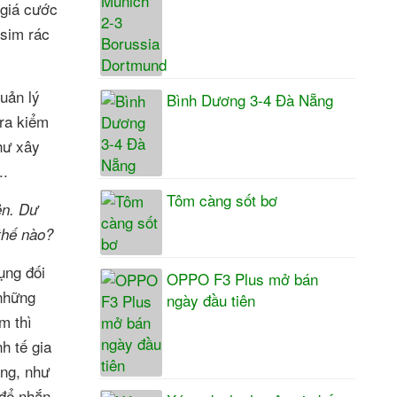
 giá cước
 sim rác
quản lý
Bình Dương 3-4 Đà Nẵng
tra kiểm
hư xây
..
Tôm càng sốt bơ
ên. Dư
thế nào?
ụng đối
OPPO F3 Plus mở bán
 những
ngày đầu tiên
m thì
h tế gia
ạng, như
 để nhắn