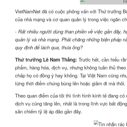
VietNamNet đã có cuộc phỏng vấn với Thứ trưởng Bộ
của nhà mạng và cơ quan quản lý trong việc ngăn chặ
- Rất nhiều người dùng than phiền về việc gần đây, họ
quản lý và nhà mạng. Phải chăng những biện pháp nà
quy định để lách qua, thưa ông?
Trước hết, cần hiểu rằn
Thứ trưởng Lê Nam Thắng:
phẩm, hàng hóa, dịch vụ, nhưng không tuân thủ theo 
chấp họ có đồng ý hay không. Tại Việt Nam cũng như tr
từng thời điểm chúng bùng lên hoặc giảm đi mà thôi.
Theo quan điểm của tôi thì tình hình kinh tế đang có
dịch vụ cũng tăng lên, nhất là trong lĩnh vực bất độn
sản chiếm tỷ lệ áp đảo gần đây.