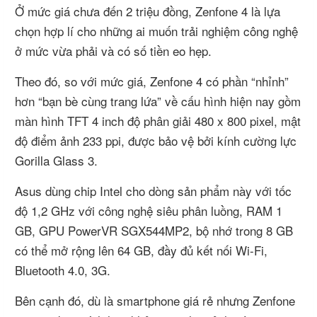
Ở mức giá chưa đến 2 triệu đồng, Zenfone 4 là lựa
chọn hợp lí cho những ai muốn trải nghiệm công nghệ
ở mức vừa phải và có số tiền eo hẹp.
Theo đó, so với mức giá, Zenfone 4 có phần “nhỉnh”
hơn “bạn bè cùng trang lứa” về cấu hình hiện nay gồm
màn hình TFT 4 inch độ phân giải 480 x 800 pixel, mật
độ điểm ảnh 233 ppi, được bảo vệ bởi kính cường lực
Gorilla Glass 3.
Asus dùng chip Intel cho dòng sản phẩm này với tốc
độ 1,2 GHz với công nghệ siêu phân luồng, RAM 1
GB, GPU PowerVR SGX544MP2, bộ nhớ trong 8 GB
có thể mở rộng lên 64 GB, đầy đủ kết nối Wi-Fi,
Bluetooth 4.0, 3G.
Bên cạnh đó, dù là smartphone giá rẻ nhưng Zenfone