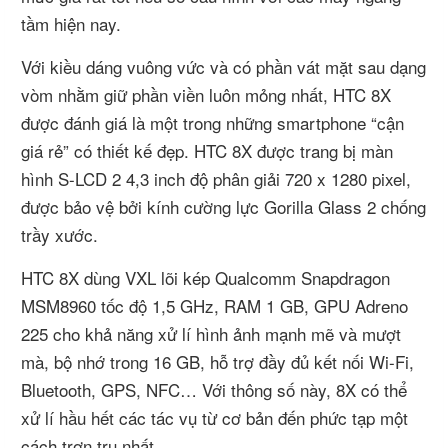
tầm hiện nay.
Với kiều dáng vuông vức và có phần vát mặt sau dạng
vòm nhằm giữ phần viền luôn mỏng nhất, HTC 8X
được đánh giá là một trong những smartphone “cận
giá rẻ” có thiết kế đẹp. HTC 8X được trang bị màn
hình S-LCD 2 4,3 inch độ phân giải 720 x 1280 pixel,
được bảo vệ bởi kính cường lực Gorilla Glass 2 chống
trầy xước.
HTC 8X dùng VXL lõi kép Qualcomm Snapdragon
MSM8960 tốc độ 1,5 GHz, RAM 1 GB, GPU Adreno
225 cho khả năng xử lí hình ảnh mạnh mẽ và mượt
mà, bộ nhớ trong 16 GB, hỗ trợ đầy đủ kết nối Wi-Fi,
Bluetooth, GPS, NFC… Với thông số này, 8X có thể
xử lí hầu hết các tác vụ từ cơ bản đến phức tạp một
cách trơn tru nhất.