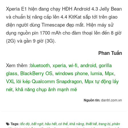
Xperia E1 hiện đang chạy HĐH Android 4.3 Jelly Bean
và chuẩn bị nâng cấp lên 4.4 KitKat sắp tới trên giao
diện người dùng Timescape đẹp mắt. Hiện máy sử
dụng nguồn pin 1700 mAh cho đàm thoại lên đến 8 giờ
(2G) và gần 9 giờ (3G).
Phan Tuấn
Xem thêm :
bluetooth
,
xperia
,
wi-fi
,
android
,
gorilla
glass
,
BlackBerry OS
,
windows phone
,
lumia
,
Mpx
,
VXL lõi kép Qualcomm Snapdragon
,
Mpx tự động lấy
nét
,
khả năng chụp ảnh mạnh mẽ
Nguồn tin:
dantri.com.vn
Tags:
tốc độ
,
bất ngờ
,
hầu hết
,
có thể
,
khả năng
,
thiết kế
,
trang bị
,
phân