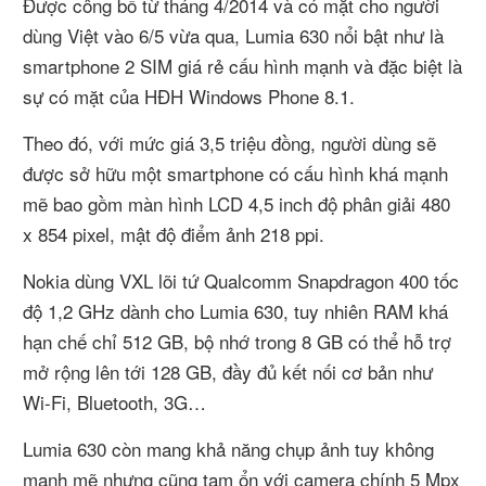
Được công bố từ tháng 4/2014 và có mặt cho người
dùng Việt vào 6/5 vừa qua, Lumia 630 nổi bật như là
smartphone 2 SIM giá rẻ cấu hình mạnh và đặc biệt là
sự có mặt của HĐH Windows Phone 8.1.
Theo đó, với mức giá 3,5 triệu đồng, người dùng sẽ
được sở hữu một smartphone có cấu hình khá mạnh
mẽ bao gồm màn hình LCD 4,5 inch độ phân giải 480
x 854 pixel, mật độ điểm ảnh 218 ppi.
Nokia dùng VXL lõi tứ Qualcomm Snapdragon 400 tốc
độ 1,2 GHz dành cho Lumia 630, tuy nhiên RAM khá
hạn chế chỉ 512 GB, bộ nhớ trong 8 GB có thể hỗ trợ
mở rộng lên tới 128 GB, đầy đủ kết nối cơ bản như
Wi-Fi, Bluetooth, 3G…
Lumia 630 còn mang khả năng chụp ảnh tuy không
mạnh mẽ nhưng cũng tạm ổn với camera chính 5 Mpx