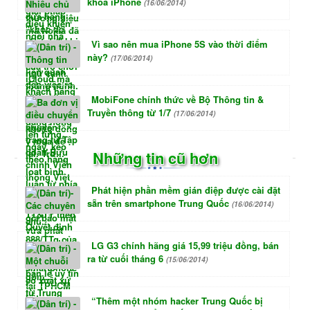
khoá iPhone
(16/06/2014)
Vì sao nên mua iPhone 5S vào thời điểm
này?
(17/06/2014)
MobiFone chính thức về Bộ Thông tin &
Truyền thông từ 1/7
(17/06/2014)
Những tin cũ hơn
Phát hiện phần mềm gián điệp được cài đặt
sẵn trên smartphone Trung Quốc
(16/06/2014)
LG G3 chính hãng giá 15,99 triệu đồng, bán
ra từ cuối tháng 6
(15/06/2014)
“Thêm một nhóm hacker Trung Quốc bị