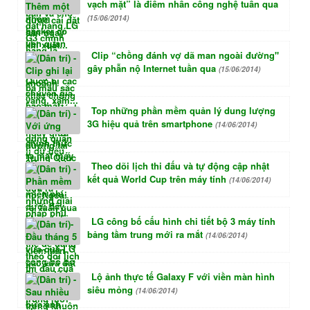
vạch mặt” là điểm nhấn công nghệ tuần qua
(15/06/2014)
Clip “chồng đánh vợ dã man ngoài đường"
gây phẫn nộ Internet tuần qua
(15/06/2014)
Top những phần mềm quản lý dung lượng
3G hiệu quả trên smartphone
(14/06/2014)
Theo dõi lịch thi đấu và tự động cập nhật
kết quả World Cup trên máy tính
(14/06/2014)
LG công bố cấu hình chi tiết bộ 3 máy tính
bảng tầm trung mới ra mắt
(14/06/2014)
Lộ ảnh thực tế Galaxy F với viền màn hình
siêu mỏng
(14/06/2014)