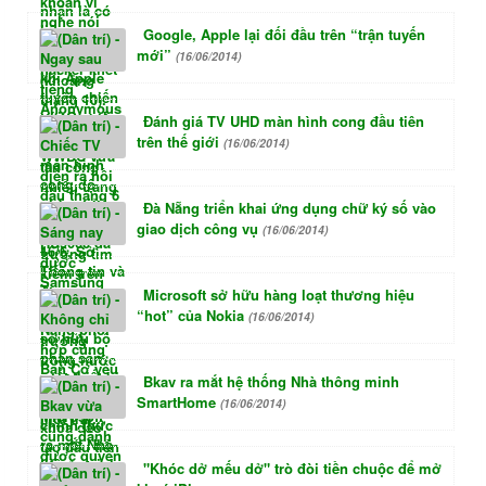
Google, Apple lại đối đầu trên “trận tuyến
mới”
(16/06/2014)
Đánh giá TV UHD màn hình cong đầu tiên
trên thế giới
(16/06/2014)
Đà Nẵng triển khai ứng dụng chữ ký số vào
giao dịch công vụ
(16/06/2014)
Microsoft sở hữu hàng loạt thương hiệu
“hot” của Nokia
(16/06/2014)
Bkav ra mắt hệ thống Nhà thông minh
SmartHome
(16/06/2014)
"Khóc dở mếu dở" trò đòi tiền chuộc để mở