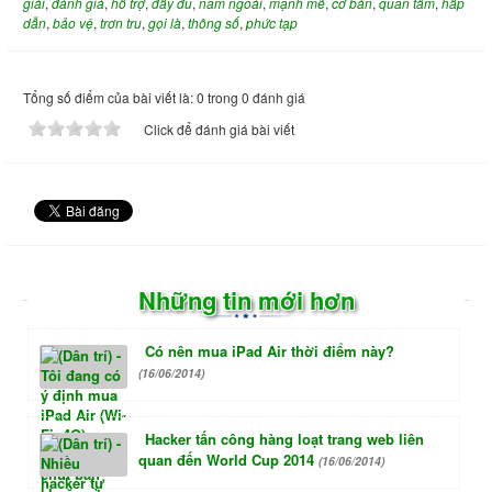
giải
,
đánh giá
,
hỗ trợ
,
đầy đủ
,
năm ngoái
,
mạnh mẽ
,
cơ bản
,
quan tâm
,
hấp
dẫn
,
bảo vệ
,
trơn tru
,
gọi là
,
thông số
,
phức tạp
Tổng số điểm của bài viết là: 0 trong 0 đánh giá
Click để đánh giá bài viết
Những tin mới hơn
Có nên mua iPad Air thời điểm này?
(16/06/2014)
Hacker tấn công hàng loạt trang web liên
quan đến World Cup 2014
(16/06/2014)