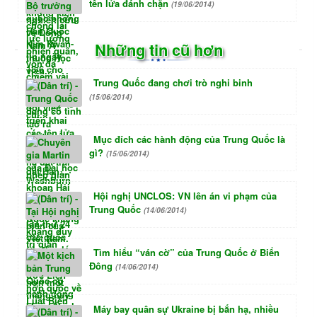
tên lửa đánh chặn
(19/06/2014)
Những tin cũ hơn
Trung Quốc đang chơi trò nghi binh
(15/06/2014)
Mục đích các hành động của Trung Quốc là
gì?
(15/06/2014)
Hội nghị UNCLOS: VN lên án vi phạm của
Trung Quốc
(14/06/2014)
Tìm hiểu “ván cờ” của Trung Quốc ở Biển
Đông
(14/06/2014)
Máy bay quân sự Ukraine bị bắn hạ, nhiều