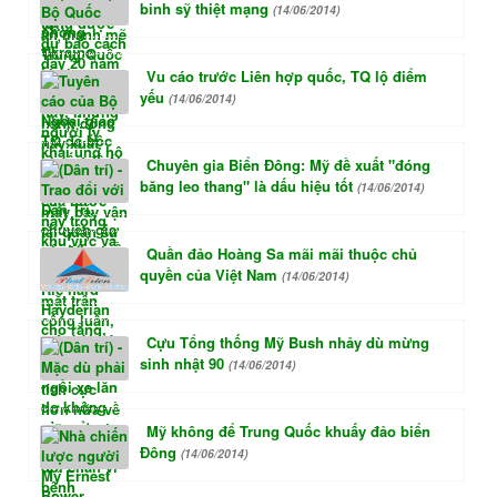
binh sỹ thiệt mạng
(14/06/2014)
Vu cáo trước Liên hợp quốc, TQ lộ điểm
yếu
(14/06/2014)
Chuyên gia Biển Đông: Mỹ đề xuất "đóng
băng leo thang" là dấu hiệu tốt
(14/06/2014)
Quần đảo Hoàng Sa mãi mãi thuộc chủ
quyền của Việt Nam
(14/06/2014)
Cựu Tổng thống Mỹ Bush nhảy dù mừng
sinh nhật 90
(14/06/2014)
Mỹ không để Trung Quốc khuấy đảo biển
Đông
(14/06/2014)