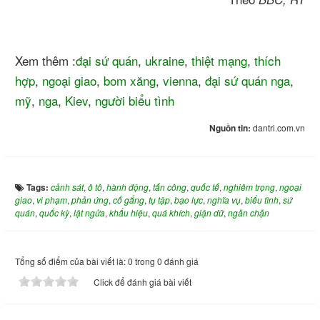
Xem thêm :
đại sứ quán
,
ukraine
,
thiệt mạng
,
thích
hợp
,
ngoại giao
,
bom xăng
,
vienna
,
đại sứ quán nga
,
mỹ
,
nga
,
Kiev
,
người biểu tình
Nguồn tin:
dantri.com.vn
Tags:
cảnh sát
,
ô tô
,
hành động
,
tấn công
,
quốc tế
,
nghiêm trọng
,
ngoại
giao
,
vi phạm
,
phản ứng
,
cố gắng
,
tụ tập
,
bạo lực
,
nghĩa vụ
,
biểu tình
,
sứ
quán
,
quốc kỳ
,
lật ngửa
,
khẩu hiệu
,
quá khích
,
giận dữ
,
ngăn chặn
Tổng số điểm của bài viết là: 0 trong 0 đánh giá
Click để đánh giá bài viết