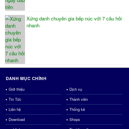
Xứng danh chuyên gia bếp núc với 7 câu hỏi
nhanh
DANH MỤC CHÍNH
Giới thiệu
Dịch vụ
Tin Tức
Thành viên
Liên hệ
Thống kê
Download
Shops