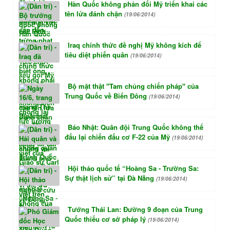
Hàn Quốc không phản đối Mỹ triển khai các
tên lửa đánh chặn
(19/06/2014)
Iraq chính thức đề nghị Mỹ không kích để
tiêu diệt phiến quân
(19/06/2014)
Bộ mặt thật "Tam chủng chiến pháp" của
Trung Quốc về Biển Đông
(19/06/2014)
Báo Nhật: Quân đội Trung Quốc không thể
đấu lại chiến đấu cơ F-22 của Mỹ
(19/06/2014)
Hội thảo quốc tế “Hoàng Sa - Trường Sa:
Sự thật lịch sử” tại Đà Nẵng
(19/06/2014)
Tướng Thái Lan: Đường 9 đoạn của Trung
Quốc thiếu cơ sở pháp lý
(19/06/2014)