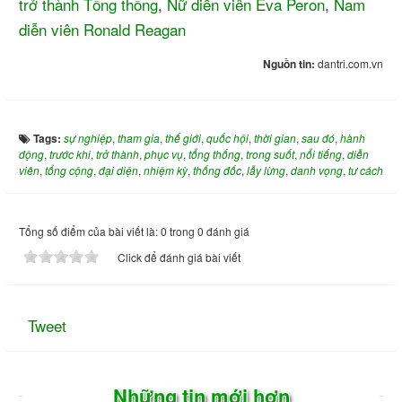
trở thành Tổng thống
,
Nữ diễn viên Eva Peron
,
Nam
diễn viên Ronald Reagan
Nguồn tin:
dantri.com.vn
Tags:
sự nghiệp
,
tham gia
,
thế giới
,
quốc hội
,
thời gian
,
sau đó
,
hành
động
,
trước khi
,
trở thành
,
phục vụ
,
tổng thống
,
trong suốt
,
nổi tiếng
,
diễn
viên
,
tổng cộng
,
đại diện
,
nhiệm kỳ
,
thống đốc
,
lẫy lừng
,
danh vọng
,
tư cách
Tổng số điểm của bài viết là: 0 trong 0 đánh giá
Click để đánh giá bài viết
Tweet
Những tin mới hơn