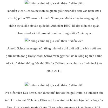
Nữ diễn viên Glenda Jackson đã giành giải Oscar đầu tiên vào năm 1961
cho bộ phim “Women in Love”. Nhưng sau đó bà chuyển sang nghiệp
chính trị và đắc cử vào quốc hội Anh năm 1992. Bà đại diện cho quận
Hampstead và Kilburn tại London trong suốt 22 năm qua.
Arnold Schwarzenegger nổi tiếng trên toàn thế giới với tư cách ngôi sao
phim hành động Hollywood. Schwarzenegger sau đó rẽ sang nghiệp chính
trị và trở thành thống đốc thứ 38 của California và phục vụ 2 nhiệm kỳ từ
2003-2011.
Nữ diễn viên Eva Peron, còn được biết tới với tên gọi Evita, đã làm nên tên
tuổi khi vào vai Nữ hoàng Elizabeth I của Anh và hoàng hậu cuối cùng của
Nga. Eva là người vợ thứ 2 của Tổng thống Argentina Juan Peren (1895-