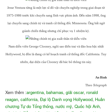
Jesse Ventura từng là một lực sĩ đô vật chuyên nghiệp trong giai đoạn từ
1975-1986 trước khi chuyển sang lĩnh vực phim ảnh. Đến năm 1998, ông
lại chuyển sang chính trị và tranh cử thống đốc Minnesota. Ông bất ngờ
giành chiến thắng nhưng chỉ phục vụ 1 nhiệm kỳ.
Nam diễn viên George Clooney, ngôi sao điển trai và đào hoa bậc nhất
Hollywood, bị đồn là đang có kế hoạch tranh cử thống đốc California. Tuy
nhiên, đại diện của Clooney đã bác bỏ thông tin này.
An Bình
Theo
Telegraph
Xem thêm :
argentina
,
bahamas
,
giải oscar
,
ronald
reagan
,
california
,
Đại lộ Danh vọng Hollywood
,
Huân
chương Tự do Tổng thống
,
nước mỹ
,
Quốc hội Anh
,