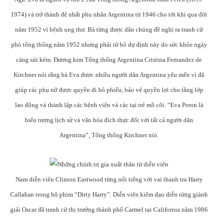
1974) và trở thành đệ nhất phu nhân Argentina từ 1946 cho tới khi qua đời
năm 1952 vì bệnh ung thư. Bà từng được dân chúng đề nghị ra tranh cử
phó tổng thống năm 1952 nhưng phải từ bỏ dự định này do sức khỏe ngày
càng sút kém. Đương kim Tổng thống Argentina Cristina Fernandez de
Kirchner nói rằng bà Eva được nhiều người dân Argentina yêu mến vì đã
giúp các phụ nữ được quyền đi bỏ phiếu, bảo vệ quyền lợi cho tầng lớp
lao động và thành lập các bệnh viện và các tại trẻ mồ côi. “Eva Peron là
biểu tượng lịch sử và văn hóa đích thực đối với tất cả người dân
Argentina”, Tổng thống Kirchner nói.
Nam diễn viên Clinton Eastwood từng nổi tiếng với vai thanh tra Harry
Callahan trong bộ phim “Dirty Harry”. Diễn viên kiêm đạo diễn từng giành
giải Oscar đã tranh cử thị trưởng thành phố Carmel tại California năm 1986