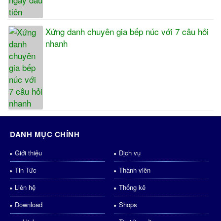
Xứng danh chuyên gia bếp núc với 7 câu hỏi
nhanh
DANH MỤC CHÍNH
Giới thiệu
Dịch vụ
Tin Tức
Thành viên
Liên hệ
Thống kê
Download
Shops