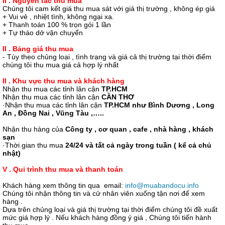
II . Nguyên tắc thu mua
Chúng tôi cam kết giá thu mua sát với giá thị trường , không ép giá
+ Vui vẻ , nhiệt tình, không ngại xa.
+ Thanh toán 100 % trọn gói 1 lần
+ Tự tháo dở vận chuyển
II . Bảng giá thu mua
- Tùy theo chủng loại , tình trạng và giá cả thị trường tại thời điểm
chúng tôi thu mua giá cả hợp lý nhất
II . Khu vực thu mua và khách hàng
Nhận thu mua các tỉnh lân cận
TP.HCM
Nhận thu mua các tỉnh lân cận
CẦN THƠ
·Nhận thu mua các tỉnh lân cận
TP.HCM như Bình Dương , Long
An , Đồng Nai , Vũng Tàu ,…..
Nhận thu hàng của
Công ty , cơ quan , cafe , nhà hàng , khách
sạn
·Thời gian thu mua
24/24 và tất cả ngày trong tuần ( kể cả chủ
nhật)
V . Qui trình thu mua và thanh toán
Khách hàng xem thông tin qua email:
info@muabandocu.info
Chúng tôi nhận thông tin và cử nhân viên xuống tận nơi để xem
hàng .
Dựa trên chủng loại và giá thị trường tại thời điểm chúng tôi đề xuất
mức giá hợp lý . Nếu khách hàng đồng ý giá , Chúng tôi tiến hành