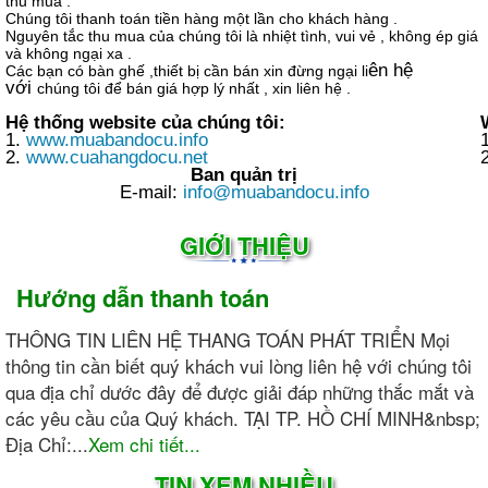
thu mua .
Chúng tôi thanh toán tiền hàng một lần cho khách hàng .
Nguyên tắc thu mua của chúng tôi là nhiệt tình, vui vẻ , không ép giá
và không ngại xa .
ên hệ
Các bạn có bàn ghế ,thiết bị cần bán xin đừng ngại li
với
chúng tôi để bán giá hợp lý nhất , xin liên hệ .
Hệ thống website của chúng tôi:
1.
www.muabandocu.info
2.
www.cuahangdocu.net
Ban quản trị
E-mail:
info@muabandocu.info
GIỚI THIỆU
Hướng dẫn thanh toán
THÔNG TIN LIÊN HỆ THANG TOÁN PHÁT TRIỂN Mọi
thông tin cần biết quý khách vui lòng liên hệ với chúng tôi
qua địa chỉ dước đây để được giải đáp những thắc mắt và
các yêu cầu của Quý khách. TẠI TP. HỒ CHÍ MINH&nbsp;
Địa Chỉ:...
Xem chi tiết...
TIN XEM NHIỀU