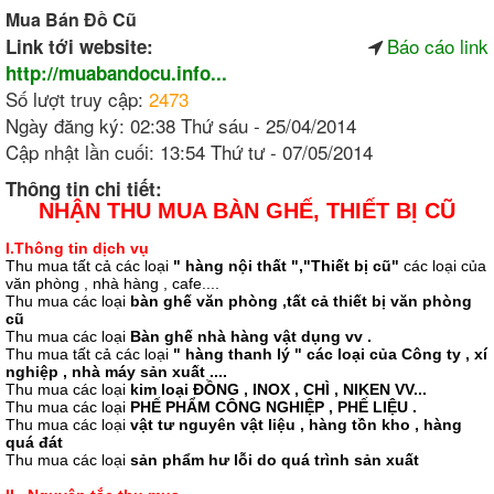
Mua Bán Đồ Cũ
Báo cáo link
Link tới website:
http://muabandocu.info...
Số lượt truy cập:
2473
Ngày đăng ký: 02:38 Thứ sáu - 25/04/2014
Cập nhật lần cuối: 13:54 Thứ tư - 07/05/2014
Thông tin chi tiết:
NHẬN THU MUA BÀN GHẾ, THIẾT BỊ CŨ
I.Thông tin dịch vụ
Thu mua tất cả các loại
" hàng nội thất ","Thiết bị cũ"
các loại của
văn phòng , nhà hàng , cafe....
Thu mua các loại
bàn ghế văn phòng ,tất cả thiết bị văn phòng
cũ
Thu mua các loại
Bàn ghế nhà hàng vật dụng vv .
Thu mua tất cả các loại
" hàng thanh lý " các loại của Công ty , xí
nghiệp , nhà máy sản xuất ....
Thu mua các loại
kim loại ĐỒNG , INOX , CHÌ , NIKEN VV...
Thu mua các loại
PHẾ PHẨM CÔNG NGHIỆP , PHẾ LIỆU .
Thu mua các loại
vật tư nguyên vật liệu , hàng tồn kho , hàng
quá đát
Thu mua các loại
sản phẩm hư lỗi do quá trình sản xuất