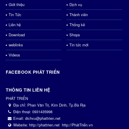
Giới thiệu
Dịch vụ
Tin Tức
Thành viên
Liên hệ
Thống kê
Download
Shops
weblinks
Tin tức mới
Videos
FACEBOOK PHÁT TRIỂN
THÔNG TIN LIÊN HỆ
PHÁT TRIỂN
Địa chỉ:
Phan Văn Trị, Kim Dinh, Tp.Bà Rịa
Điện thoại:
0931435998
Email:
dichvu@phattrien.net
Website:
http://phattrien.net
http://PhátTriển.vn