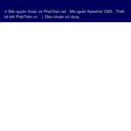
© Bản quyền thuộc về
PhatTrien.net
.
Mã nguồn
NukeViet CMS
.
Thiết
kế bởi
PhátTriển.vn
.
|
Điều khoản sử dụng