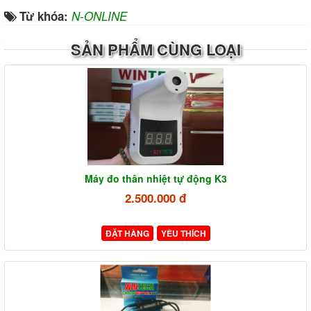
Từ khóa:
N-ONLINE
SẢN PHẨM CÙNG LOẠI
Máy đo thân nhiệt tự động K3
2.500.000 đ
ĐẶT HÀNG
YÊU THÍCH