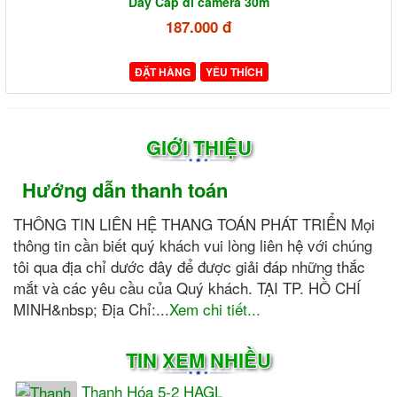
Dây Cáp đi camera 30m
187.000 đ
ĐẶT HÀNG
YÊU THÍCH
GIỚI THIỆU
Hướng dẫn thanh toán
THÔNG TIN LIÊN HỆ THANG TOÁN PHÁT TRIỂN Mọi
thông tin cần biết quý khách vui lòng liên hệ với chúng
tôi qua địa chỉ dước đây để được giải đáp những thắc
mắt và các yêu cầu của Quý khách. TẠI TP. HỒ CHÍ
MINH&nbsp; Địa Chỉ:...
Xem chi tiết...
TIN XEM NHIỀU
Thanh Hóa 5-2 HAGL