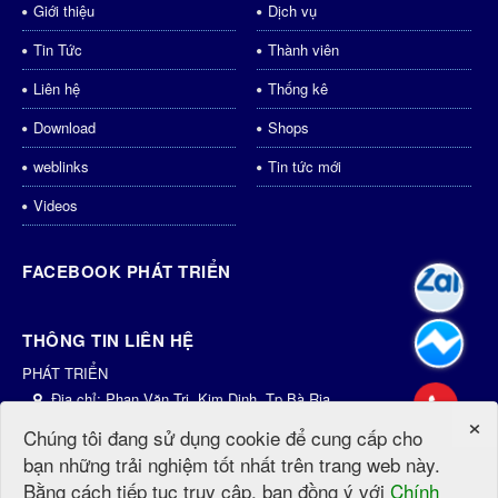
Giới thiệu
Dịch vụ
Tin Tức
Thành viên
Liên hệ
Thống kê
Download
Shops
weblinks
Tin tức mới
Videos
FACEBOOK PHÁT TRIỂN
THÔNG TIN LIÊN HỆ
PHÁT TRIỂN
Địa chỉ:
Phan Văn Trị, Kim Dinh, Tp.Bà Rịa
×
Điện thoại:
0931435998
Chúng tôi đang sử dụng cookie để cung cấp cho
Email:
dichvu@phattrien.net
bạn những trải nghiệm tốt nhất trên trang web này.
Website:
http://phattrien.net
http://PhátTriển.vn
Bằng cách tiếp tục truy cập, bạn đồng ý với
Chính