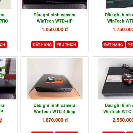
ra
Đầu ghi hình camera
Đầu ghi hình
SPRO
WinTech WTD-4IP
WinTech WTD
1.050.000 đ
1.750.00
ÍCH
ĐẶT HÀNG
YÊU THÍCH
ĐẶT HÀNG
YÊ
ra
Đầu ghi hình camera
Đầu ghi hình
IP
WinTech WTC-4.5mp
WinTech WTC
ệ
1.670.000 đ
2.550.00