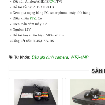
« Kết nối: Analog/AHD/IP/
CVI
/TVI
« Hỗ trợ tối đa: 2TB/3TB/4TB
« Xem qua mạng bằng PC, smartphone, máy tính bảng.
« Điều khiển
PTZ
: Có
« Điện toán đám mây: Có
« Nguồn: 12V
« Hỗ trợ truyền tín hiệu: 500m-700m
«Cổng kết nối: RJ45,USB, RS
,
Từ khóa:
Đầu ghi hình camera
WTC-4MP
SẢN 