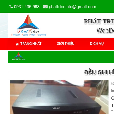
0931 435 998
phattrieninfo@gmail.com
PHÁT TR
WebDes
TRANG NHẤT
GIỚI THIỆU
DỊCH VỤ
ĐẦU GHI 
Đ
M
G
T
*