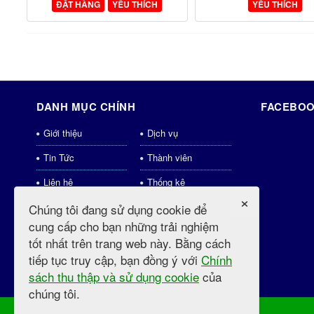
ĐẶT HÀNG
YÊU THÍCH
YÊU THÍCH
DANH MỤC CHÍNH
FACEBOO
Giới thiệu
Dịch vụ
Tin Tức
Thành viên
Liên hệ
Thống kê
×
Download
Shops
Chúng tôi đang sử dụng cookie để
cung cấp cho bạn những trải nghiệm
weblinks
Tin tức mới
tốt nhất trên trang web này. Bằng cách
Videos
tiếp tục truy cập, bạn đồng ý với
Chính
sách thu thập và sử dụng cookie
của
chúng tôi.