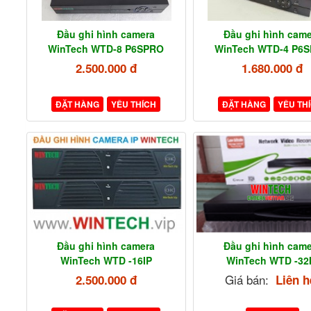
Đầu ghi hình camera
Đầu ghi hình came
WinTech WTD-8 P6SPRO
WinTech WTD-4 P6
2.500.000 đ
1.680.000 đ
ĐẶT HÀNG
YÊU THÍCH
ĐẶT HÀNG
YÊU TH
Đầu ghi hình camera
Đầu ghi hình came
WinTech WTD -16IP
WinTech WTD -32
Giá bán:
2.500.000 đ
Liên h