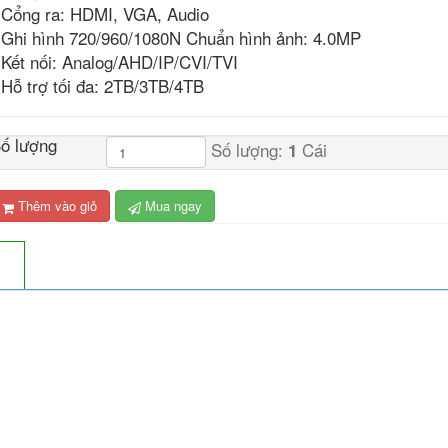
 Cổng ra: HDMI, VGA, Audio
 Ghi hình 720/960/1080N Chuẩn hình ảnh: 4.0MP
 Kết nối: Analog/AHD/IP/CVI/TVI
 Hỗ trợ tối đa: 2TB/3TB/4TB
ố lượng
Số lượng:
Cái
1
Thêm vào giỏ
Mua ngay