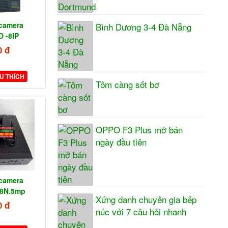
 camera
Bình Dương 3-4 Đà Nẵng
 -8IP
0 đ
U THÍCH
Tôm càng sốt bơ
OPPO F3 Plus mở bán
ngày đầu tiên
 camera
-8N.5mp
Xứng danh chuyên gia bếp
0 đ
núc với 7 câu hỏi nhanh