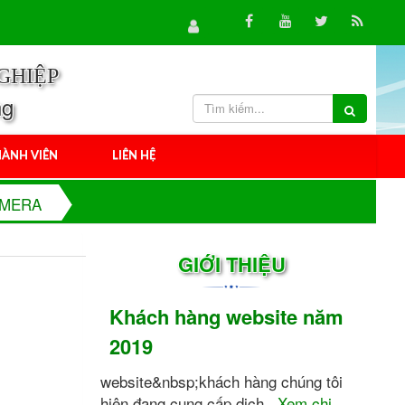
GHIỆP
ng
ÀNH VIÊN
LIÊN HỆ
AMERA
GIỚI THIỆU
Khách hàng website năm
2019
website&nbsp;khách hàng chúng tôi
hiện đang cung cấp dịch...
Xem chi