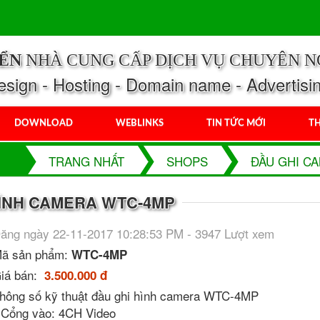
IỂN
NHÀ CUNG CẤP DỊCH VỤ CHUYÊN N
ign - Hosting - Domain name - Advertisi
DOWNLOAD
WEBLINKS
TIN TỨC MỚI
TH
TRANG NHẤT
SHOPS
ĐẦU GHI C
HÌNH CAMERA WTC-4MP
ăng ngày 22-11-2017 10:28:53 PM - 3947 Lượt xem
ã sản phẩm:
WTC-4MP
iá bán:
3.500.000 đ
hông số kỹ thuật đầu ghi hình camera WTC-4MP
 Cổng vào: 4CH Video