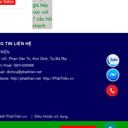
U THÍCH
G TIN LIÊN HỆ
TRIỂN
a chỉ:
Phan Văn Trị, Kim Dinh, Tp.Bà Rịa
n thoại:
0931435998
ail:
dichvu@phattrien.net
bsite:
http://phattrien.net
http://PhátTriển.vn
 bởi
PhátTriển.vn
.
|
Điều khoản sử dụng