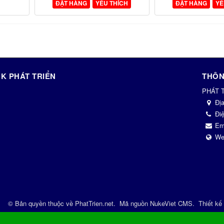
ĐẶT HÀNG
YÊU THÍCH
ĐẶT HÀNG
YÊ
K PHÁT TRIỂN
THÔN
PHÁT 
Đị
Điệ
Em
We
© Bản quyền thuộc về
PhatTrien.net
.
Mã nguồn
NukeViet CMS
.
Thiết kế