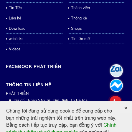
Tin Tức
Thành viên
Liên hệ
Thống kê
Download
Shops
weblinks
Tin tức mới
Videos
FACEBOOK PHÁT TRIỂN
THÔNG TIN LIÊN HỆ
PHÁT TRIỂN
Địa chỉ:
Phan Văn Trị, Kim Dinh, Tp.Bà Rịa
×
Điện thoại:
0931435998
Chúng tôi đang sử dụng cookie để cung cấp cho
Email:
dichvu@phattrien.net
bạn những trải nghiệm tốt nhất trên trang web này.
Website:
http://phattrien.net
http://PhátTriển.vn
Bằng cách tiếp tục truy cập, bạn đồng ý với
Chính
sách thu thập và sử dụng cookie
của chúng tôi.