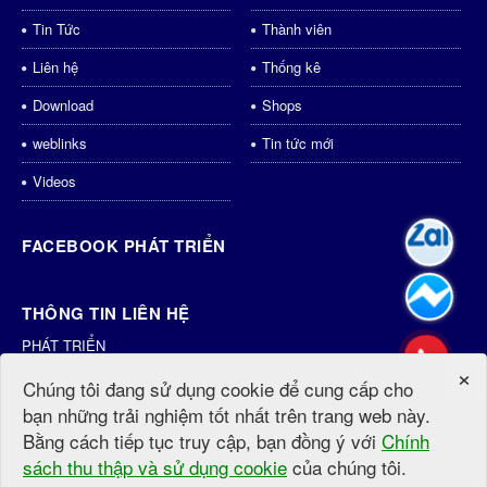
Tin Tức
Thành viên
Liên hệ
Thống kê
Download
Shops
weblinks
Tin tức mới
Videos
FACEBOOK PHÁT TRIỂN
THÔNG TIN LIÊN HỆ
PHÁT TRIỂN
×
Địa chỉ:
Phan Văn Trị, Kim Dinh, Tp.Bà Rịa
Chúng tôi đang sử dụng cookie để cung cấp cho
Điện thoại:
0931435998
bạn những trải nghiệm tốt nhất trên trang web này.
Email:
dichvu@phattrien.net
Bằng cách tiếp tục truy cập, bạn đồng ý với
Chính
Website:
http://phattrien.net
http://PhátTriển.vn
sách thu thập và sử dụng cookie
của chúng tôi.