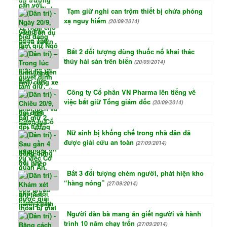
Tạm giữ nghi can trộm thiết bị chứa phóng
xạ nguy hiểm
(20/09/2014)
Bắt 2 đối tượng dùng thuốc nổ khai thác
thủy hải sản trên biển
(20/09/2014)
Công ty Cổ phần VN Pharma lên tiếng về
việc bắt giữ Tổng giám đốc
(20/09/2014)
Nữ sinh bị khống chế trong nhà dân đã
được giải cứu an toàn
(27/09/2014)
Bắt 3 đối tượng chém người, phát hiện kho
“hàng nóng”
(27/09/2014)
Người đàn bà mang án giết người và hành
trình 10 năm chạy trốn
(27/09/2014)