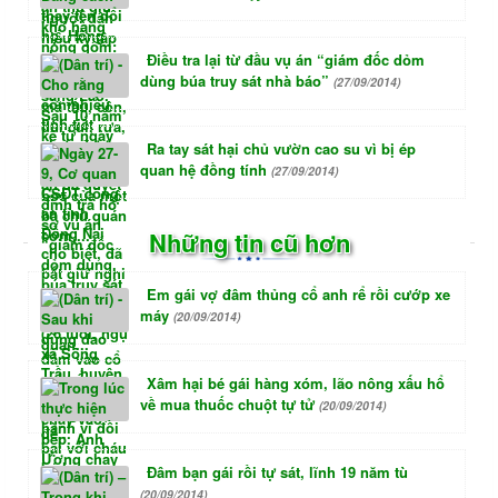
Điều tra lại từ đầu vụ án “giám đốc dỏm
dùng búa truy sát nhà báo”
(27/09/2014)
Ra tay sát hại chủ vườn cao su vì bị ép
quan hệ đồng tính
(27/09/2014)
Những tin cũ hơn
Em gái vợ đâm thủng cổ anh rể rồi cướp xe
máy
(20/09/2014)
Xâm hại bé gái hàng xóm, lão nông xấu hổ
về mua thuốc chuột tự tử
(20/09/2014)
Đâm bạn gái rồi tự sát, lĩnh 19 năm tù
(20/09/2014)