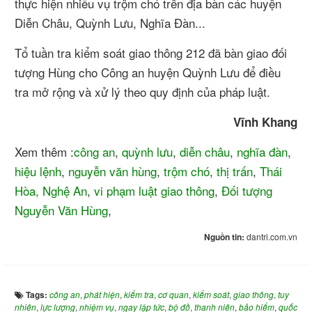
thực hiện nhiều vụ trộm chó trên địa bàn các huyện
Diễn Châu, Quỳnh Lưu, Nghĩa Đàn...
Tổ tuần tra kiểm soát giao thông 212 đã bàn giao đối
tượng Hùng cho Công an huyện Quỳnh Lưu để điều
tra mở rộng và xử lý theo quy định của pháp luật.
Vĩnh Khang
Xem thêm :
công an
,
quỳnh lưu
,
diễn châu
,
nghĩa đàn
,
hiệu lệnh
,
nguyễn văn hùng
,
trộm chó
,
thị trấn
,
Thái
Hòa, Nghệ An
,
vi phạm luật giao thông
,
Đối tượng
Nguyễn Văn Hùng
,
Nguồn tin:
dantri.com.vn
Tags:
công an
,
phát hiện
,
kiểm tra
,
cơ quan
,
kiểm soát
,
giao thông
,
tuy
nhiên
,
lực lượng
,
nhiệm vụ
,
ngay lập tức
,
bộ đồ
,
thanh niên
,
bảo hiểm
,
quốc