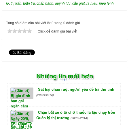
lộ
,
thị trấn
,
tuần tra
,
chấp hành
,
quỳnh lưu
,
cầu giát
,
ra hiệu
,
hiệu lệnh
Tổng số điểm của bài viết là: 0 trong 0 đánh giá
Click để đánh giá bài viết
Những tin mới hơn
Sát hại cháu ruột người yêu để trả thù tình
(20/09/2014)
Chặn bắt xe ô tô chở thuốc lá lậu chạy trốn
Quản lý thị trường
(20/09/2014)