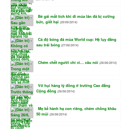
Bé gái mất tích khi đi múa lân đã bị cưỡng
bức, giết hại
(20/09/2014)
Cá độ bóng đá mùa World cup: Hệ lụy đằng
sau trái bóng
(27/06/2014)
Chém chết người chỉ vì… câu nói
(26/06/2014)
Vỡ hụi hàng tỷ đồng ở trường Cao đẳng
Cộng đồng
(26/06/2014)
Mẹ kế hành hạ con riêng, chém chồng khâu
50 mũi
(26/06/2014)