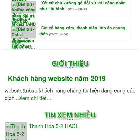
Xét xử chủ xưởng gỗ đối xử với công nhân
như “tù binh”
(26/06/2014)
Cắt cổ hàng xóm, thanh niên lĩnh án chung
thân
(26/06/2014)
GIỚI THIỆU
Khách hàng website năm 2019
website&nbsp;khách hàng chúng tôi hiện đang cung cấp
dịch...
Xem chi tiết...
TIN XEM NHIỀU
Thanh Hóa 5-2 HAGL