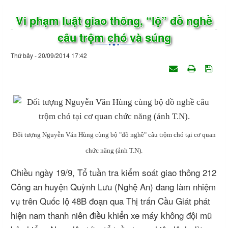
Vi phạm luật giao thông, “lộ” đồ nghề
câu trộm chó và súng
Thứ bảy - 20/09/2014 17:42
Đối tượng Nguyễn Văn Hùng cùng bộ "đồ nghề" câu trộm chó tại cơ quan
chức năng (ảnh T.N).
Chiều ngày 19/9, Tổ tuần tra kiểm soát giao thông 212
Công an huyện Quỳnh Lưu (Nghệ An) đang làm nhiệm
vụ trên Quốc lộ 48B đoạn qua Thị trấn Cầu Giát phát
hiện nam thanh niên điều khiển xe máy không đội mũ