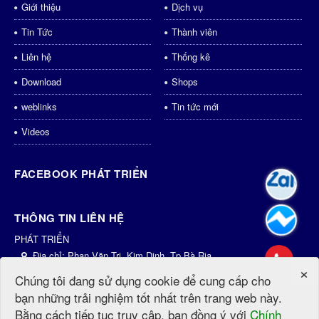
Giới thiệu
Dịch vụ
Tin Tức
Thành viên
Liên hệ
Thống kê
Download
Shops
weblinks
Tin tức mới
Videos
FACEBOOK PHÁT TRIỂN
THÔNG TIN LIÊN HỆ
PHÁT TRIỂN
Địa chỉ:
Phan Văn Trị, Kim Dinh, Tp.Bà Rịa
×
Điện thoại:
0931435998
Chúng tôi đang sử dụng cookie để cung cấp cho
Email:
dichvu@phattrien.net
bạn những trải nghiệm tốt nhất trên trang web này.
Website:
http://phattrien.net
http://PhátTriển.vn
Bằng cách tiếp tục truy cập, bạn đồng ý với
Chính