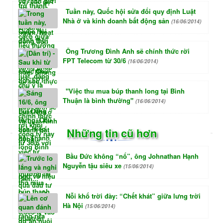
Tuần này, Quốc hội sửa đổi quy định Luật
Nhà ở và kinh doanh bất động sản
(16/06/2014)
Ông Trương Đình Anh sẽ chính thức rời
FPT Telecom từ 30/6
(16/06/2014)
"Việc thu mua búp thanh long tại Bình
Thuận là bình thường"
(16/06/2014)
Những tin cũ hơn
Bầu Đức không “nổ”, ông Johnathan Hạnh
Nguyễn tậu siêu xe
(15/06/2014)
Nỗi khổ trời đày: “Chết khát” giữa lưng trời
Hà Nội
(15/06/2014)