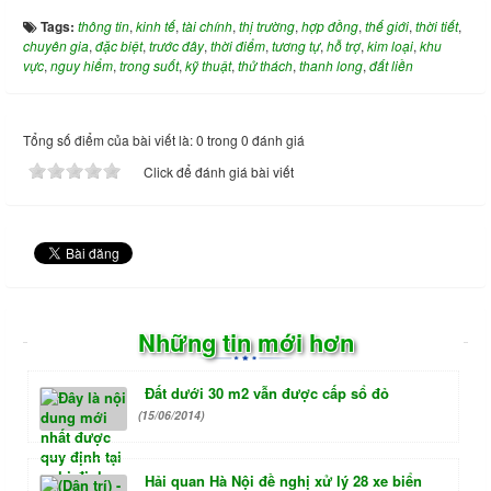
Tags:
thông tin
,
kinh tế
,
tài chính
,
thị trường
,
hợp đồng
,
thế giới
,
thời tiết
,
chuyên gia
,
đặc biệt
,
trước đây
,
thời điểm
,
tương tự
,
hỗ trợ
,
kim loại
,
khu
vực
,
nguy hiểm
,
trong suốt
,
kỹ thuật
,
thử thách
,
thanh long
,
đất liền
Tổng số điểm của bài viết là: 0 trong 0 đánh giá
Click để đánh giá bài viết
Những tin mới hơn
Đất dưới 30 m2 vẫn được cấp sổ đỏ
(15/06/2014)
Hải quan Hà Nội đề nghị xử lý 28 xe biển