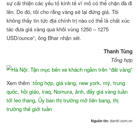
sự cải thiện các yếu tố kinh tế vĩ mô có thể chặn đà đi
lên. Do đó, tôi cho rằng vàng sẽ lại đứng giá. Tôi
không thấy tin tức địa chính trị nào có thể là chất xúc
tác đưa giá vàng qua khỏi vùng 1250 – 1275
USD/ounce”, ông Bhar nhận xét.
Thanh Tùng
Tổng hợp
Xem thêm :
tổng hợp
,
giá vàng
,
new york
,
mỹ
,
trung
quốc
,
hồi giáo
,
iraq
,
Nomura
,
ảnh
,
đẩy giá vàng tuần
tới leo thang
,
Ủy ban thị trường mở liên bang
,
thị
trường thế giới tuần
Nguồn tin:
dantri.com.vn