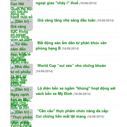
ngoại giao "chây ì" thuế
(16/06/2014)
Giá vàng tăng nhẹ sáng đầu tuần
(16/06/2014)
Bất động sản ấm dần từ phân khúc văn
phòng hạng B
(16/06/2014)
World Cup “xui xẻo” cho chứng khoán
(16/06/2014)
Lộ diện bến xe ngầm "khủng" hoạt động sát
vách bến xe Mỹ Đình
(16/06/2014)
"Cắn câu" thực phẩm chức năng đa cấp:
Coi chừng tiền mất tật mang
(16/06/2014)