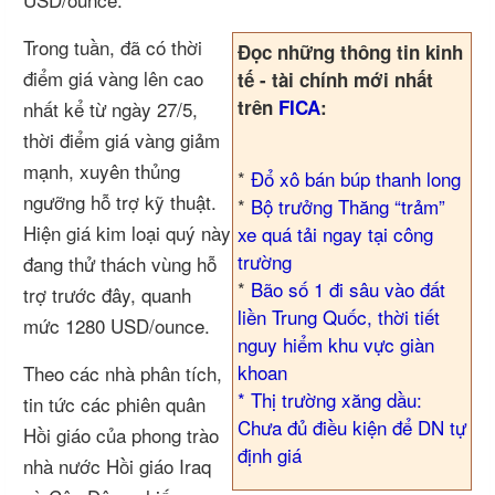
Trong tuần, đã có thời
Đọc những thông tin kinh
điểm giá vàng lên cao
tế - tài chính mới nhất
trên
FICA
:
nhất kể từ ngày 27/5,
thời điểm giá vàng giảm
mạnh, xuyên thủng
*
Đổ xô bán búp thanh long
ngưỡng hỗ trợ kỹ thuật.
*
Bộ trưởng Thăng “trảm”
Hiện giá kim loại quý này
xe quá tải ngay tại công
trường
đang thử thách vùng hỗ
*
Bão số 1 đi sâu vào đất
trợ trước đây, quanh
liền Trung Quốc, thời tiết
mức 1280 USD/ounce.
nguy hiểm khu vực giàn
khoan
Theo các nhà phân tích,
*
Thị trường xăng dầu:
tin tức các phiên quân
Chưa đủ điều kiện để DN tự
Hồi giáo của phong trào
định giá
nhà nước Hồi giáo Iraq