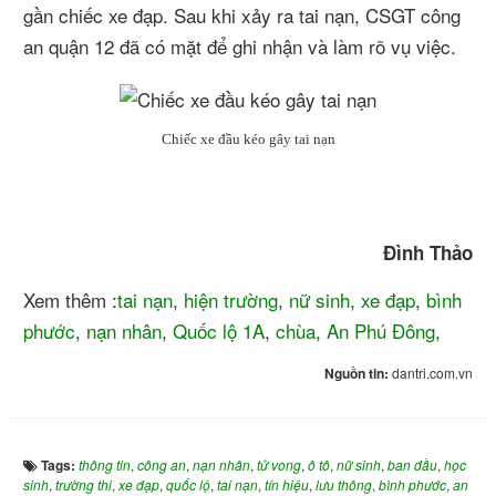
gần chiếc xe đạp. Sau khi xảy ra tai nạn, CSGT công
an quận 12 đã có mặt để ghi nhận và làm rõ vụ việc.
Chiếc xe đầu kéo gây tai nạn
Đình Thảo
Xem thêm :
tai nạn
,
hiện trường
,
nữ sinh
,
xe đạp
,
bình
phước
,
nạn nhân
,
Quốc lộ 1A
,
chùa
,
An Phú Đông
,
Nguồn tin:
dantri.com.vn
Tags:
thông tin
,
công an
,
nạn nhân
,
tử vong
,
ô tô
,
nữ sinh
,
ban đầu
,
học
sinh
,
trường thi
,
xe đạp
,
quốc lộ
,
tai nạn
,
tín hiệu
,
lưu thông
,
bình phước
,
an