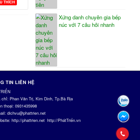
U THÍCH
Xứng danh chuyên gia bếp
núc với 7 câu hỏi nhanh
G TIN LIÊN HỆ
TRIỂN
a chỉ:
Phan Văn Trị, Kim Dinh, Tp.Bà Rịa
n thoại:
0931435998
ail:
dichvu@phattrien.net
bsite:
http://phattrien.net
http://PhátTriển.vn