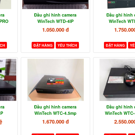
ra
Đầu ghi hình camera
Đầu ghi hình
SPRO
WinTech WTD-4IP
WinTech WTD
1.050.000 đ
1.750.00
ÍCH
ĐẶT HÀNG
YÊU THÍCH
ĐẶT HÀNG
YÊ
ra
Đầu ghi hình camera
Đầu ghi hình
IP
WinTech WTC-4.5mp
WinTech WTC
ệ
1.670.000 đ
2.550.00