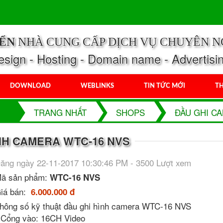
IỂN
NHÀ CUNG CẤP DỊCH VỤ CHUYÊN N
ign - Hosting - Domain name - Advertisi
DOWNLOAD
WEBLINKS
TIN TỨC MỚI
TH
TRANG NHẤT
SHOPS
ĐẦU GHI C
NH CAMERA WTC-16 NVS
ăng ngày 22-11-2017 10:30:46 PM - 3500 Lượt xem
ã sản phẩm:
WTC-16 NVS
iá bán:
6.000.000 đ
hông số kỹ thuật đầu ghi hình camera WTC-16 NVS
 Cổng vào: 16CH Video