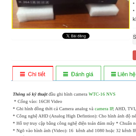
*
*
k
S
Chi tiết
Đánh giá
Liên hệ
Thông số kỹ thuật
đầu ghi hình camera
WTC-16 NVS
* Cổng vào: 16CH Video
* Ghi hình đồng thời cả Camera analog và
camera IP
, AHD, TVI
* Công nghệ AHD (Analog High Defintion): Cho hình ảnh độ nét 
* Hỗ trợ truy cập bằng công nghệ điện toán đám mây * Chuẩn n
* Ngõ vào hình ảnh (Video): 16 kênh ahd 1080 hoặc 32 kênh 