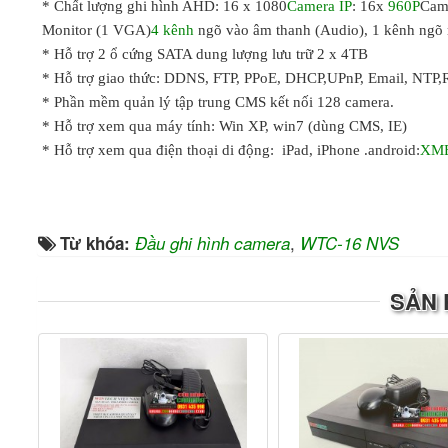
* Chất lượng ghi hình AHD: 16 x 1080
Camera IP
: 16x
960P
Came
Monitor (1 VGA)
4 kênh
ngõ vào âm thanh (Audio), 1 kênh ngõ 
* Hỗ trợ 2 ổ cứng SATA dung lượng lưu trữ 2 x 4TB
* Hỗ trợ giao thức: DDNS, FTP, PPoE, DHCP,UPnP, Email, NTP
* Phần mềm quản lý tập trung CMS kết nối 128 camera.
* Hỗ trợ xem qua máy tính: Win XP, win7 (dùng CMS, IE)
* Hỗ trợ xem qua điện thoại di động: iPad, iPhone .android:
XM
,
Từ khóa:
Đầu ghi hình camera
WTC-16 NVS
SẢN 