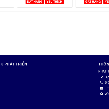
ĐẶT HÀNG
YÊU THÍCH
ĐẶT HÀNG
YÊ
K PHÁT TRIỂN
THÔN
PHÁT 
Đị
Điệ
Em
We