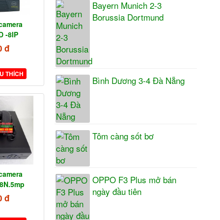
Bayern Munich 2-3
Borussia Dortmund
 camera
 -8IP
0 đ
U THÍCH
Bình Dương 3-4 Đà Nẵng
Tôm càng sốt bơ
 camera
OPPO F3 Plus mở bán
-8N.5mp
ngày đầu tiên
0 đ