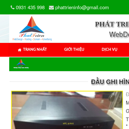
0931 435 998
phattrieninfo@gmail.com
PHÁT TR
WebDes
TRANG NHẤT
GIỚI THIỆU
DỊCH VỤ
ĐẦU GHI HÌ
Đ
M
G
T
*