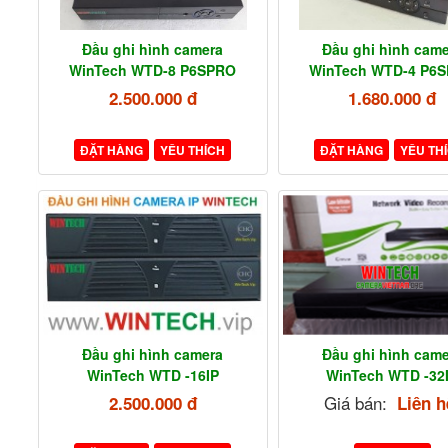
Đầu ghi hình camera
Đầu ghi hình came
WinTech WTD-8 P6SPRO
WinTech WTD-4 P6
2.500.000 đ
1.680.000 đ
ĐẶT HÀNG
YÊU THÍCH
ĐẶT HÀNG
YÊU TH
Đầu ghi hình camera
Đầu ghi hình came
WinTech WTD -16IP
WinTech WTD -32
Giá bán:
2.500.000 đ
Liên h