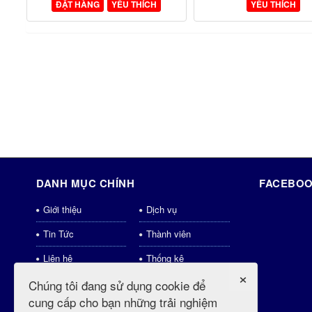
ĐẶT HÀNG
YÊU THÍCH
YÊU THÍCH
DANH MỤC CHÍNH
FACEBOO
Giới thiệu
Dịch vụ
Tin Tức
Thành viên
Liên hệ
Thống kê
×
Download
Shops
Chúng tôi đang sử dụng cookie để
cung cấp cho bạn những trải nghiệm
weblinks
Tin tức mới