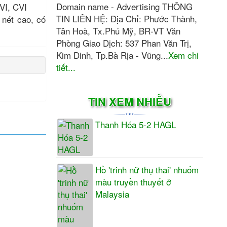
Domain name - Advertising THÔNG
VI, CVI
TIN LIÊN HỆ: Địa Chỉ: Phước Thành,
 nét cao, có
Tân Hoà, Tx.Phú Mỹ, BR-VT Văn
Phòng Giao Dịch: 537 Phan Văn Trị,
Kim Dinh, Tp.Bà Rịa - Vũng...
Xem chi
tiết...
TIN XEM NHIỀU
Thanh Hóa 5-2 HAGL
Hồ 'trinh nữ thụ thai' nhuốm
màu truyền thuyết ở
Malaysia