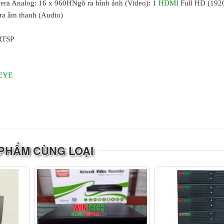
ra Analog: 16 x 960HNgõ ra hình ảnh (Video): 1
HDMI
Full HD (1920
ra âm thanh (Audio)
,RTSP
EYE
PHẨM CÙNG LOẠI