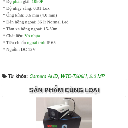
* Độ
phân
giải:
1080P
* Độ nhạy sáng: 0.01 Lux
* Ống kính: 3.6 mm (4.0 mm)
* Đèn hồng ngoại: 36 Ir Normal Led
* Tầm xa hồng ngoại: 15-30m
* Chất liệu:
Vỏ nhựa
* Tiêu chuẩn
ngoài trời
: IP 65
* Nguồn: DC 12V
,
,
Từ khóa:
Camera AHD
WTC-T206H
2.0 MP
SẢN PHẨM CÙNG LOẠI