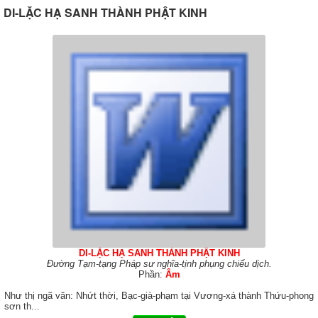
DI-LẶC HẠ SANH THÀNH PHẬT KINH
DI-LẶC HẠ SANH THÀNH
PHẬT KINH
Đường Tạm-tạng Pháp sư nghĩa-tịnh phụng chiếu dịch.
Phần:
Âm
Như thị ngã văn: Nhứt thời, Bạc-già-phạm tại Vương-xá thành Thứu-phong
sơn th
...