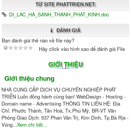
TỪ SITE PHATTRIEN.NET:
DI_LAC_HA_SANH_THANH_PHAT_KINH.doc
ĐÁNH GIÁ
Bạn đánh giá thế nào về file này?
Hãy click vào hình sao để đánh giá File
GIỚI THIỆU
Giới thiệu chung
NHÀ CUNG CẤP DỊCH VỤ CHUYÊN NGHIỆP PHÁT
TRIỂN Luôn đồng hành cùng bạn! WebDesign - Hosting -
Domain name - Advertising THÔNG TIN LIÊN HỆ: Địa
Chỉ: Phước Thành, Tân Hoà, Tx.Phú Mỹ, BR-VT Văn
Phòng Giao Dịch: 537 Phan Văn Trị, Kim Dinh, Tp.Bà Rịa -
Vũng...
Xem chi tiết...