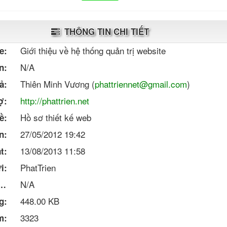
THÔNG TIN CHI TIẾT
Giới thiệu về hệ thống quản trị website
e:
N/A
n:
Thiên Minh Vương (
phattriennet@gmail.com
)
ả:
http://phattrien.net
ợ:
Hồ sơ thiết kế web
ề:
27/05/2012 19:42
n:
13/08/2013 11:58
t:
PhatTrien
i:
N/A
tin bản quyền:
448.00 KB
g:
3323
m: