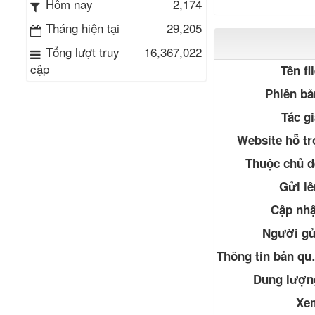
2,174
Hôm nay
Tháng hiện tại
29,205
Tổng lượt truy
16,367,022
cập
Tên fil
Phiên bả
Tác gi
Website hỗ tr
Thuộc chủ đ
Gửi lê
Cập nhậ
Người gử
Thông 
Dung lượn
Xe