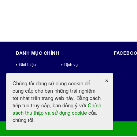
DANH MỤC CHÍNH
FACEBOO
Giới thiệu
Dịch vụ
Tin Tức
Thành viên
×
Chúng tôi đang sử dụng cookie để
Liên hệ
Thống kê
cung cấp cho bạn những trải nghiệm
Download
Shops
tốt nhất trên trang web này. Bằng cách
tiếp tục truy cập, bạn đồng ý với
Chính
weblinks
Tin tức mới
sách thu thập và sử dụng cookie
của
Videos
chúng tôi.