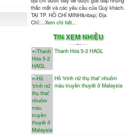
địa chỉ dước đây để được giải đáp những
thắc mắt và các yêu cầu của Quý khách.
TẠI TP. HỒ CHÍ MINH&nbsp; Địa
Chỉ:...
Xem chi tiết...
TIN XEM NHIỀU
Thanh Hóa 5-2 HAGL
Hồ 'trinh nữ thụ thai' nhuốm
màu truyền thuyết ở Malaysia