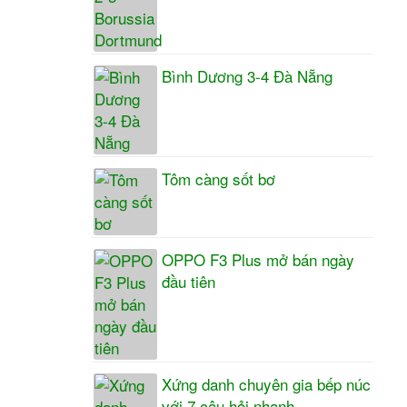
Bình Dương 3-4 Đà Nẵng
Tôm càng sốt bơ
OPPO F3 Plus mở bán ngày
đầu tiên
Xứng danh chuyên gia bếp núc
với 7 câu hỏi nhanh