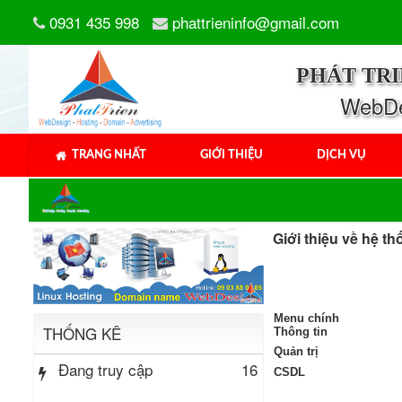
0931 435 998
phattrieninfo@gmail.com
PHÁT TR
WebDes
TRANG NHẤT
GIỚI THIỆU
DỊCH VỤ
Giới thiệu về hệ th
Menu chính
THỐNG KÊ
Thông tin
Quản trị
Đang truy cập
16
CSDL