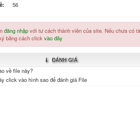
56
ề:
ần
đăng nhập
với tư cách thành viên của site. Nếu chưa có tà
ký bằng cách click
vào đây
ĐÁNH GIÁ
o về file này?
y click vào hình sao để đánh giá File