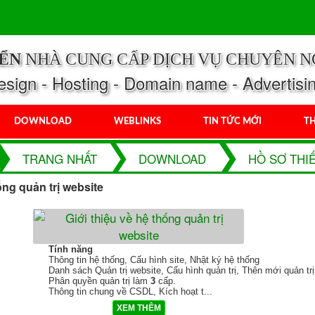
IỂN
NHÀ CUNG CẤP DỊCH VỤ CHUYÊN N
ign - Hosting - Domain name - Advertisi
DOWNLOAD
WEBLINKS
TIN TỨC MỚI
TH
TRANG NHẤT
DOWNLOAD
HỒ SƠ THI
ống quản trị website
Tính năng
Thông tin hệ thống, Cấu hình site, Nhật ký hệ thống
Danh sách Quản trị website, Cấu hình quản trị, Thên mới quản trị
Phân quyền quản trị làm
3
cấp.
Thông tin chung về CSDL, Kích hoạt t
...
XEM THÊM