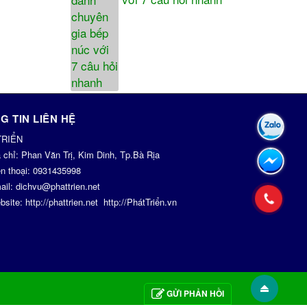
G TIN LIÊN HỆ
TRIỂN
a chỉ:
Phan Văn Trị, Kim Dinh, Tp.Bà Rịa
n thoại:
0931435998
ail:
dichvu@phattrien.net
bsite:
http://phattrien.net
http://PhátTriển.vn
 bởi
PhátTriển.vn
.
|
Điều khoản sử dụng
GỬI PHẢN HỒI