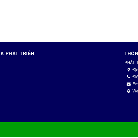
K PHÁT TRIỂN
THÔN
PHÁT 
Đị
Điệ
Em
We
© Bản quyền thuộc về
PhatTrien.net
.
Mã nguồn
NukeViet CMS
.
Thiết kế