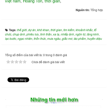
việt nam
,
Hoàng Tôn
,
thời gian
,
Nguồn tin:
Tổng hợp
Tags:
thế giới
,
dự án
,
khô khan
,
thời gian
,
tìm kiếm
,
khoảnh khắc
,
tổ
chức
,
chụp ảnh
,
phiêu lưu
,
tinh thần
,
xa lạ
,
nhiếp ảnh
,
ngôn từ
,
lăng kính
,
lạc bước
,
ngạc nhiên
,
thổn thức
,
mưa ngâu
,
giấc mơ
,
tác phẩm
,
huyền diệu
Tổng số điểm của bài viết là: 0 trong 0 đánh giá
Click để đánh giá bài viết
Những tin mới hơn