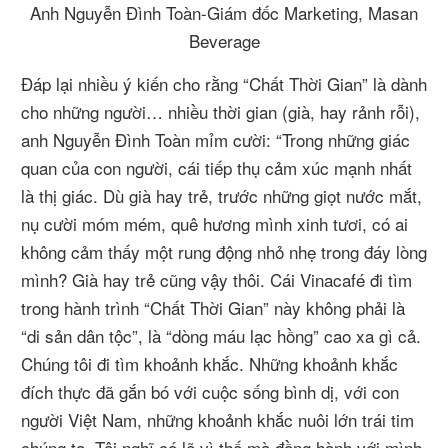
Anh Nguyễn Đình Toàn-Giám đốc Marketing, Masan
Beverage
Đáp lại nhiều ý kiến cho rằng “Chất Thời Gian” là dành
cho những người… nhiều thời gian (già, hay rảnh rỗi),
anh Nguyễn Đình Toàn mỉm cười: “Trong những giác
quan của con người, cái tiếp thụ cảm xúc mạnh nhất
là thị giác. Dù già hay trẻ, trước những giọt nước mắt,
nụ cười móm mém, quê hương mình xinh tươi, có ai
không cảm thấy một rung động nhỏ nhẹ trong đáy lòng
mình? Già hay trẻ cũng vậy thôi. Cái Vinacafé đi tìm
trong hành trình “Chất Thời Gian” này không phải là
“di sản dân tộc”, là “dòng máu lạc hồng” cao xa gì cả.
Chúng tôi đi tìm khoảnh khắc. Những khoảnh khắc
đích thực đã gắn bó với cuộc sống bình dị, với con
người Việt Nam, những khoảnh khắc nuôi lớn trái tim
chúng ta. Tôi nghĩ có lẽ vì thế mà đồng hành với mình