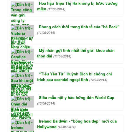
Hoa hậu Triệu Thị Hà không bị tước vương
miện
(11/06/2014)
Phong cách thời trang tinh tế của "bà Beck"
(11/06/2014)
Mỹ nhân gợi tình nhất thế giới khoe chân
thon dài
(11/06/2014)
“Tiểu Yến Tử” Huỳnh Dịch bị chồng chỉ
trích sau scandal ngoại tình
(13/06/2014)
Siêu mẫu nội y hào hứng đón World Cup
(13/06/2014)
Ireland Baldwin - “bông hoa đẹp” mới của
Hollywood
(13/06/2014)