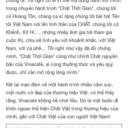
trong chuyến hành trình “Chất Thời Gian”, chúng tôi
có Hoàng Tôn, chàng ca sĩ tặng chúng tôi bài hát Tên
tôi Việt Nam nói lên tinh thần của CHẤT, chúng
tôi có
Khểnh, Xít Hí…, những nhiếp ảnh gia trẻ tham gia
cuộc thi, chia sẻ tình yêu với khoảnh khắc, với Việt
Nam, với cà phê… Tôi nghĩ như vậy đã đủ chứng
minh, “Chất Thời Gian” cũng như chính Chất nguyên
bản của Vinacafé, ai cũng thưởng thức và yêu quý
được, chỉ cần mở rộng lòng mình.”
Kết lại mạn đàm về một hành trình nhiều cảm xúc,
một nước cờ đẹp của thương hiệu Việt, có thể thấy
rằng, Vinacafé không hề chơi liều. Đó là một bước đi
khôn ngoan thể hiện Chất Việt trong thương hiệu của
mình, gắn với Chất Việt của con người Việt Nam!