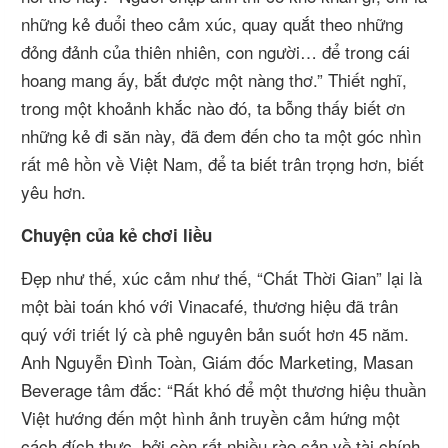
những kẻ đuổi theo cảm xúc, quay quắt theo những
đỏng đảnh của thiên nhiên, con người… để trong cái
hoang mang ấy, bắt được một nàng thơ.” Thiết nghĩ,
trong một khoảnh khắc nào đó, ta bỗng thấy biết ơn
những kẻ đi săn này, đã đem đến cho ta một góc nhìn
rất mê hồn về Việt Nam, để ta biết trân trọng hơn, biết
yêu hơn.
Chuyện của kẻ chơi liều
Đẹp như thế, xúc cảm như thế, “Chất Thời Gian” lại là
một bài toán khó với Vinacafé, thương hiệu đã trân
quý với triết lý cà phê nguyên bản suốt hơn 45 năm.
Anh Nguyễn Đình Toàn, Giám đốc Marketing, Masan
Beverage tâm đắc: “Rất khó để một thương hiệu thuần
Việt hướng đến một hình ảnh truyền cảm hứng một
cách đích thực, bởi còn rất nhiều rào cản về tài chính,