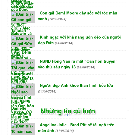
Con gái Demi Moore gây sốc với tóc màu
xanh
(14/06/2014)
Kinh ngạc với khả năng uốn dẻo của người
đẹp Đức
(14/06/2014)
NSND Hồng Vân ra mắt “Oan hồn truyện”
vào thứ sáu ngày 13
(14/06/2014)
Người đẹp Anh khoe thân hình bốc lửa
(14/06/2014)
Những tin cũ hơn
Angelina Jolie - Brad Pitt sẽ tái ngộ trên
màn ảnh
(11/06/2014)