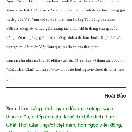
Ngày 15/6/2014 tại nhà văn hóa Thanh Niên sẽ diễn ra Sự kiện nhiếp ảnh
Vinacafé-Chất Thời Gian, sự kiện tổng kết hành trình đánh thức những giá
trị đẹp của Việt Nam với sự xuất hiện của Hoàng Tôn cùng ban nhạc
FBboiz, công bố và trao giải những tác phẩm chiến thắng chung cuộc,
đồng thời trưng bày giới thiệu những hình ảnh thân thuộc đã gắn bó với
con người, đất nước Việt Nam qua thử thách của thời gian.
Cùng ngắm nhìn những tác phẩm xuất sắc đã gửi ảnh về tham gia cuộc thi
“Chất Thời Gian” tại: http://www.vinacafe-heritage.vn/Cuoc-thi-chat-thoi-
gian
Hoài Bảo
Xem thêm :
công trình
,
giám đốc marketing
,
sapa
,
thanh niên
,
nhiếp ảnh gia
,
khoảnh khắc đích thực
,
Chất Thời Gian
,
người việt nam
,
hòn ngọc viễn đông
,