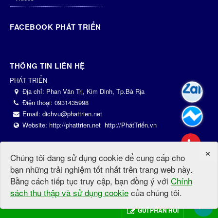
FACEBOOK PHÁT TRIỂN
THÔNG TIN LIÊN HỆ
PHÁT TRIỂN
Địa chỉ:
Phan Văn Trị, Kim Dinh, Tp.Bà Rịa
Điện thoại:
0931435998
Email:
dichvu@phattrien.net
Website:
http://phattrien.net
http://PhátTriển.vn
×
© Bản quyền thuộc về
PhatTrien.net
.
Mã nguồn
NukeViet CMS
.
Thiết
Chúng tôi đang sử dụng cookie để cung cấp cho
kế bởi
PhátTriển.vn
.
|
Điều khoản sử dụng
bạn những trải nghiệm tốt nhất trên trang web này.
Bằng cách tiếp tục truy cập, bạn đồng ý với
Chính
sách thu thập và sử dụng cookie
của chúng tôi.
GỬI PHẢN HỒI