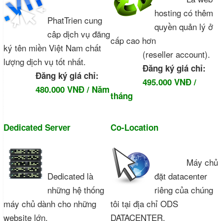
hosting có thêm
PhatTrien cung
quyền quản lý ở
câp dịch vụ đăng
cấp cao hơn
ký tên miền Việt Nam chất
(reseller account).
lượng dịch vụ tốt nhất.
Đăng ký giá chỉ:
Đăng ký giá chỉ:
495.000 VNĐ /
480.000 VNĐ / Năm
tháng
Dedicated Server
Co-Location
Máy chủ
Dedicated là
đặt datacenter
những hệ thống
riêng của chúng
máy chủ dành cho những
tôi tại địa chỉ ODS
website lớn.
DATACENTER.