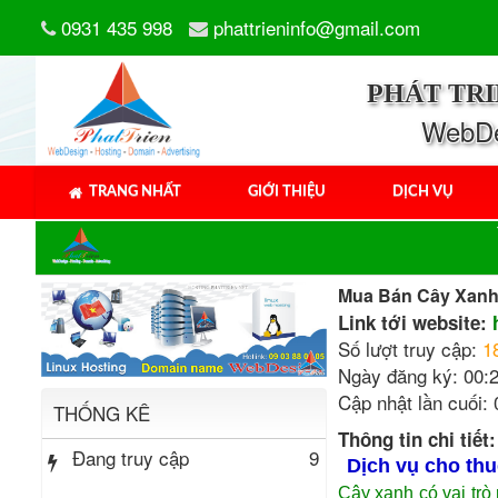
0931 435 998
phattrieninfo@gmail.com
PHÁT TR
WebDes
TRANG NHẤT
GIỚI THIỆU
DỊCH VỤ
Mua Bán Cây Xan
Link tới website:
Số lượt truy cập:
1
Ngày đăng ký: 00:2
Cập nhật lần cuối:
THỐNG KÊ
Thông tin chi tiết:
Đang truy cập
9
Dịch vụ cho th
Cây xanh có vai trò