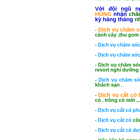
Với đội ngũ n
HÙNG
nhận
chă
kỳ hàng tháng
n
Dịch vụ chăm s
-
cành cây ,thu gom lá
-
Dịch vụ chăm sóc
-
Dịch vụ chăm sóc
- Dịch vụ chăm sóc
resort nghỉ dưỡng ,.
-
Dịch vụ chăm só
khách sạn .
Dịch vụ cắt cỏ
t
-
cỏ , trồng cỏ mới ,..
-
Dịch vụ cắt cỏ ph
-
Dịch vụ cắt cỏ
côn
-
Dịch vụ cắt cỏ duy