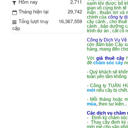
2,711
Hôm nay
xanh khi được bố tr
gian vô cùng tinh t
Tháng hiện tại
29,742
mắn , thuận lợi và 
chính của
công ty d
Tổng lượt truy
16,367,559
cây cảnh , cho thu
cảnh , bảo dưỡng cây
cập
trình dự án , cắt cỏ 
Công ty Dịch Vụ Vệ
còn đảm bảo Cây xa
hàng, mang đến cho 
Với
giá thuê cây
đề
chăm sóc cây
m
- Quý khách sẽ khô
toàn yên tâm không 
- Công ty TUẤN HÙ
mới
nếu cây bị chết.
- Mỗi tháng hoặc m
mùa
,
theo sự kiện...
Các dịch vụ chăm 
- Định kỳ chăm sóc 
- Thay cây định kỳ 
mới mẻ cho văn phò