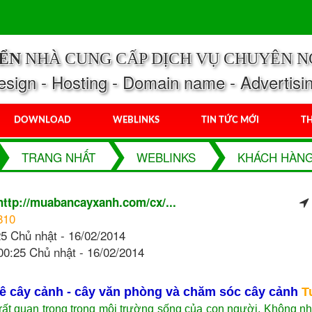
IỂN
NHÀ CUNG CẤP DỊCH VỤ CHUYÊN N
ign - Hosting - Domain name - Advertisi
DOWNLOAD
WEBLINKS
TIN TỨC MỚI
TH
TRANG NHẤT
WEBLINKS
KHÁCH HÀNG
h
http://muabancayxanh.com/cx/...
810
5 Chủ nhật - 16/02/2014
 00:25 Chủ nhật - 16/02/2014
uê cây cảnh - cây văn phòng và chăm sóc cây cảnh
T
 rất quan trọng trong môi trường sống của con người. Không n