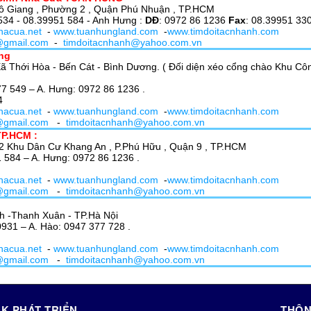
Cô Giang , Phường 2 , Quận Phú Nhuận , TP.HCM
 534 - 08.39951 584 - Anh Hưng :
DĐ
: 0972 86 1236
Fax
: 08.39951 33
hacua.net
-
www.tuanhungland.com
-
www.timdoitacnhanh.com
@gmail.com
-
timdoitacnhanh@yahoo.com.vn
ng
 Xã Thới Hòa - Bến Cát - Bình Dương. ( Đối diện xéo cổng chào Khu C
577 549 – A. Hưng: 0972 86 1236 .
4
hacua.net
-
www.tuanhungland.com
-
www.timdoitacnhanh.com
@gmail.com
-
timdoitacnhanh@yahoo.com.vn
TP.HCM :
 2 Khu Dân Cư Khang An , P.Phú Hữu , Quận 9 , TP.HCM
51 584 – A. Hưng: 0972 86 1236 .
hacua.net
-
www.tuanhungland.com
-
www.timdoitacnhanh.com
@gmail.com
-
timdoitacnhanh@yahoo.com.vn
nh -Thanh Xuân - TP.Hà Nội
.0931 – A. Hào: 0947 377 728 .
hacua.net
-
www.tuanhungland.com
-
www.timdoitacnhanh.com
@gmail.com
-
timdoitacnhanh@yahoo.com.vn
K PHÁT TRIỂN
THÔN