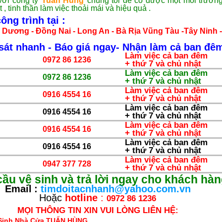
với công ty
Tuấn Hùng
chúng tôi để có được một môi trường
, tinh thần làm việc thoải mái và hiệu quả .
ng trình tại :
 Dương - Đồng Nai - Long An - Bà Rịa Vũng Tàu -Tây Ninh -
sát nhanh - Báo giá ngay- Nhận làm cả ban đê
Làm việc cả ban đêm
0972 86 1236
+ thứ 7 và chủ nhật
Làm việc cả ban đêm
0972 86 1236
+ thứ 7 và chủ nhật
Làm việc cả ban đêm
0916 4554 16
+ thứ 7 và chủ nhật
Làm việc cả ban đêm
0916 4554 16
+ thứ 7 và chủ nhật
Làm việc cả ban đêm
0916 4554 16
+ thứ 7 và chủ nhật
Làm việc cả ban đêm
0916 4554 16
+ thứ 7 và chủ nhật
Làm việc cả ban đêm
0947 377 728
+ thứ 7 và chủ nhật
ầu vệ sinh và trả lời ngay cho khách hàn
Email
:
timdoitacnhanh@yahoo.com.vn
Hoặc
hotline
:
0972 86 1236
MỌI THÔNG TIN XIN VUI LÒNG LIÊN HỆ:
 Sinh Nhà Cửa TUẤN HÙNG