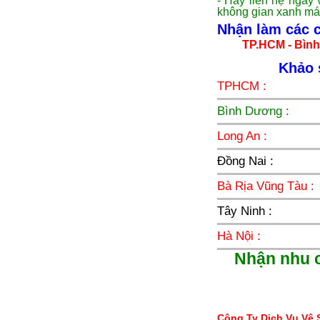
- Hãy liên hệ ngay 
không gian xanh mát 
Nhận làm các cô
TP.HCM - Bình
Khảo 
TPHCM :
Bình Dương :
Long An :
Đồng Nai :
Bà Rịa Vũng Tàu :
Tây Ninh :
Hà Nội :
Nhận nhu c
Công Ty Dịch Vụ Vệ