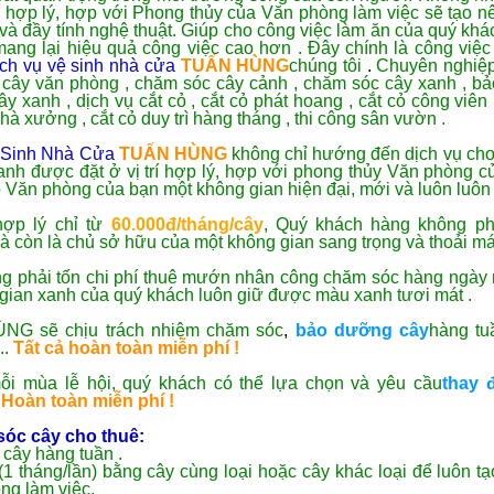
í hợp lý, hợp với Phong thủy của Văn phòng làm việc sẽ tạo 
ế và đầy tính nghệ thuật. Giúp cho công việc làm ăn của quý k
mang lại hiệu quả công việc cao hơn . Đây chính là công việ
ịch vụ vệ sinh nhà cửa
TUẤN HÙNG
chúng tôi
.
Chuyên nghiệp
ê cây văn phòng , chăm sóc cây cảnh , chăm sóc cây xanh , b
 xanh , dịch vụ cắt cỏ , cắt cỏ phát hoang , cắt cỏ công viên 
nhà xưởng , cắt cỏ duy trì hàng tháng , thi công sân vườn .
 Sinh Nhà Cửa
TUẤN HÙNG
không chỉ hướng đến dịch vụ cho
nh được đặt ở vị trí hợp lý, hợp với phong thủy Văn phòng c
Văn phòng của bạn một không gian hiện đại, mới và luôn luôn 
hợp lý chỉ từ
60.000đ/tháng/cây
, Quý khách hàng không ph
à còn là chủ sở hữu của một không gian sang trọng và thoải má
ng phải tốn chi phí thuê mướn nhân công chăm sóc hàng ngày
gian xanh của quý khách luôn giữ được màu xanh tươi mát .
NG sẽ chịu trách nhiệm chăm sóc
,
bảo dưỡng cây
hàng tu
..
Tất cả hoàn toàn miễn phí !
ỗi mùa lễ hội, quý khách có thể lựa chọn và yêu cầu
thay 
Hoàn toàn miễn phí !
sóc cây cho thuê:
cây hàng tuần .
(1 tháng/lần) bằng cây cùng loại hoặc cây khác loại để luôn t
ng làm việc.