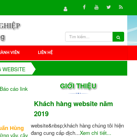
GHIỆP
ng
ÀNH VIÊN
LIÊN HỆ
 WEBSITE
GIỚI THIỆU
Báo cáo link
Khách hàng website năm
2019
website&nbsp;khách hàng chúng tôi hiện
uấn Hùng
đang cung cấp dịch...
Xem chi tiết...
hững vậy, cây