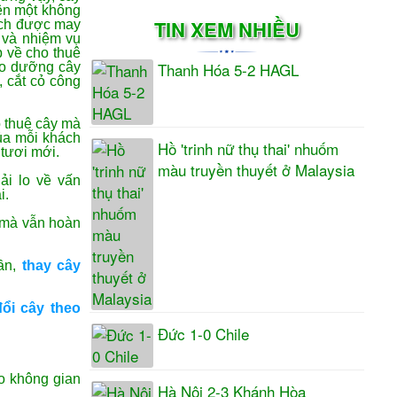
nên một không
TIN XEM NHIỀU
hách được may
c và nhiệm vụ
 về cho thuê
Thanh Hóa 5-2 HAGL
ảo dưỡng cây
, cắt cỏ công
 thuê cây mà
ủa mỗi khách
Hồ 'trinh nữ thụ thai' nhuốm
tươi mới.
màu truyền thuyết ở Malaysia
ải lo về vấn
i.
 mà vẫn hoàn
ần,
thay cây
đổi cây theo
Đức 1-0 Chile
ạo không gian
Hà Nội 2-3 Khánh Hòa