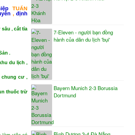
iệp
TUẤN
uyên
,
định
sâu , cắt tỉa
7-Eleven - người bạn đồng
hành của dân du lịch 'bụi'
Sản .
hu du lịch ,
 chung cư ,
Bayern Munich 2-3 Borussia
un thuốc trừ
Dortmund
Bình Dương 3-4 Đà Nẵng