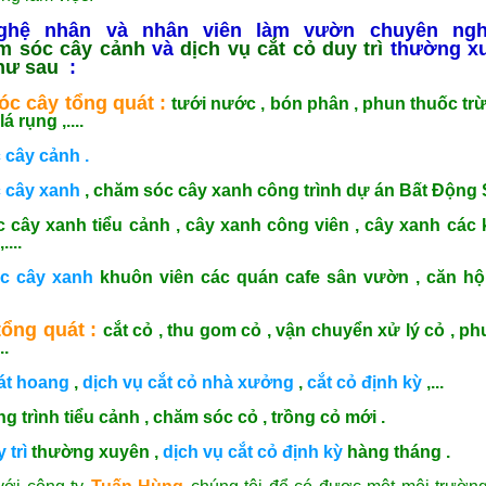
ghệ nhân và nhân viên làm vườn chuyên ngh
m sóc cây cảnh
và
dịch vụ cắt cỏ duy
trì
thường x
hư sau
:
óc cây
tổng quát :
tưới nước , bón phân , phun thuốc trừ 
 rụng ,....
 cây cảnh .
 cây xanh
, chăm sóc cây xanh công trình dự án Bất Động 
 cây xanh tiểu cảnh , cây xanh công viên , cây xanh các k
...
c cây xanh
khuôn viên các quán cafe sân vườn , căn hộ
ổng quát :
cắt cỏ , thu gom cỏ , vận chuyển xử lý cỏ , ph
..
át hoang
,
dịch vụ cắt cỏ nhà xưởng
,
cắt cỏ định kỳ
,...
g trình tiểu cảnh , chăm sóc cỏ , trồng cỏ mới .
 trì
thường xuyên ,
dịch vụ cắt cỏ định kỳ
hàng tháng .