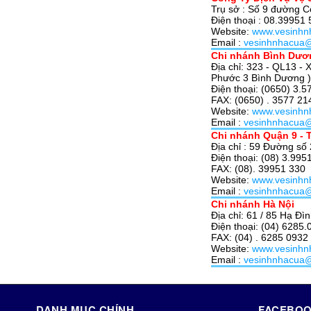
Trụ sở : Số 9 đường 
Điện thoại : 08.39951
Website:
www.vesinhn
Email :
vesinhnhacua
Chi nhánh Bình Dươ
Địa chỉ: 323 - QL13 -
Phước 3 Bình Dương )
Điện thoại: (0650) 3.
FAX: (0650) . 3577 21
Website:
www.vesinhn
Email :
vesinhnhacua
Chi nhánh Quận 9 - 
Địa chỉ : 59 Đường số
Điện thoại: (08) 3.99
FAX: (08). 39951 330
Website:
www.vesinhn
Email :
vesinhnhacua
Chi nhánh Hà Nội
Địa chỉ: 61 / 85 Hạ Đì
Điện thoại: (04) 6285
FAX: (04) . 6285 0932
Website:
www.vesinhn
Email :
vesinhnhacua
DANH MỤC CHÍNH
FACEBOO