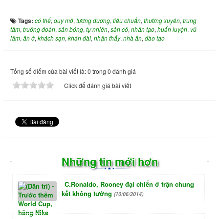
Tags:
có thể
,
quy mô
,
tương đương
,
tiêu chuẩn
,
thường xuyên
,
trung
tâm
,
trưởng đoàn
,
sân bóng
,
tự nhiên
,
sân cỏ
,
nhân tạo
,
huấn luyện
,
vũ
lâm
,
ăn ở
,
khách sạn
,
khán đài
,
nhận thấy
,
nhà ăn
,
đào tạo
Tổng số điểm của bài viết là: 0 trong 0 đánh giá
Click để đánh giá bài viết
Những tin mới hơn
C.Ronaldo, Rooney đại chiến ở trận chung
kết không tưởng
(10/06/2014)