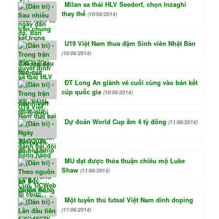
Milan sa thải HLV Seedorf, chọn Inzaghi
thay thế
(10/06/2014)
U19 Việt Nam thua đậm Sinh viên Nhật Bản
(10/06/2014)
ĐT Long An giành vé cuối cùng vào bán kết
cúp quốc gia
(10/06/2014)
Dự đoán World Cup ẵm 4 tỷ đồng
(11/06/2014)
MU đạt được thỏa thuận chiêu mộ Luke
Shaw
(11/06/2014)
Một tuyển thủ futsal Việt Nam dính doping
(11/06/2014)