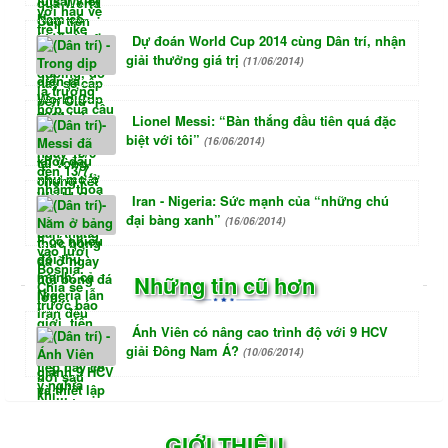
Dự đoán World Cup 2014 cùng Dân trí, nhận
giải thưởng giá trị
(11/06/2014)
Lionel Messi: “Bàn thắng đầu tiên quá đặc
biệt với tôi”
(16/06/2014)
Iran - Nigeria: Sức mạnh của “những chú
đại bàng xanh”
(16/06/2014)
Những tin cũ hơn
Ánh Viên có nâng cao trình độ với 9 HCV
giải Đông Nam Á?
(10/06/2014)
GIỚI THIỆU