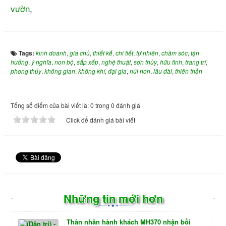
vườn
,
Tags:
kinh doanh
,
gia chủ
,
thiết kế
,
chi tiết
,
tự nhiên
,
chăm sóc
,
tận
hưởng
,
ý nghĩa
,
non bộ
,
sắp xếp
,
nghệ thuật
,
sơn thủy
,
hữu tình
,
trang trí
,
phong thủy
,
không gian
,
không khí
,
đại gia
,
núi non
,
lâu đài
,
thiên thần
Tổng số điểm của bài viết là: 0 trong 0 đánh giá
Click để đánh giá bài viết
Những tin mới hơn
Thân nhân hành khách MH370 nhận bồi