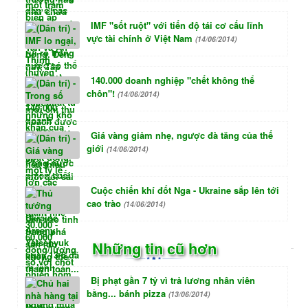
IMF "sốt ruột" với tiến độ tái cơ cấu lĩnh
vực tài chính ở Việt Nam
(14/06/2014)
140.000 doanh nghiệp "chết không thể
chôn"!
(14/06/2014)
Giá vàng giảm nhẹ, ngược đà tăng của thế
giới
(14/06/2014)
Cuộc chiến khí đốt Nga - Ukraine sắp lên tới
cao trào
(14/06/2014)
Những tin cũ hơn
Bị phạt gần 7 tỷ vì trả lương nhân viên
bằng... bánh pizza
(13/06/2014)